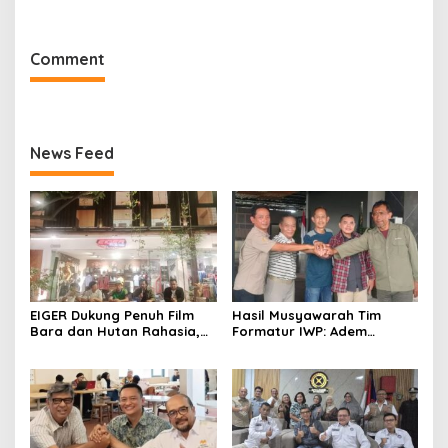
Muskot Kadin Kota
Penegakan Hukum
Bandung
Comment
News Feed
EIGER Dukung Penuh Film
Hasil Musyawarah Tim
Bara dan Hutan Rahasia,
Formatur IWP: Adem
Wali Kota Bandung Ajak
Sutisna Ditetapkan Pimpin
Pelajar Menonton
IWP DPRD Jabar Periode
2026–2028