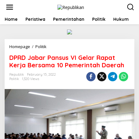
S
k
i
p
Home
Peristiwa
Pemerintahan
Politik
Hukum
t
o
c
o
Homepage
/
Politik
D
n
P
t
DPRD Jabar Pansus VI Gelar Rapat
R
e
D
n
Kerja Bersama 10 Pemerintah Daerah
J
t
a
Republik
February 15, 2022
Politik
1,320 Views
b
a
r
P
a
n
s
u
s
V
I