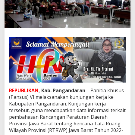
G
e
l
a
r
R
a
p
a
t
K
e
r
j
a
B
e
REPUBLIKAN
, Kab. Pangandaran –
Panitia khusus
r
(Pansus) VI melaksanakan kunjungan kerja ke
s
Kabupaten Pangandaran. Kunjungan kerja
a
tersebut, guna mendapatkan data informasi terkait
m
pembahasan Rancangan Peraturan Daerah
a
1
Provinsi Jawa Barat tentang Rencana Tata Ruang
0
Wilayah Provinsi (RTRWP) Jawa Barat Tahun 2022-
P