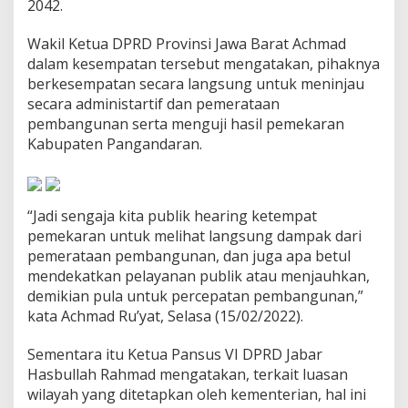
2042.
e
m
Wakil Ketua DPRD Provinsi Jawa Barat Achmad
e
r
dalam kesempatan tersebut mengatakan, pihaknya
i
berkesempatan secara langsung untuk meninjau
n
secara administartif dan pemerataan
t
pembangunan serta menguji hasil pemekaran
a
h
Kabupaten Pangandaran.
D
a
e
r
“Jadi sengaja kita publik hearing ketempat
a
pemekaran untuk melihat langsung dampak dari
h
pemerataan pembangunan, dan juga apa betul
mendekatkan pelayanan publik atau menjauhkan,
demikian pula untuk percepatan pembangunan,”
kata Achmad Ru’yat, Selasa (15/02/2022).
Sementara itu Ketua Pansus VI DPRD Jabar
Hasbullah Rahmad mengatakan, terkait luasan
wilayah yang ditetapkan oleh kementerian, hal ini