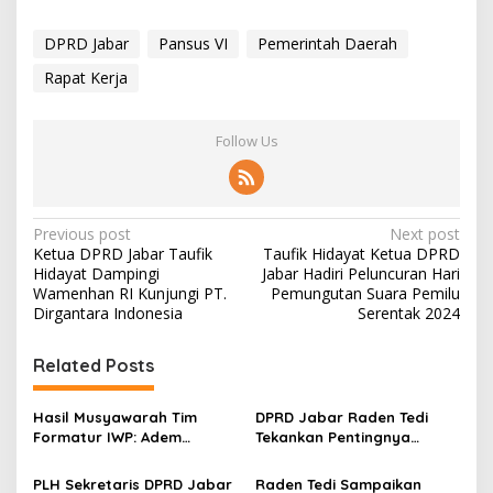
DPRD Jabar
Pansus VI
Pemerintah Daerah
Rapat Kerja
Follow Us
P
Previous post
Next post
Ketua DPRD Jabar Taufik
Taufik Hidayat Ketua DPRD
o
Hidayat Dampingi
Jabar Hadiri Peluncuran Hari
s
Wamenhan RI Kunjungi PT.
Pemungutan Suara Pemilu
Dirgantara Indonesia
Serentak 2024
t
n
Related Posts
a
v
Hasil Musyawarah Tim
DPRD Jabar Raden Tedi
Formatur IWP: Adem
Tekankan Pentingnya
i
Sutisna Ditetapkan Pimpin
Perencanaan dan
g
IWP DPRD Jabar Periode
Pengendalian
PLH Sekretaris DPRD Jabar
Raden Tedi Sampaikan