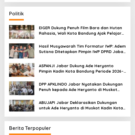
a
r
c
Politik
h
f
o
EIGER Dukung Penuh Film Bara dan Hutan
r
Rahasia, Wali Kota Bandung Ajak Pelajar
:
Menonton
Hasil Musyawarah Tim Formatur IWP: Adem
Sutisna Ditetapkan Pimpin IWP DPRD Jabar
Periode 2026–2028
ASPANJI Jabar Dukung Ade Heryanto
Pimpin Kadin Kota Bandung Periode 2026–
2031
DPP APKLINDO Jabar Nyatakan Dukungan
Penuh kepada Ade Heryanto di Muskot
Kadin Kota Bandung
ABUJAPI Jabar Deklarasikan Dukungan
untuk Ade Heryanto di Muskot Kadin Kota
Bandung
Berita Terpopuler