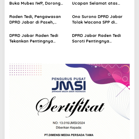
2026–2028
Pembangunan yang Tepat
Buka Mubes IWP, Dorong
Ucapan Selamat atas
a
Sasaran
Wartawan Parlemen
Terselenggaranya
t
Perkuat Jurnalisme
Musyawarah Besar Ikatan
Raden Tedi, Pengawasan
Ono Surono DPRD Jabar
Berbasis Fakta
Wartawan Parlemen DPRD
i
DPRD Jabar di Paseh,
Tolak Wacana SPP di
Jabar
Warga Keluhkan Jalan
Sekolah Negeri, Pendidikan
o
Rusak hingga KIS Dicoret
Gratis 12 Tahun Harus
DPRD Jabar Raden Tedi
DPRD Jabar Raden Tedi
n
Dijamin Negara
Tekankan Pentingnya
Soroti Pentingnya
Penataan Ruang dan
Pembangunan
Permukiman Berkelanjutan
Infrastruktur Berkualitas
di Jawa Barat
untuk Percepat
Pertumbuhan Daerah