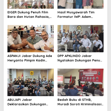
EIGER Dukung Penuh Film
Hasil Musyawarah Tim
Bara dan Hutan Rahasia,
Formatur IWP: Adem
Wali Kota Bandung Ajak
Sutisna Ditetapkan Pimpin
Pelajar Menonton
IWP DPRD Jabar Periode
2026–2028
ASPANJI Jabar Dukung Ade
DPP APKLINDO Jabar
Heryanto Pimpin Kadin
Nyatakan Dukungan Penuh
Kota Bandung Periode
kepada Ade Heryanto di
2026–2031
Muskot Kadin Kota
Bandung
ABUJAPI Jabar
Bedah Buku di STHB,
Deklarasikan Dukungan
Muradi Soroti Kriminalisasi
untuk Ade Heryanto di
dan Dimensi Politik dalam