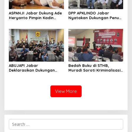
ASPANJI Jabar Dukung Ade
DPP APKLINDO Jabar
Heryanto Pimpin Kadin
Nyatakan Dukungan Penuh
Kota Bandung Periode
kepada Ade Heryanto di
2026–2031
Muskot Kadin Kota
Bandung
ABUJAPI Jabar
Bedah Buku di STHB,
Deklarasikan Dukungan
Muradi Soroti Kriminalisasi
untuk Ade Heryanto di
dan Dimensi Politik dalam
Muskot Kadin Kota
Penegakan Hukum
Bandung
View More
S
e