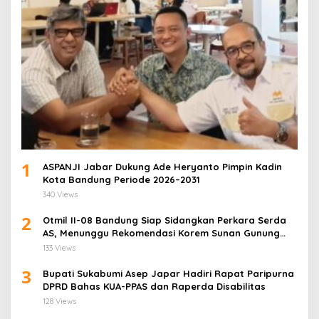
1
ASPANJI Jabar Dukung Ade Heryanto Pimpin Kadin
Kota Bandung Periode 2026–2031
340 Views
2
Otmil II-08 Bandung Siap Sidangkan Perkara Serda
AS, Menunggu Rekomendasi Korem Sunan Gunung
Jati Cirebon
133 Views
3
Bupati Sukabumi Asep Japar Hadiri Rapat Paripurna
DPRD Bahas KUA-PPAS dan Raperda Disabilitas
128 Views