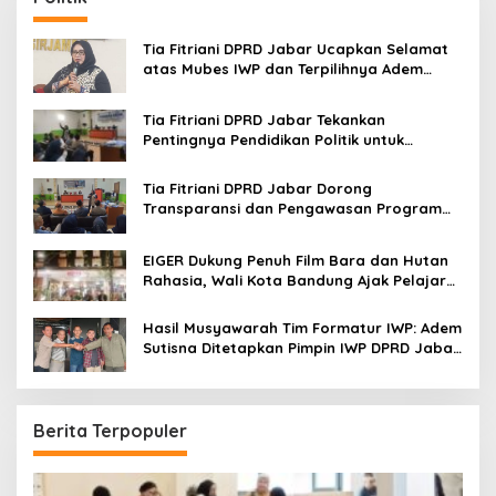
h
f
o
Tia Fitriani DPRD Jabar Ucapkan Selamat
r
atas Mubes IWP dan Terpilihnya Adem
:
Sutisna sebagai Ketua IWP Jabar
Tia Fitriani DPRD Jabar Tekankan
Pentingnya Pendidikan Politik untuk
Perkuat Kader NasDem di Kabupaten
Bandung
Tia Fitriani DPRD Jabar Dorong
Transparansi dan Pengawasan Program
Pemprov Jabar hingga Tingkat Desa
EIGER Dukung Penuh Film Bara dan Hutan
Rahasia, Wali Kota Bandung Ajak Pelajar
Menonton
Hasil Musyawarah Tim Formatur IWP: Adem
Sutisna Ditetapkan Pimpin IWP DPRD Jabar
Periode 2026–2028
Berita Terpopuler