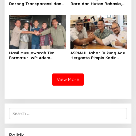
Dorong Transparansi dan
Bara dan Hutan Rahasia,
Pengawasan Program
Wali Kota Bandung Ajak
Pemprov Jabar hingga
Pelajar Menonton
Tingkat Desa
Hasil Musyawarah Tim
ASPANJI Jabar Dukung Ade
Formatur IWP: Adem
Heryanto Pimpin Kadin
Sutisna Ditetapkan Pimpin
Kota Bandung Periode
IWP DPRD Jabar Periode
2026–2031
2026–2028
View More
S
e
a
r
c
Politik