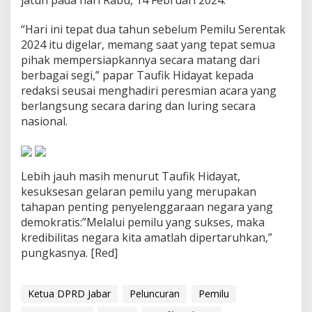
n
H
“Hari ini tepat dua tahun sebelum Pemilu Serentak
a
2024 itu digelar, memang saat yang tepat semua
r
i
pihak mempersiapkannya secara matang dari
P
berbagai segi,” papar Taufik Hidayat kepada
e
redaksi seusai menghadiri peresmian acara yang
m
berlangsung secara daring dan luring secara
u
nasional.
n
g
u
t
a
Lebih jauh masih menurut Taufik Hidayat,
n
kesuksesan gelaran pemilu yang merupakan
S
tahapan penting penyelenggaraan negara yang
u
a
demokratis:”Melalui pemilu yang sukses, maka
r
kredibilitas negara kita amatlah dipertaruhkan,”
a
pungkasnya. [Red]
P
e
m
Ketua DPRD Jabar
Peluncuran
Pemilu
i
l