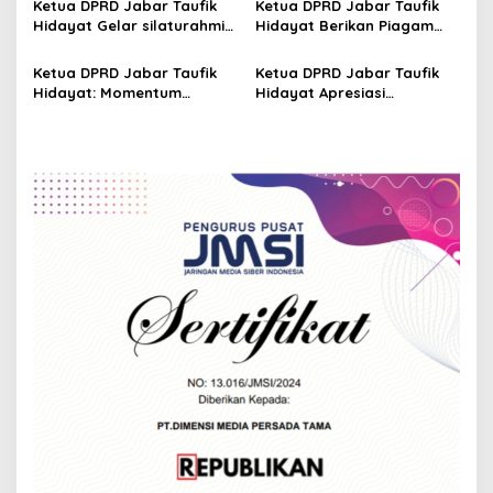
i
Ketua DPRD Jabar Taufik
Ketua DPRD Jabar Taufik
Masih Terabaikan”
Hijriah
Hidayat Gelar silaturahmi
Hidayat Berikan Piagam
o
Tokoh Masyarakat se-Jawa
Penghargaan kepada Awak
n
Barat
Media
Ketua DPRD Jabar Taufik
Ketua DPRD Jabar Taufik
Hidayat: Momentum
Hidayat Apresiasi
Meningkatkan Semangat
Kemenangan Persib
Kepedulian, Membantu
Bandung Juara Liga 1
Sesama
Indonesia