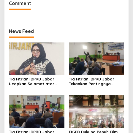
Comment
News Feed
Tia Fitriani DPRD Jabar
Tia Fitriani DPRD Jabar
Ucapkan Selamat atas
Tekankan Pentingnya
Mubes IWP dan Terpilihnya
Pendidikan Politik untuk
Adem Sutisna sebagai
Perkuat Kader NasDem di
Ketua IWP Jabar
Kabupaten Bandung
Tia Fitriani DPRD Jabar
EIGER Dukung Penuh Film