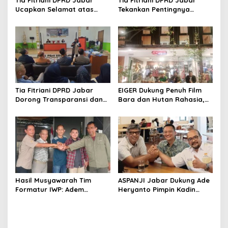
Tia Fitriani DPRD Jabar
Tia Fitriani DPRD Jabar
Ucapkan Selamat atas
Tekankan Pentingnya
Mubes IWP dan Terpilihnya
Pendidikan Politik untuk
Adem Sutisna sebagai
Perkuat Kader NasDem di
Ketua IWP Jabar
Kabupaten Bandung
Tia Fitriani DPRD Jabar
EIGER Dukung Penuh Film
Dorong Transparansi dan
Bara dan Hutan Rahasia,
Pengawasan Program
Wali Kota Bandung Ajak
Pemprov Jabar hingga
Pelajar Menonton
Tingkat Desa
Hasil Musyawarah Tim
ASPANJI Jabar Dukung Ade
Formatur IWP: Adem
Heryanto Pimpin Kadin
Sutisna Ditetapkan Pimpin
Kota Bandung Periode
IWP DPRD Jabar Periode
2026–2031
2026–2028