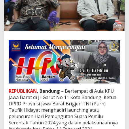
a
D
P
R
D
J
a
b
a
r
H
a
d
i
r
i
P
REPUBLIKAN
, Bandung
– Bertempat di Aula KPU
e
l
Jawa Barat di Jl. Garut No 11 Kota Bandung, Ketua
u
DPRD Provinsi Jawa Barat Brigjen TNI (Purn)
n
Taufik Hidayat menghadiri launching atau
c
peluncuran Hari Pemungutan Suara Pemilu
u
r
Serentak Tahun 2024 yang dalam pelaksanaannya
a
jatuh pada hari Rabu, 14 Februari 2024.