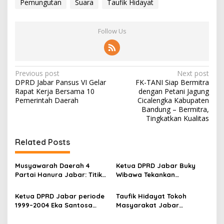
Pemungutan
Suara
Taufik Hidayat
u
S
e
Follow Us
r
e
n
t
a
P
Previous post
Next post
k
DPRD Jabar Pansus VI Gelar
FK-TANI Siap Bermitra
o
2
Rapat Kerja Bersama 10
dengan Petani Jagung
0
s
Pemerintah Daerah
Cicalengka Kabupaten
2
Bandung – Bermitra,
t
4
Tingkatkan Kualitas
n
Related Posts
a
v
Musyawarah Daerah 4
Ketua DPRD Jabar Buky
i
Partai Hanura Jabar: Titik
Wibawa Tekankan
g
Balik Menuju Kemenangan
Transformasi dan Inovasi
Pemilu 2029
Tradisi pada Dies Natalis
Ketua DPRD Jabar periode
Taufik Hidayat Tokoh
a
ke-58 ISBI Bandung
1999–2004 Eka Santosa
Masyarakat Jabar
t
Soroti 100 Hari Gubernur
Menggelar Open House
Dedi Mulyadi: “Wartawan
Rayakan Idul Fitri 1446