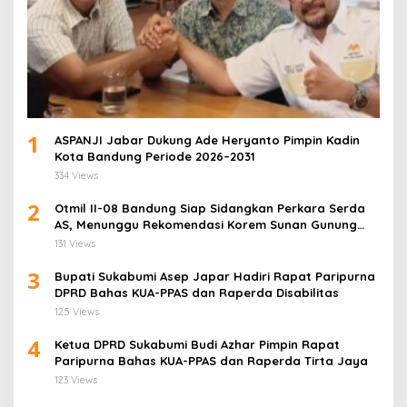
1
ASPANJI Jabar Dukung Ade Heryanto Pimpin Kadin
Kota Bandung Periode 2026–2031
334 Views
2
Otmil II-08 Bandung Siap Sidangkan Perkara Serda
AS, Menunggu Rekomendasi Korem Sunan Gunung
Jati Cirebon
131 Views
3
Bupati Sukabumi Asep Japar Hadiri Rapat Paripurna
DPRD Bahas KUA-PPAS dan Raperda Disabilitas
125 Views
4
Ketua DPRD Sukabumi Budi Azhar Pimpin Rapat
Paripurna Bahas KUA-PPAS dan Raperda Tirta Jaya
123 Views