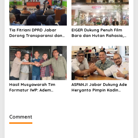
Tia Fitriani DPRD Jabar
EIGER Dukung Penuh Film
Dorong Transparansi dan
Bara dan Hutan Rahasia,
Pengawasan Program
Wali Kota Bandung Ajak
Pemprov Jabar hingga
Pelajar Menonton
Tingkat Desa
Hasil Musyawarah Tim
ASPANJI Jabar Dukung Ade
Formatur IWP: Adem
Heryanto Pimpin Kadin
Sutisna Ditetapkan Pimpin
Kota Bandung Periode
IWP DPRD Jabar Periode
2026–2031
2026–2028
Comment