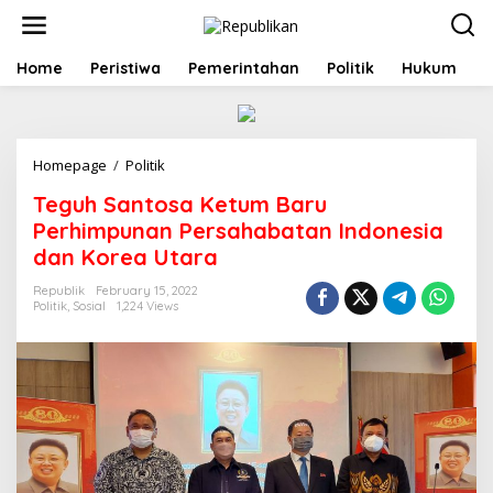
S
k
i
p
Home
Peristiwa
Pemerintahan
Politik
Hukum
t
o
c
o
Homepage
/
Politik
T
n
e
t
Teguh Santosa Ketum Baru
g
e
u
n
Perhimpunan Persahabatan Indonesia
h
t
dan Korea Utara
S
a
Republik
February 15, 2022
n
Politik
,
Sosial
1,224 Views
t
o
s
a
K
e
t
u
m