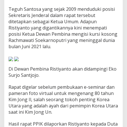
a
n
Teguh Santosa yang sejak 2009 menduduki posisi
I
Sekretaris Jenderal dalam rapat tersebut
n
ditetapkan sebagai Ketua Umum. Adapun
d
Ristiyanto yang digantikannya kini menempati
o
posisi Ketua Dewan Pembina mengisi kursi kosong
n
e
Rachmawati Soekarnoputri yang meninggal dunia
s
bulan Juni 2021 lalu.
i
a
d
a
Di Dewan Pembina Ristiyanto akan didampingi Eko
n
K
Surjo Santjojo.
o
r
Rapat digelar sebelum pembukaan e-seminar dan
e
pameran foto virtual untuk mengenang 80 tahun
a
Kim Jong Il, salah seorang tokoh penting Korea
U
t
Utara yang adalah ayah dari pemimpin Korea Utara
a
saat ini Kim Jong Un.
r
a
Hasil rapat PPIK dilaporkan Ristiyanto kepada Duta