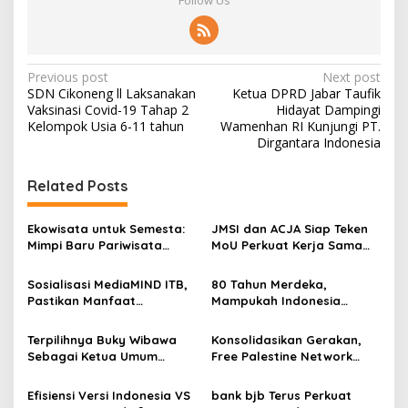
Follow Us
P
Previous post
Next post
SDN Cikoneng ll Laksanakan
Ketua DPRD Jabar Taufik
o
Vaksinasi Covid-19 Tahap 2
Hidayat Dampingi
s
Kelompok Usia 6-11 tahun
Wamenhan RI Kunjungi PT.
Dirgantara Indonesia
t
n
Related Posts
a
v
Ekowisata untuk Semesta:
JMSI dan ACJA Siap Teken
Mimpi Baru Pariwisata
MoU Perkuat Kerja Sama
i
Indonesia
Media Indonesia–Tiongkok
g
Sosialisasi MediaMIND ITB,
80 Tahun Merdeka,
Pastikan Manfaat
Mampukah Indonesia
a
Kekayaan Mineral Bagi
Bangkit dari Keterpurukan?
t
Peradaban Indonesia
Terpilihnya Buky Wibawa
Konsolidasikan Gerakan,
i
Sebagai Ketua Umum
Free Palestine Network
Asosiasi DPRD Provinsi
Bentuk Pokja di 67
o
Seluruh Indonesia
Kab/Kota Seluruh
Efisiensi Versi Indonesia VS
bank bjb Terus Perkuat
Indonesia