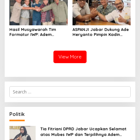
Hasil Musyawarah Tim
ASPANJI Jabar Dukung Ade
Formatur IWP: Adem
Heryanto Pimpin Kadin
Sutisna Ditetapkan Pimpin
Kota Bandung Periode
IWP DPRD Jabar Periode
2026–2031
2026–2028
View More
S
e
a
r
c
Politik
h
f
o
Tia Fitriani DPRD Jabar Ucapkan Selamat
r
atas Mubes IWP dan Terpilihnya Adem
: