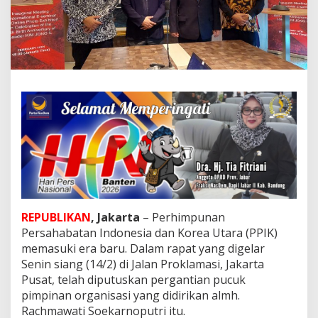
B
a
r
u
P
e
r
h
i
m
p
u
n
a
n
P
e
REPUBLIKAN
, Jakarta
– Perhimpunan
r
Persahabatan Indonesia dan Korea Utara (PPIK)
s
memasuki era baru. Dalam rapat yang digelar
a
h
Senin siang (14/2) di Jalan Proklamasi, Jakarta
a
Pusat, telah diputuskan pergantian pucuk
b
pimpinan organisasi yang didirikan almh.
a
Rachmawati Soekarnoputri itu.
t