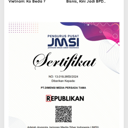
n
Vietnam: Ko Beda ?
Bisnis, Kini Jadi BPD
Pertama Penyimpan Dana
Margin Indonesia