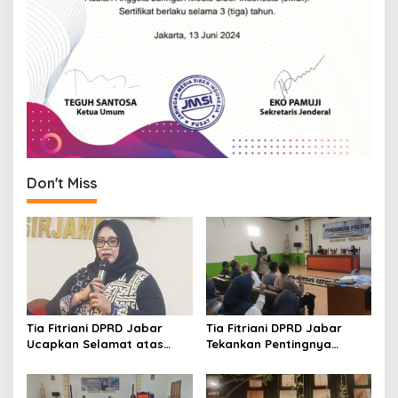
Don't Miss
Tia Fitriani DPRD Jabar
Tia Fitriani DPRD Jabar
Ucapkan Selamat atas
Tekankan Pentingnya
Mubes IWP dan Terpilihnya
Pendidikan Politik untuk
Adem Sutisna sebagai
Perkuat Kader NasDem di
Ketua IWP Jabar
Kabupaten Bandung