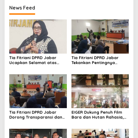
News Feed
Tia Fitriani DPRD Jabar
Tia Fitriani DPRD Jabar
Ucapkan Selamat atas
Tekankan Pentingnya
Mubes IWP dan Terpilihnya
Pendidikan Politik untuk
Adem Sutisna sebagai
Perkuat Kader NasDem di
Ketua IWP Jabar
Kabupaten Bandung
Tia Fitriani DPRD Jabar
EIGER Dukung Penuh Film
Dorong Transparansi dan
Bara dan Hutan Rahasia,
Pengawasan Program
Wali Kota Bandung Ajak
Pemprov Jabar hingga
Pelajar Menonton
Tingkat Desa