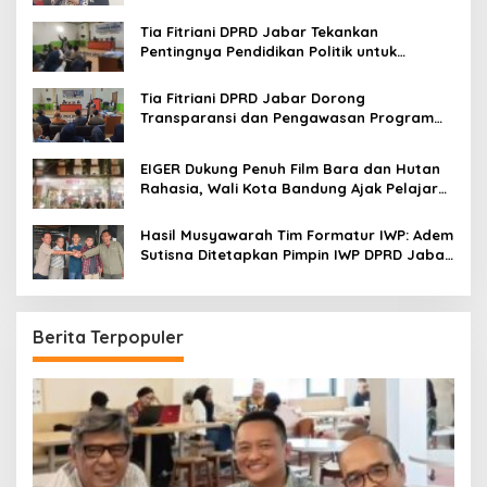
Sutisna sebagai Ketua IWP Jabar
Tia Fitriani DPRD Jabar Tekankan
Pentingnya Pendidikan Politik untuk
Perkuat Kader NasDem di Kabupaten
Bandung
Tia Fitriani DPRD Jabar Dorong
Transparansi dan Pengawasan Program
Pemprov Jabar hingga Tingkat Desa
EIGER Dukung Penuh Film Bara dan Hutan
Rahasia, Wali Kota Bandung Ajak Pelajar
Menonton
Hasil Musyawarah Tim Formatur IWP: Adem
Sutisna Ditetapkan Pimpin IWP DPRD Jabar
Periode 2026–2028
Berita Terpopuler