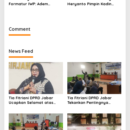
Formatur IWP: Adem
Heryanto Pimpin Kadin
Sutisna Ditetapkan Pimpin
Kota Bandung Periode
IWP DPRD Jabar Periode
2026–2031
2026–2028
Comment
News Feed
Tia Fitriani DPRD Jabar
Tia Fitriani DPRD Jabar
Ucapkan Selamat atas
Tekankan Pentingnya
Mubes IWP dan Terpilihnya
Pendidikan Politik untuk
Adem Sutisna sebagai
Perkuat Kader NasDem di
Ketua IWP Jabar
Kabupaten Bandung