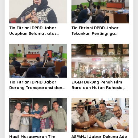
Tia Fitriani DPRD Jabar
Tia Fitriani DPRD Jabar
Ucapkan Selamat atas
Tekankan Pentingnya
Mubes IWP dan Terpilihnya
Pendidikan Politik untuk
Adem Sutisna sebagai
Perkuat Kader NasDem di
Ketua IWP Jabar
Kabupaten Bandung
Tia Fitriani DPRD Jabar
EIGER Dukung Penuh Film
Dorong Transparansi dan
Bara dan Hutan Rahasia,
Pengawasan Program
Wali Kota Bandung Ajak
Pemprov Jabar hingga
Pelajar Menonton
Tingkat Desa
Hasil Musyawarah Tim
ASPANJI Jabar Dukung Ade