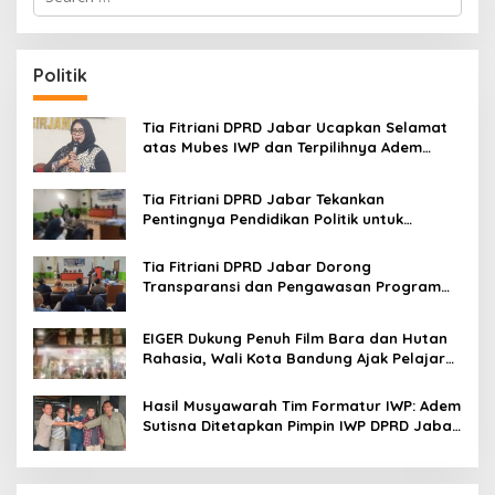
e
a
r
c
Politik
h
f
o
Tia Fitriani DPRD Jabar Ucapkan Selamat
r
atas Mubes IWP dan Terpilihnya Adem
:
Sutisna sebagai Ketua IWP Jabar
Tia Fitriani DPRD Jabar Tekankan
Pentingnya Pendidikan Politik untuk
Perkuat Kader NasDem di Kabupaten
Bandung
Tia Fitriani DPRD Jabar Dorong
Transparansi dan Pengawasan Program
Pemprov Jabar hingga Tingkat Desa
EIGER Dukung Penuh Film Bara dan Hutan
Rahasia, Wali Kota Bandung Ajak Pelajar
Menonton
Hasil Musyawarah Tim Formatur IWP: Adem
Sutisna Ditetapkan Pimpin IWP DPRD Jabar
Periode 2026–2028