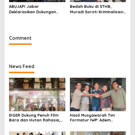
ABUJAPI Jabar
Bedah Buku di STHB,
Deklarasikan Dukungan
Muradi Soroti Kriminalisasi
untuk Ade Heryanto di
dan Dimensi Politik dalam
Muskot Kadin Kota
Penegakan Hukum
Bandung
Comment
News Feed
EIGER Dukung Penuh Film
Hasil Musyawarah Tim
Bara dan Hutan Rahasia,
Formatur IWP: Adem
Wali Kota Bandung Ajak
Sutisna Ditetapkan Pimpin
Pelajar Menonton
IWP DPRD Jabar Periode
2026–2028