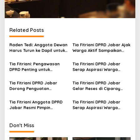
Related Posts
Raden Tedi: Anggota Dewan
Tia Fitriani DPRD Jabar Ajak
Harus Turun ke Dapil untuk
Warga Aktif Sampaikan
Awasi Program
Masukan dan Evaluasi
Pembangunan Jabar
pada Pengawasan
Tia Fitriani: Pengawasan
Tia Fitriani DPRD Jabar
Program Pemprov Jabar
DPRD Penting untuk
Serap Aspirasi Warga
Pastikan Program Pemprov
Mekarmaju dalam Kegiatan
Jabar Tepat Sasaran
Pengawasan Pemerintahan
Tia Fitriani DPRD Jabar
Tia Fitriani DPRD Jabar
Dorong Penguatan
Gelar Reses di Ciparay
Pengawasan Program
Serap Aspirasi Warga dan
Pemprov Jabar hingga
Perkuat Konsolidasi Kader
Tia Fitriani Anggota DPRD
Tia Fitriani DPRD Jabar
Tingkat Desa
NasDem
Jabar Resmi Pimpin
Serap Aspirasi Warga
NasDem Kabupaten
Nagreg Saat Reses
Bandung Periode 2026–2031
Don't Miss