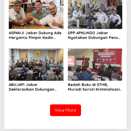
ASPANJI Jabar Dukung Ade
DPP APKLINDO Jabar
Heryanto Pimpin Kadin
Nyatakan Dukungan Penuh
Kota Bandung Periode
kepada Ade Heryanto di
2026–2031
Muskot Kadin Kota
Bandung
ABUJAPI Jabar
Bedah Buku di STHB,
Deklarasikan Dukungan
Muradi Soroti Kriminalisasi
untuk Ade Heryanto di
dan Dimensi Politik dalam
Muskot Kadin Kota
Penegakan Hukum
Bandung
View More