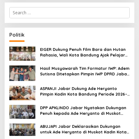
S
e
a
r
c
Politik
h
f
o
EIGER Dukung Penuh Film Bara dan Hutan
r
Rahasia, Wali Kota Bandung Ajak Pelajar
:
Menonton
Hasil Musyawarah Tim Formatur IWP: Adem
Sutisna Ditetapkan Pimpin IWP DPRD Jabar
Periode 2026–2028
ASPANJI Jabar Dukung Ade Heryanto
Pimpin Kadin Kota Bandung Periode 2026–
2031
DPP APKLINDO Jabar Nyatakan Dukungan
Penuh kepada Ade Heryanto di Muskot
Kadin Kota Bandung
ABUJAPI Jabar Deklarasikan Dukungan
untuk Ade Heryanto di Muskot Kadin Kota
Bandung