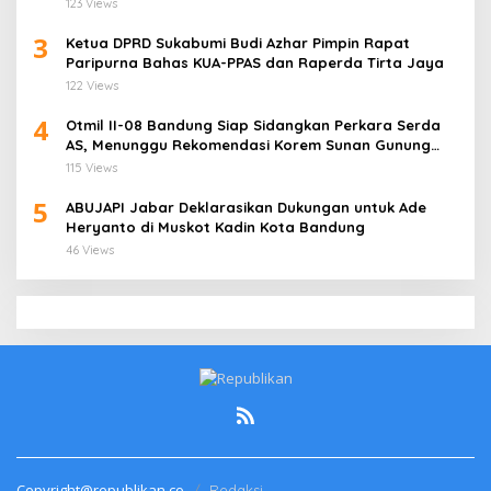
123 Views
3
Ketua DPRD Sukabumi Budi Azhar Pimpin Rapat
Paripurna Bahas KUA-PPAS dan Raperda Tirta Jaya
122 Views
4
Otmil II-08 Bandung Siap Sidangkan Perkara Serda
AS, Menunggu Rekomendasi Korem Sunan Gunung
Jati Cirebon
115 Views
5
ABUJAPI Jabar Deklarasikan Dukungan untuk Ade
Heryanto di Muskot Kadin Kota Bandung
46 Views
Copyright@republikan.co
Redaksi