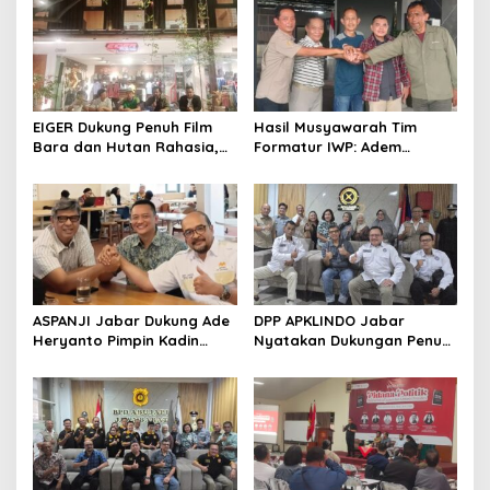
EIGER Dukung Penuh Film
Hasil Musyawarah Tim
Bara dan Hutan Rahasia,
Formatur IWP: Adem
Wali Kota Bandung Ajak
Sutisna Ditetapkan Pimpin
Pelajar Menonton
IWP DPRD Jabar Periode
2026–2028
ASPANJI Jabar Dukung Ade
DPP APKLINDO Jabar
Heryanto Pimpin Kadin
Nyatakan Dukungan Penuh
Kota Bandung Periode
kepada Ade Heryanto di
2026–2031
Muskot Kadin Kota
Bandung