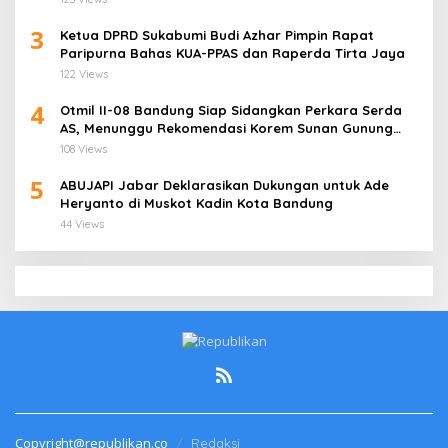
3
Ketua DPRD Sukabumi Budi Azhar Pimpin Rapat
Paripurna Bahas KUA-PPAS dan Raperda Tirta Jaya
122 Views
4
Otmil II-08 Bandung Siap Sidangkan Perkara Serda
AS, Menunggu Rekomendasi Korem Sunan Gunung
Jati Cirebon
108 Views
5
ABUJAPI Jabar Deklarasikan Dukungan untuk Ade
Heryanto di Muskot Kadin Kota Bandung
44 Views
Copyright@republikan.co
Redaksi