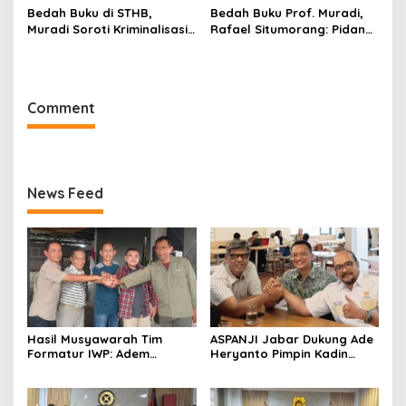
Bedah Buku di STHB,
Bedah Buku Prof. Muradi,
Muradi Soroti Kriminalisasi
Rafael Situmorang: Pidana
dan Dimensi Politik dalam
Politik Perlu Dikaji Secara
Penegakan Hukum
Objektif
Comment
News Feed
Hasil Musyawarah Tim
ASPANJI Jabar Dukung Ade
Formatur IWP: Adem
Heryanto Pimpin Kadin
Sutisna Ditetapkan Pimpin
Kota Bandung Periode
IWP DPRD Jabar Periode
2026–2031
2026–2028