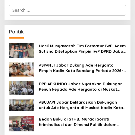
S
e
a
r
c
Politik
h
f
o
Hasil Musyawarah Tim Formatur IWP: Adem
r
Sutisna Ditetapkan Pimpin IWP DPRD Jabar
:
Periode 2026–2028
ASPANJI Jabar Dukung Ade Heryanto
Pimpin Kadin Kota Bandung Periode 2026–
2031
DPP APKLINDO Jabar Nyatakan Dukungan
Penuh kepada Ade Heryanto di Muskot
Kadin Kota Bandung
ABUJAPI Jabar Deklarasikan Dukungan
untuk Ade Heryanto di Muskot Kadin Kota
Bandung
Bedah Buku di STHB, Muradi Soroti
Kriminalisasi dan Dimensi Politik dalam
Penegakan Hukum