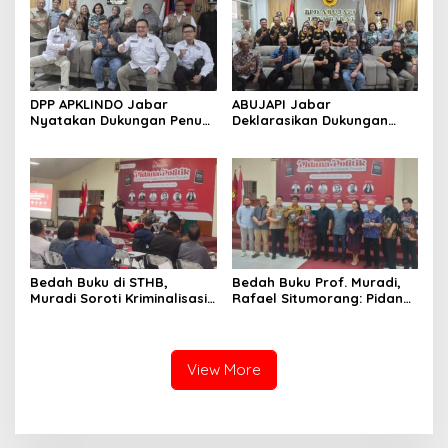
DPP APKLINDO Jabar
ABUJAPI Jabar
Nyatakan Dukungan Penuh
Deklarasikan Dukungan
kepada Ade Heryanto di
untuk Ade Heryanto di
Muskot Kadin Kota
Muskot Kadin Kota
Bandung
Bandung
Bedah Buku di STHB,
Bedah Buku Prof. Muradi,
Muradi Soroti Kriminalisasi
Rafael Situmorang: Pidana
dan Dimensi Politik dalam
Politik Perlu Dikaji Secara
Penegakan Hukum
Objektif
View More