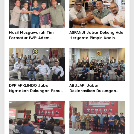
Hasil Musyawarah Tim
ASPANJI Jabar Dukung Ade
Formatur IWP: Adem
Heryanto Pimpin Kadin
Sutisna Ditetapkan Pimpin
Kota Bandung Periode
IWP DPRD Jabar Periode
2026–2031
2026–2028
DPP APKLINDO Jabar
ABUJAPI Jabar
Nyatakan Dukungan Penuh
Deklarasikan Dukungan
kepada Ade Heryanto di
untuk Ade Heryanto di
Muskot Kadin Kota
Muskot Kadin Kota
Bandung
Bandung