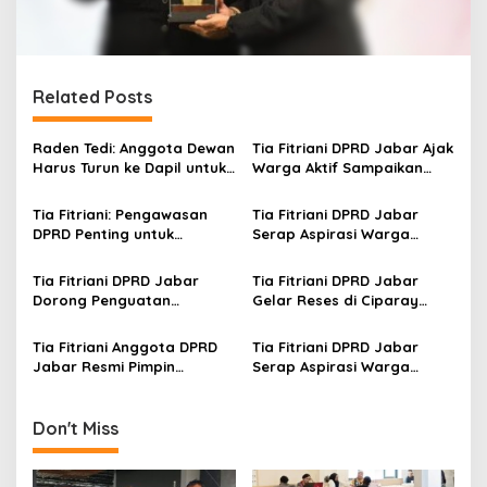
Related Posts
Raden Tedi: Anggota Dewan
Tia Fitriani DPRD Jabar Ajak
Harus Turun ke Dapil untuk
Warga Aktif Sampaikan
Awasi Program
Masukan dan Evaluasi
Pembangunan Jabar
pada Pengawasan
Tia Fitriani: Pengawasan
Tia Fitriani DPRD Jabar
Program Pemprov Jabar
DPRD Penting untuk
Serap Aspirasi Warga
Pastikan Program Pemprov
Mekarmaju dalam Kegiatan
Jabar Tepat Sasaran
Pengawasan Pemerintahan
Tia Fitriani DPRD Jabar
Tia Fitriani DPRD Jabar
Dorong Penguatan
Gelar Reses di Ciparay
Pengawasan Program
Serap Aspirasi Warga dan
Pemprov Jabar hingga
Perkuat Konsolidasi Kader
Tia Fitriani Anggota DPRD
Tia Fitriani DPRD Jabar
Tingkat Desa
NasDem
Jabar Resmi Pimpin
Serap Aspirasi Warga
NasDem Kabupaten
Nagreg Saat Reses
Bandung Periode 2026–2031
Don't Miss