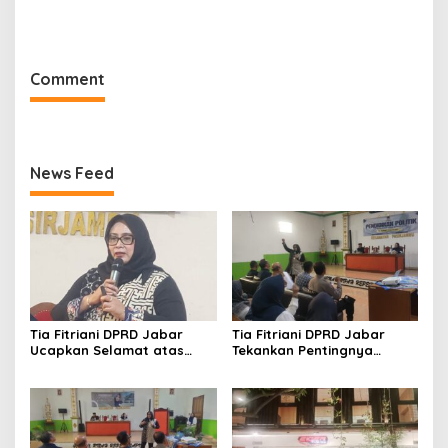
Sutisna Ditetapkan Pimpin
Kota Bandung Periode
IWP DPRD Jabar Periode
2026–2031
2026–2028
Comment
News Feed
Tia Fitriani DPRD Jabar
Tia Fitriani DPRD Jabar
Ucapkan Selamat atas
Tekankan Pentingnya
Mubes IWP dan Terpilihnya
Pendidikan Politik untuk
Adem Sutisna sebagai
Perkuat Kader NasDem di
Ketua IWP Jabar
Kabupaten Bandung