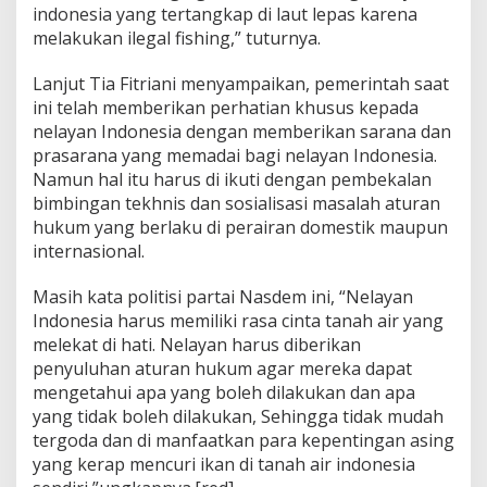
indonesia yang tertangkap di laut lepas karena
e
r
melakukan ilegal fishing,” tuturnya.
h
a
Lanjut Tia Fitriani menyampaikan, pemerintah saat
t
ini telah memberikan perhatian khusus kepada
i
nelayan Indonesia dengan memberikan sarana dan
a
n
prasarana yang memadai bagi nelayan Indonesia.
P
Namun hal itu harus di ikuti dengan pembekalan
e
bimbingan tekhnis dan sosialisasi masalah aturan
m
hukum yang berlaku di perairan domestik maupun
e
r
internasional.
i
n
Masih kata politisi partai Nasdem ini, “Nelayan
t
Indonesia harus memiliki rasa cinta tanah air yang
a
melekat di hati. Nelayan harus diberikan
h
penyuluhan aturan hukum agar mereka dapat
mengetahui apa yang boleh dilakukan dan apa
yang tidak boleh dilakukan, Sehingga tidak mudah
tergoda dan di manfaatkan para kepentingan asing
yang kerap mencuri ikan di tanah air indonesia