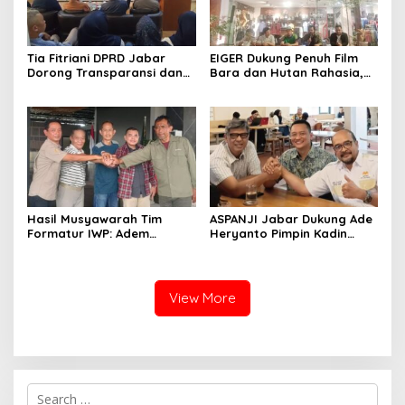
Tia Fitriani DPRD Jabar
EIGER Dukung Penuh Film
Dorong Transparansi dan
Bara dan Hutan Rahasia,
Pengawasan Program
Wali Kota Bandung Ajak
Pemprov Jabar hingga
Pelajar Menonton
Tingkat Desa
Hasil Musyawarah Tim
ASPANJI Jabar Dukung Ade
Formatur IWP: Adem
Heryanto Pimpin Kadin
Sutisna Ditetapkan Pimpin
Kota Bandung Periode
IWP DPRD Jabar Periode
2026–2031
2026–2028
View More
S