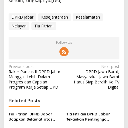
sendiri,”ungkapnya.[red]
DPRD Jabar
Kesejahteraan
Keselamatan
Nelayan
Tia Fitriani
Follow Us
P
Previous post
Next post
Raker Pansus II DPRD Jabar
DPRD Jawa Barat,
o
Menggali Lebih Dalam
Masyarakat Jawa Barat
s
Progres dan Capaian
Harus Siap Beralih Ke TV
Program Kerja Setiap OPD
Digital
t
n
Related Posts
a
v
Tia Fitriani DPRD Jabar
Tia Fitriani DPRD Jabar
Ucapkan Selamat atas
Tekankan Pentingnya
i
Mubes IWP dan Terpilihnya
Pendidikan Politik untuk