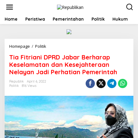
S
k
i
p
Home
Peristiwa
Pemerintahan
Politik
Hukum
t
o
c
o
Homepage
/
Politik
T
n
i
t
Tia Fitriani DPRD Jabar Berharap
a
e
F
n
Keselamatan dan Kesejahteraan
i
t
Nelayan Jadi Perhatian Pemerintah
t
r
Republik
April 6, 2022
i
Politik
816 Views
a
n
i
D
P
R
D
J
a