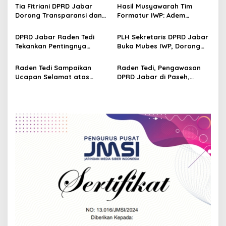
g
Adem Sutisna sebagai
Perkuat Kader NasDem di
Tia Fitriani DPRD Jabar
Hasil Musyawarah Tim
Ketua IWP Jabar
Kabupaten Bandung
Dorong Transparansi dan
Formatur IWP: Adem
a
Pengawasan Program
Sutisna Ditetapkan Pimpin
t
Pemprov Jabar hingga
IWP DPRD Jabar Periode
DPRD Jabar Raden Tedi
PLH Sekretaris DPRD Jabar
Tingkat Desa
2026–2028
i
Tekankan Pentingnya
Buka Mubes IWP, Dorong
Perencanaan dan
Wartawan Parlemen
o
Pengendalian
Perkuat Jurnalisme
Raden Tedi Sampaikan
Raden Tedi, Pengawasan
n
Pembangunan yang Tepat
Berbasis Fakta
Ucapan Selamat atas
DPRD Jabar di Paseh,
Sasaran
Terselenggaranya
Warga Keluhkan Jalan
Musyawarah Besar Ikatan
Rusak hingga KIS Dicoret
Wartawan Parlemen DPRD
Jabar