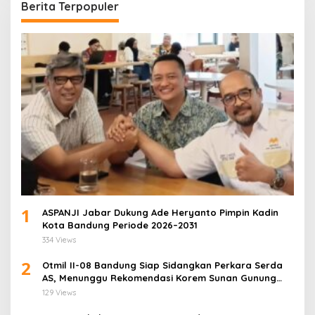
Berita Terpopuler
1
ASPANJI Jabar Dukung Ade Heryanto Pimpin Kadin
Kota Bandung Periode 2026–2031
334 Views
2
Otmil II-08 Bandung Siap Sidangkan Perkara Serda
AS, Menunggu Rekomendasi Korem Sunan Gunung
Jati Cirebon
129 Views