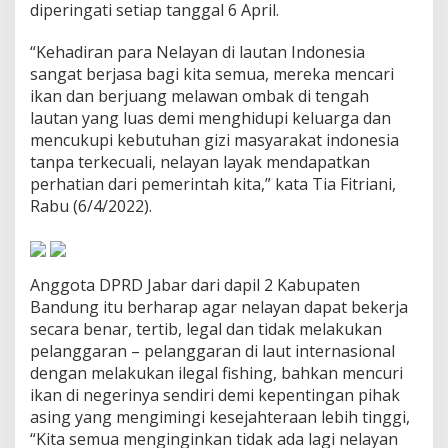
diperingati setiap tanggal 6 April.
K
e
s
“Kehadiran para Nelayan di lautan Indonesia
e
sangat berjasa bagi kita semua, mereka mencari
j
ikan dan berjuang melawan ombak di tengah
a
lautan yang luas demi menghidupi keluarga dan
h
t
mencukupi kebutuhan gizi masyarakat indonesia
e
tanpa terkecuali, nelayan layak mendapatkan
r
perhatian dari pemerintah kita,” kata Tia Fitriani,
a
Rabu (6/4/2022).
a
n
N
e
l
Anggota DPRD Jabar dari dapil 2 Kabupaten
a
Bandung itu berharap agar nelayan dapat bekerja
y
secara benar, tertib, legal dan tidak melakukan
a
pelanggaran – pelanggaran di laut internasional
n
J
dengan melakukan ilegal fishing, bahkan mencuri
a
ikan di negerinya sendiri demi kepentingan pihak
d
asing yang mengimingi kesejahteraan lebih tinggi,
i
“Kita semua menginginkan tidak ada lagi nelayan
P