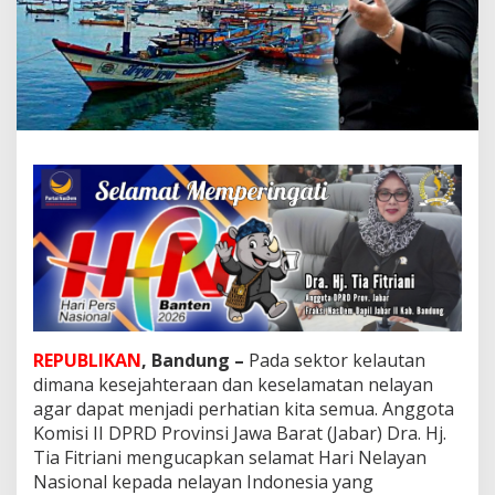
b
a
r
B
e
r
h
a
r
a
p
K
e
s
e
l
a
m
REPUBLIKAN
, Bandung –
Pada sektor kelautan
a
dimana kesejahteraan dan keselamatan nelayan
t
agar dapat menjadi perhatian kita semua. Anggota
a
n
Komisi II DPRD Provinsi Jawa Barat (Jabar) Dra. Hj.
d
Tia Fitriani mengucapkan selamat Hari Nelayan
a
Nasional kepada nelayan Indonesia yang
n