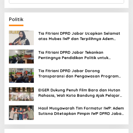
e
a
r
c
Politik
h
f
o
Tia Fitriani DPRD Jabar Ucapkan Selamat
r
atas Mubes IWP dan Terpilihnya Adem
:
Sutisna sebagai Ketua IWP Jabar
Tia Fitriani DPRD Jabar Tekankan
Pentingnya Pendidikan Politik untuk
Perkuat Kader NasDem di Kabupaten
Bandung
Tia Fitriani DPRD Jabar Dorong
Transparansi dan Pengawasan Program
Pemprov Jabar hingga Tingkat Desa
EIGER Dukung Penuh Film Bara dan Hutan
Rahasia, Wali Kota Bandung Ajak Pelajar
Menonton
Hasil Musyawarah Tim Formatur IWP: Adem
Sutisna Ditetapkan Pimpin IWP DPRD Jabar
Periode 2026–2028