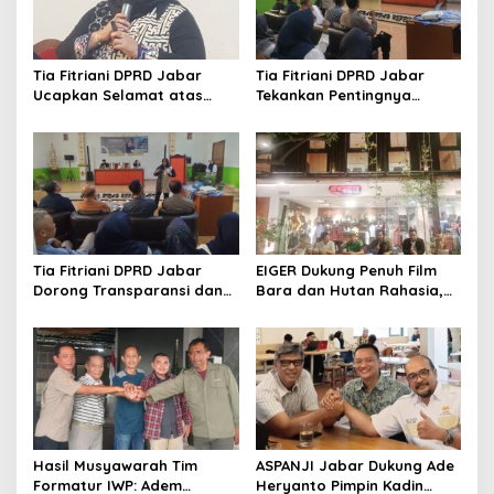
Tia Fitriani DPRD Jabar
Tia Fitriani DPRD Jabar
Ucapkan Selamat atas
Tekankan Pentingnya
Mubes IWP dan Terpilihnya
Pendidikan Politik untuk
Adem Sutisna sebagai
Perkuat Kader NasDem di
Ketua IWP Jabar
Kabupaten Bandung
Tia Fitriani DPRD Jabar
EIGER Dukung Penuh Film
Dorong Transparansi dan
Bara dan Hutan Rahasia,
Pengawasan Program
Wali Kota Bandung Ajak
Pemprov Jabar hingga
Pelajar Menonton
Tingkat Desa
Hasil Musyawarah Tim
ASPANJI Jabar Dukung Ade
Formatur IWP: Adem
Heryanto Pimpin Kadin