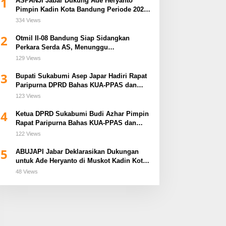
1
ASPANJI Jabar Dukung Ade Heryanto
Pimpin Kadin Kota Bandung Periode 2026–
2031
334 Views
2
Otmil II-08 Bandung Siap Sidangkan
Perkara Serda AS, Menunggu
Rekomendasi Korem Sunan Gunung Jati
129 Views
Cirebon
3
Bupati Sukabumi Asep Japar Hadiri Rapat
Paripurna DPRD Bahas KUA-PPAS dan
Raperda Disabilitas
123 Views
4
Ketua DPRD Sukabumi Budi Azhar Pimpin
Rapat Paripurna Bahas KUA-PPAS dan
Raperda Tirta Jaya
122 Views
5
ABUJAPI Jabar Deklarasikan Dukungan
untuk Ade Heryanto di Muskot Kadin Kota
Bandung
48 Views