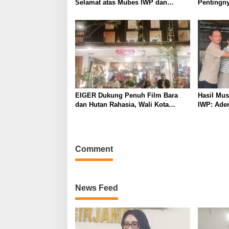
Selamat atas Mubes IWP dan
Pentingny
Terpilihnya Adem Sutisna sebagai
untuk Per
Ketua IWP Jabar
Kabupate
EIGER Dukung Penuh Film Bara
Hasil Mu
dan Hutan Rahasia, Wali Kota
IWP: Adem
Bandung Ajak Pelajar Menonton
Pimpin I
2026–202
Comment
News Feed