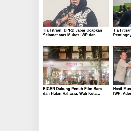
Tia Fitriani DPRD Jabar Ucapkan
Tia Fitri
Selamat atas Mubes IWP dan
Pentingny
Terpilihnya Adem Sutisna sebagai
untuk Per
Ketua IWP Jabar
Kabupate
EIGER Dukung Penuh Film Bara
Hasil Mu
dan Hutan Rahasia, Wali Kota
IWP: Adem
Bandung Ajak Pelajar Menonton
Pimpin I
2026–202