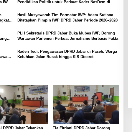
ua IWP
Pendidikan Politik untuk Perkuat Kader NasDem di
Kabupaten Bandung
n
Hasil Musyawarah Tim Formatur IWP: Adem Sutisna
ngkat
Ditetapkan Pimpin IWP DPRD Jabar Periode 2026–2028
PLH Sekretaris DPRD Jabar Buka Mubes IWP, Dorong
yang
Wartawan Parlemen Perkuat Jurnalisme Berbasis Fakta
Raden Tedi, Pengawasan DPRD Jabar di Paseh, Warga
tawan
Keluhkan Jalan Rusak hingga KIS Dicoret
ani DPRD Jabar Tekankan
Tia Fitriani DPRD Jabar Dorong