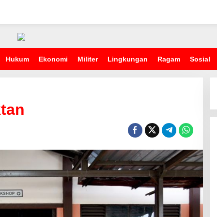
Hukum
Ekonomi
Militer
Lingkungan
Ragam
Sosial
ktan