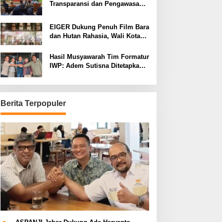
Transparansi dan Pengawasan
Program Pemprov Jabar hingga
Tingkat Desa
EIGER Dukung Penuh Film Bara
dan Hutan Rahasia, Wali Kota
Bandung Ajak Pelajar Menonton
Hasil Musyawarah Tim Formatur
IWP: Adem Sutisna Ditetapkan
Pimpin IWP DPRD Jabar
Periode 2026–2028
Berita Terpopuler