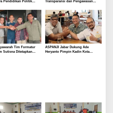
a Pendidikan Politik
Transparansi dan Pengawasan
kuat Kader NasDem di
Program Pemprov Jabar hingga
n Bandung
Tingkat Desa
syawarah Tim Formatur
ASPANJI Jabar Dukung Ade
 Sutisna Ditetapkan
Heryanto Pimpin Kadin Kota
WP DPRD Jabar Periode
Bandung Periode 2026–2031
8