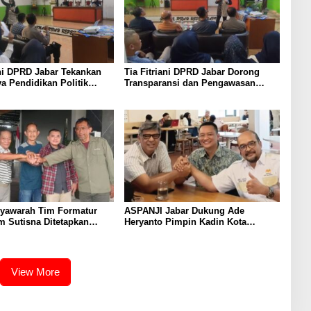
ani DPRD Jabar Tekankan
Tia Fitriani DPRD Jabar Dorong
a Pendidikan Politik
Transparansi dan Pengawasan
kuat Kader NasDem di
Program Pemprov Jabar hingga
n Bandung
Tingkat Desa
syawarah Tim Formatur
ASPANJI Jabar Dukung Ade
 Sutisna Ditetapkan
Heryanto Pimpin Kadin Kota
WP DPRD Jabar Periode
Bandung Periode 2026–2031
8
View More