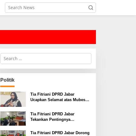
S
e
a
r
c
Politik
h
f
o
Tia Fitriani DPRD Jabar
r
Ucapkan Selamat atas Mubes
:
IWP dan Terpilihnya Adem
Sutisna sebagai Ketua IWP
Tia Fitriani DPRD Jabar
Jabar
Tekankan Pentingnya
Pendidikan Politik untuk
Perkuat Kader NasDem di
Tia Fitriani DPRD Jabar Dorong
Kabupaten Bandung