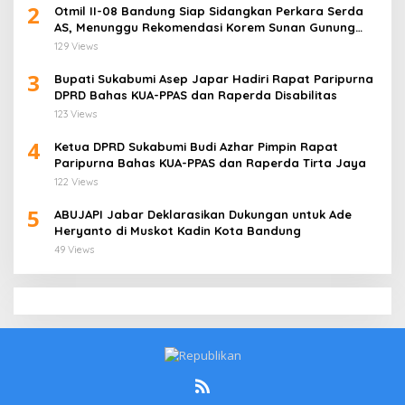
2
Otmil II-08 Bandung Siap Sidangkan Perkara Serda
AS, Menunggu Rekomendasi Korem Sunan Gunung
Jati Cirebon
129 Views
3
Bupati Sukabumi Asep Japar Hadiri Rapat Paripurna
DPRD Bahas KUA-PPAS dan Raperda Disabilitas
123 Views
4
Ketua DPRD Sukabumi Budi Azhar Pimpin Rapat
Paripurna Bahas KUA-PPAS dan Raperda Tirta Jaya
122 Views
5
ABUJAPI Jabar Deklarasikan Dukungan untuk Ade
Heryanto di Muskot Kadin Kota Bandung
49 Views