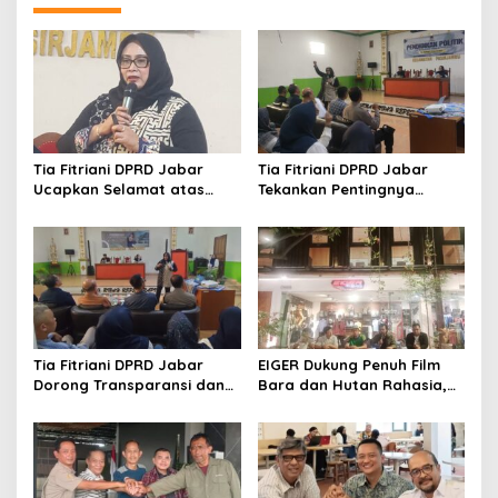
Jabar
Tia Fitriani DPRD Jabar
Tia Fitriani DPRD Jabar
Ucapkan Selamat atas
Tekankan Pentingnya
Mubes IWP dan Terpilihnya
Pendidikan Politik untuk
Adem Sutisna sebagai
Perkuat Kader NasDem di
Ketua IWP Jabar
Kabupaten Bandung
Tia Fitriani DPRD Jabar
EIGER Dukung Penuh Film
Dorong Transparansi dan
Bara dan Hutan Rahasia,
Pengawasan Program
Wali Kota Bandung Ajak
Pemprov Jabar hingga
Pelajar Menonton
Tingkat Desa