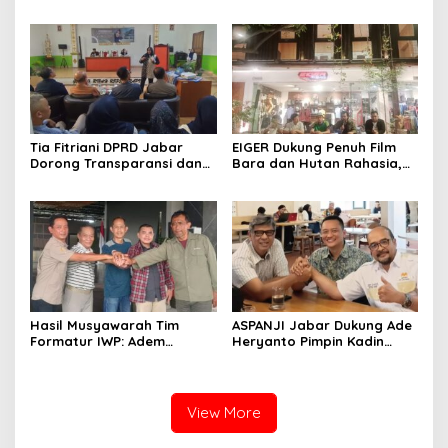
Mubes IWP dan Terpilihnya
Pendidikan Politik untuk
Adem Sutisna sebagai
Perkuat Kader NasDem di
Ketua IWP Jabar
Kabupaten Bandung
Tia Fitriani DPRD Jabar
EIGER Dukung Penuh Film
Dorong Transparansi dan
Bara dan Hutan Rahasia,
Pengawasan Program
Wali Kota Bandung Ajak
Pemprov Jabar hingga
Pelajar Menonton
Tingkat Desa
Hasil Musyawarah Tim
ASPANJI Jabar Dukung Ade
Formatur IWP: Adem
Heryanto Pimpin Kadin
Sutisna Ditetapkan Pimpin
Kota Bandung Periode
IWP DPRD Jabar Periode
2026–2031
2026–2028
View More