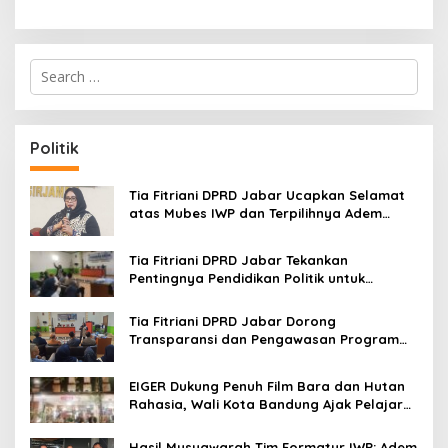
S
e
a
r
c
Politik
h
f
o
Tia Fitriani DPRD Jabar Ucapkan Selamat
r
atas Mubes IWP dan Terpilihnya Adem
:
Sutisna sebagai Ketua IWP Jabar
Tia Fitriani DPRD Jabar Tekankan
Pentingnya Pendidikan Politik untuk
Perkuat Kader NasDem di Kabupaten
Bandung
Tia Fitriani DPRD Jabar Dorong
Transparansi dan Pengawasan Program
Pemprov Jabar hingga Tingkat Desa
EIGER Dukung Penuh Film Bara dan Hutan
Rahasia, Wali Kota Bandung Ajak Pelajar
Menonton
Hasil Musyawarah Tim Formatur IWP: Adem