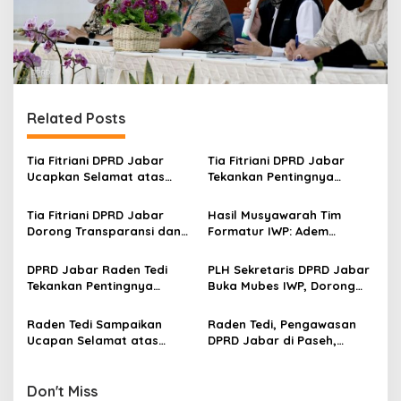
Related Posts
Tia Fitriani DPRD Jabar
Tia Fitriani DPRD Jabar
Ucapkan Selamat atas
Tekankan Pentingnya
Mubes IWP dan Terpilihnya
Pendidikan Politik untuk
Adem Sutisna sebagai
Perkuat Kader NasDem di
Tia Fitriani DPRD Jabar
Hasil Musyawarah Tim
Ketua IWP Jabar
Kabupaten Bandung
Dorong Transparansi dan
Formatur IWP: Adem
Pengawasan Program
Sutisna Ditetapkan Pimpin
Pemprov Jabar hingga
IWP DPRD Jabar Periode
DPRD Jabar Raden Tedi
PLH Sekretaris DPRD Jabar
Tingkat Desa
2026–2028
Tekankan Pentingnya
Buka Mubes IWP, Dorong
Perencanaan dan
Wartawan Parlemen
Pengendalian
Perkuat Jurnalisme
Raden Tedi Sampaikan
Raden Tedi, Pengawasan
Pembangunan yang Tepat
Berbasis Fakta
Ucapan Selamat atas
DPRD Jabar di Paseh,
Sasaran
Terselenggaranya
Warga Keluhkan Jalan
Musyawarah Besar Ikatan
Rusak hingga KIS Dicoret
Wartawan Parlemen DPRD
Don't Miss