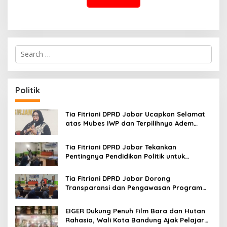
S
e
a
r
c
Politik
h
f
o
Tia Fitriani DPRD Jabar Ucapkan Selamat
r
atas Mubes IWP dan Terpilihnya Adem
:
Sutisna sebagai Ketua IWP Jabar
Tia Fitriani DPRD Jabar Tekankan
Pentingnya Pendidikan Politik untuk
Perkuat Kader NasDem di Kabupaten
Bandung
Tia Fitriani DPRD Jabar Dorong
Transparansi dan Pengawasan Program
Pemprov Jabar hingga Tingkat Desa
EIGER Dukung Penuh Film Bara dan Hutan
Rahasia, Wali Kota Bandung Ajak Pelajar