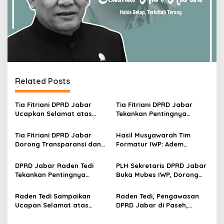
Related Posts
Tia Fitriani DPRD Jabar
Tia Fitriani DPRD Jabar
Ucapkan Selamat atas
Tekankan Pentingnya
Mubes IWP dan Terpilihnya
Pendidikan Politik untuk
Adem Sutisna sebagai
Perkuat Kader NasDem di
Tia Fitriani DPRD Jabar
Hasil Musyawarah Tim
Ketua IWP Jabar
Kabupaten Bandung
Dorong Transparansi dan
Formatur IWP: Adem
Pengawasan Program
Sutisna Ditetapkan Pimpin
Pemprov Jabar hingga
IWP DPRD Jabar Periode
DPRD Jabar Raden Tedi
PLH Sekretaris DPRD Jabar
Tingkat Desa
2026–2028
Tekankan Pentingnya
Buka Mubes IWP, Dorong
Perencanaan dan
Wartawan Parlemen
Pengendalian
Perkuat Jurnalisme
Raden Tedi Sampaikan
Raden Tedi, Pengawasan
Pembangunan yang Tepat
Berbasis Fakta
Ucapan Selamat atas
DPRD Jabar di Paseh,
Sasaran
Terselenggaranya
Warga Keluhkan Jalan
Musyawarah Besar Ikatan
Rusak hingga KIS Dicoret