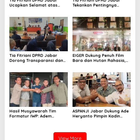
Ucapkan Selamat atas
Tekankan Pentingnya
Mubes IWP dan Terpilihnya
Pendidikan Politik untuk
Adem Sutisna sebagai
Perkuat Kader NasDem di
Ketua IWP Jabar
Kabupaten Bandung
Tia Fitriani DPRD Jabar
EIGER Dukung Penuh Film
Dorong Transparansi dan
Bara dan Hutan Rahasia,
Pengawasan Program
Wali Kota Bandung Ajak
Pemprov Jabar hingga
Pelajar Menonton
Tingkat Desa
Hasil Musyawarah Tim
ASPANJI Jabar Dukung Ade
Formatur IWP: Adem
Heryanto Pimpin Kadin
Sutisna Ditetapkan Pimpin
Kota Bandung Periode
IWP DPRD Jabar Periode
2026–2031
2026–2028
View More