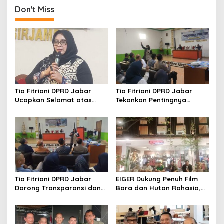
Wartawan Parlemen DPRD
Don't Miss
Jabar
Tia Fitriani DPRD Jabar
Tia Fitriani DPRD Jabar
Ucapkan Selamat atas
Tekankan Pentingnya
Mubes IWP dan Terpilihnya
Pendidikan Politik untuk
Adem Sutisna sebagai
Perkuat Kader NasDem di
Ketua IWP Jabar
Kabupaten Bandung
Tia Fitriani DPRD Jabar
EIGER Dukung Penuh Film
Dorong Transparansi dan
Bara dan Hutan Rahasia,
Pengawasan Program
Wali Kota Bandung Ajak
Pemprov Jabar hingga
Pelajar Menonton
Tingkat Desa