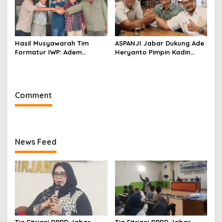
Hasil Musyawarah Tim
ASPANJI Jabar Dukung Ade
Formatur IWP: Adem
Heryanto Pimpin Kadin
Sutisna Ditetapkan Pimpin
Kota Bandung Periode
IWP DPRD Jabar Periode
2026–2031
2026–2028
Comment
News Feed
Tia Fitriani DPRD Jabar
Tia Fitriani DPRD Jabar