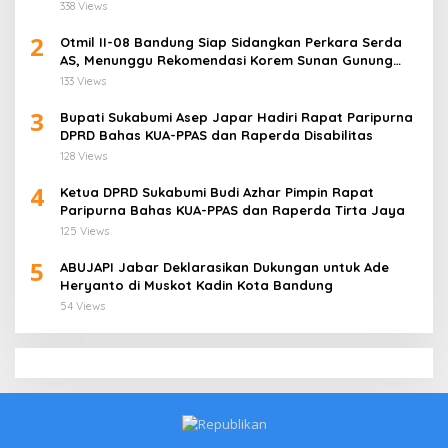
338 Views
2
Otmil II-08 Bandung Siap Sidangkan Perkara Serda
AS, Menunggu Rekomendasi Korem Sunan Gunung
Jati Cirebon
133 Views
3
Bupati Sukabumi Asep Japar Hadiri Rapat Paripurna
DPRD Bahas KUA-PPAS dan Raperda Disabilitas
128 Views
4
Ketua DPRD Sukabumi Budi Azhar Pimpin Rapat
Paripurna Bahas KUA-PPAS dan Raperda Tirta Jaya
125 Views
5
ABUJAPI Jabar Deklarasikan Dukungan untuk Ade
Heryanto di Muskot Kadin Kota Bandung
54 Views