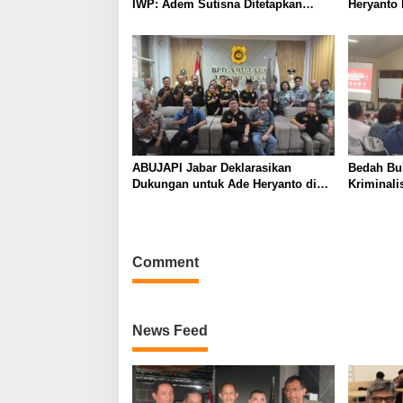
IWP: Adem Sutisna Ditetapkan
Heryanto 
Pimpin IWP DPRD Jabar Periode
Bandung 
2026–2028
ABUJAPI Jabar Deklarasikan
Bedah Buk
Dukungan untuk Ade Heryanto di
Kriminali
Muskot Kadin Kota Bandung
dalam Pe
Comment
News Feed