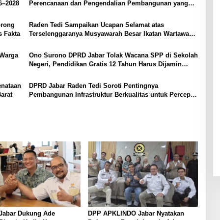
6–2028
Perencanaan dan Pengendalian Pembangunan yang
Tepat Sasaran
orong
Raden Tedi Sampaikan Ucapan Selamat atas
s Fakta
Terselenggaranya Musyawarah Besar Ikatan Wartawan
Parlemen DPRD Jabar
 Warga
Ono Surono DPRD Jabar Tolak Wacana SPP di Sekolah
Negeri, Pendidikan Gratis 12 Tahun Harus Dijamin
Negara
enataan
DPRD Jabar Raden Tedi Soroti Pentingnya
arat
Pembangunan Infrastruktur Berkualitas untuk Percepat
Pertumbuhan Daerah
Jabar Dukung Ade
DPP APKLINDO Jabar Nyatakan