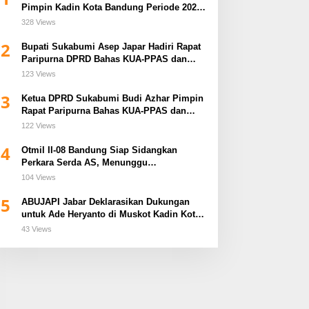
Pimpin Kadin Kota Bandung Periode 2026–
2031
328 Views
2
Bupati Sukabumi Asep Japar Hadiri Rapat
Paripurna DPRD Bahas KUA-PPAS dan
Raperda Disabilitas
123 Views
3
Ketua DPRD Sukabumi Budi Azhar Pimpin
Rapat Paripurna Bahas KUA-PPAS dan
Raperda Tirta Jaya
122 Views
4
Otmil II-08 Bandung Siap Sidangkan
Perkara Serda AS, Menunggu
Rekomendasi Korem Sunan Gunung Jati
104 Views
Cirebon
5
ABUJAPI Jabar Deklarasikan Dukungan
untuk Ade Heryanto di Muskot Kadin Kota
Bandung
43 Views