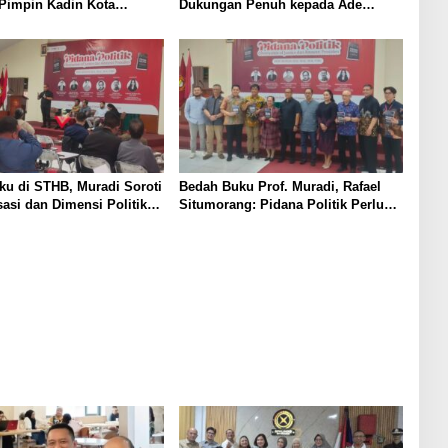
Pimpin Kadin Kota
Dukungan Penuh kepada Ade
Periode 2026–2031
Heryanto di Muskot Kadin Kota
Bandung
u di STHB, Muradi Soroti
Bedah Buku Prof. Muradi, Rafael
sasi dan Dimensi Politik
Situmorang: Pidana Politik Perlu
negakan Hukum
Dikaji Secara Objektif