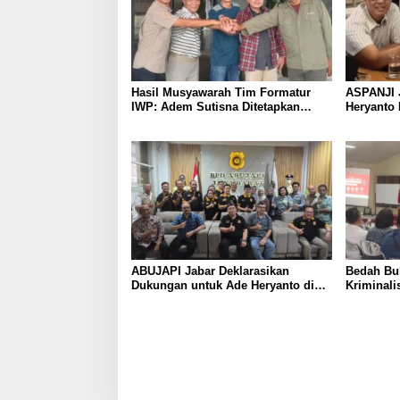
Hasil Musyawarah Tim Formatur
ASPANJI 
IWP: Adem Sutisna Ditetapkan
Heryanto 
Pimpin IWP DPRD Jabar Periode
Bandung 
2026–2028
ABUJAPI Jabar Deklarasikan
Bedah Buk
Dukungan untuk Ade Heryanto di
Kriminali
Muskot Kadin Kota Bandung
dalam Pe