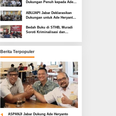
Dukungan Penuh kepada Ade
Heryanto di Muskot Kadin Kota
Bandung
ABUJAPI Jabar Deklarasikan
Dukungan untuk Ade Heryanto
di Muskot Kadin Kota Bandung
Bedah Buku di STHB, Muradi
Soroti Kriminalisasi dan
Dimensi Politik dalam
Penegakan Hukum
Berita Terpopuler
1
ASPANJI Jabar Dukung Ade Heryanto