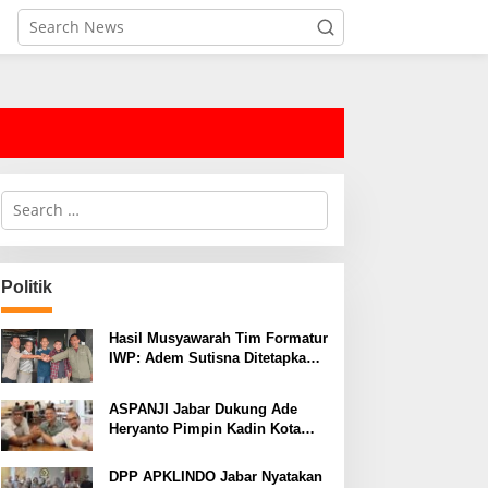
S
e
a
r
c
Politik
h
f
o
Hasil Musyawarah Tim Formatur
r
IWP: Adem Sutisna Ditetapkan
:
Pimpin IWP DPRD Jabar
Periode 2026–2028
ASPANJI Jabar Dukung Ade
Heryanto Pimpin Kadin Kota
Bandung Periode 2026–2031
DPP APKLINDO Jabar Nyatakan