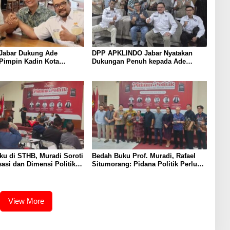
Jabar Dukung Ade
DPP APKLINDO Jabar Nyatakan
Pimpin Kadin Kota
Dukungan Penuh kepada Ade
Periode 2026–2031
Heryanto di Muskot Kadin Kota
Bandung
u di STHB, Muradi Soroti
Bedah Buku Prof. Muradi, Rafael
sasi dan Dimensi Politik
Situmorang: Pidana Politik Perlu
negakan Hukum
Dikaji Secara Objektif
View More