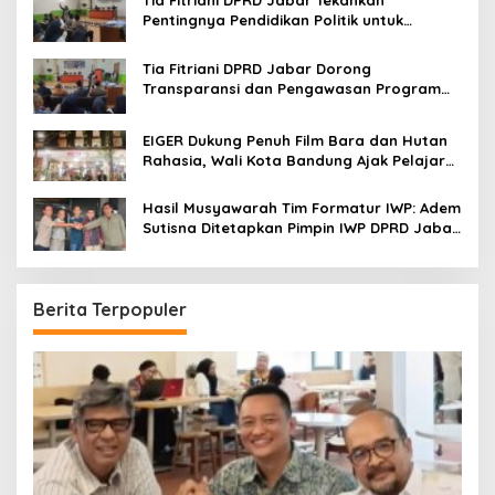
Tia Fitriani DPRD Jabar Tekankan
Pentingnya Pendidikan Politik untuk
Perkuat Kader NasDem di Kabupaten
Bandung
Tia Fitriani DPRD Jabar Dorong
Transparansi dan Pengawasan Program
Pemprov Jabar hingga Tingkat Desa
EIGER Dukung Penuh Film Bara dan Hutan
Rahasia, Wali Kota Bandung Ajak Pelajar
Menonton
Hasil Musyawarah Tim Formatur IWP: Adem
Sutisna Ditetapkan Pimpin IWP DPRD Jabar
Periode 2026–2028
Berita Terpopuler