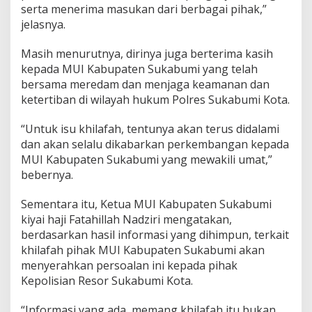
serta menerima masukan dari berbagai pihak,”
n
S
jelasnya.
u
k
Masih menurutnya, dirinya juga berterima kasih
a
kepada MUI Kabupaten Sukabumi yang telah
b
bersama meredam dan menjaga keamanan dan
u
m
ketertiban di wilayah hukum Polres Sukabumi Kota.
i
“Untuk isu khilafah, tentunya akan terus didalami
dan akan selalu dikabarkan perkembangan kepada
MUI Kabupaten Sukabumi yang mewakili umat,”
bebernya.
Sementara itu, Ketua MUI Kabupaten Sukabumi
kiyai haji Fatahillah Nadziri mengatakan,
berdasarkan hasil informasi yang dihimpun, terkait
khilafah pihak MUI Kabupaten Sukabumi akan
menyerahkan persoalan ini kepada pihak
Kepolisian Resor Sukabumi Kota.
“Informasi yang ada, memang khilafah itu bukan