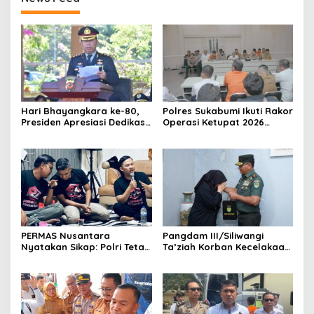
Hari Bhayangkara ke-80,
Polres Sukabumi Ikuti Rakor
Presiden Apresiasi Dedikasi
Operasi Ketupat 2026
Polri
Bersama sejumlah
Organisasi Perangkat
Daerah
PERMAS Nusantara
Pangdam III/Siliwangi
Nyatakan Sikap: Polri Tetap
Ta’ziah Korban Kecelakaan
di Bawah Presiden Demi
Beruntun TNI–Polri di
Independensi dan
Cisarua
Efektivitas