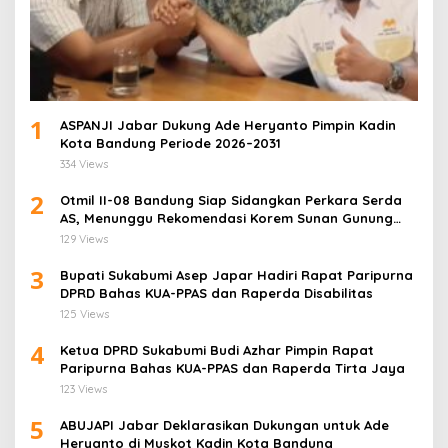
1
ASPANJI Jabar Dukung Ade Heryanto Pimpin Kadin
Kota Bandung Periode 2026–2031
334 Views
2
Otmil II-08 Bandung Siap Sidangkan Perkara Serda
AS, Menunggu Rekomendasi Korem Sunan Gunung
Jati Cirebon
129 Views
3
Bupati Sukabumi Asep Japar Hadiri Rapat Paripurna
DPRD Bahas KUA-PPAS dan Raperda Disabilitas
125 Views
4
Ketua DPRD Sukabumi Budi Azhar Pimpin Rapat
Paripurna Bahas KUA-PPAS dan Raperda Tirta Jaya
123 Views
5
ABUJAPI Jabar Deklarasikan Dukungan untuk Ade
Heryanto di Muskot Kadin Kota Bandung