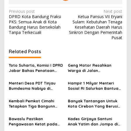
P
Previous post
Next post
DPRD Kota Bandung Fraksi
Ketua Pansus VII Eryani
o
PKS: Semua Anak di Kota
Sulam: Kebutuhan Tenaga
s
Bandung Harus Bersekolah
Kesehatan Daerah Harus
Tanpa Terkecuali
Sinkron Dengan Pemerintah
t
Pusat
n
Related Posts
a
v
Toto Suharto, Komisi I DPRD
Geng Motor Resahkan
i
Jabar Bahas Penataan
Warga di Jalan
g
Batas Wilayah di Cimahi,
Bojonggenteng, Sukabumi
Sukabumi, dan Banjar
Menteri Desa PDT Tinjau
Hampir 1 Milyar Menteri
a
Bumdesma Nabiya di
Sosial RI Salurkan Bantuan
t
Nagrak, Sukabumi
Sosial dan Tinjau Posko
Bencana Longsor di
i
Kembali Pemkot Cimahi
Banyak Tantangan Untuk
Simpenan, Sukabumi
Tetapkan Tiga Bangunn
Kota Cirebon Yang Berusia
o
Cagar Budaya Kota
497 Tahun
n
Bawaslu Pastikan
Kades Girijaya Santuni
Pengawasan Ketat pada
Anak Yatim dan Jompo di
Persyaratan Administrasi
Gelaran Seren Taun ke-197