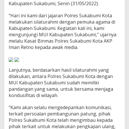
Kabupaten Sukabumi, Senin (31/05/2022).
m
i
K
“Hari ini kami dari jajaran Polres Sukabumi Kota
o
melakukan silaturahmi dengan pemuka agama di
t
Kabupaten Sukabumi. Kegiatan kali ini, kami
a
mengunjungi MUI Kabupaten Sukabumi,” ujarnya
S
a
melalu Kasat Binmas Polres Sukabumi Kota AKP
m
Iman Retno kepada awak media.
b
a
n
g
Lanjutnya, berdasarkan hasil silaturahmi yang
i
M
dilakukan, antara Polres Sukabumi Kota dengan
U
MUI Kabupaten Sukabumi sudah memiliki
I
pandangan yang sama, untuk bersama menjaga
K
kondusifitas di wilayah.
a
b
u
“Kami akan selalu mengedepankan komunikasi,
p
terkait persoalan pembangunan patung, pihak
a
Polres Sukabumi Kota telah mengimbau kepada
t
pihak terkait untuk melakukan pengkajian ulang,
e