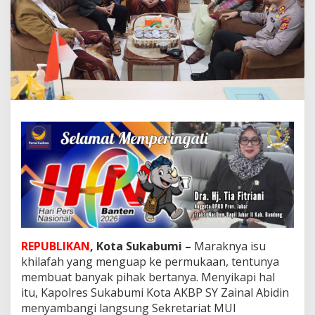
s
u
K
h
i
l
a
f
a
h
,
K
a
p
o
l
r
e
s
REPUBLIKAN
, Kota Sukabumi –
Maraknya isu
S
u
khilafah yang menguap ke permukaan, tentunya
k
membuat banyak pihak bertanya. Menyikapi hal
a
itu, Kapolres Sukabumi Kota AKBP SY Zainal Abidin
b
menyambangi langsung Sekretariat MUI
u