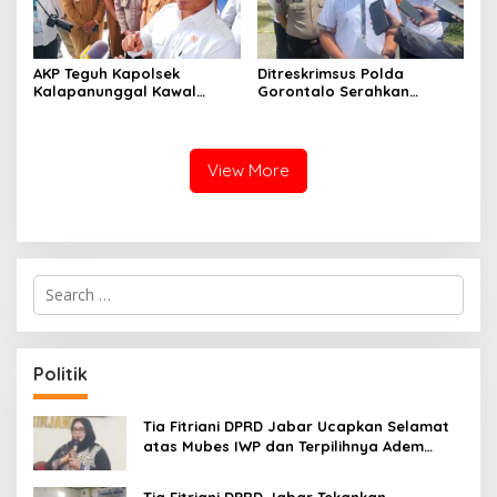
AKP Teguh Kapolsek
Ditreskrimsus Polda
Kalapanunggal Kawal
Gorontalo Serahkan
Lancarnya Kunjungan
Tersangka Korupsi Jalan
Menteri BKKBN di
Nani Wartabone ke Kejati
Kabandungan Sukabumi
View More
S
e
a
r
c
Politik
h
f
o
Tia Fitriani DPRD Jabar Ucapkan Selamat
r
atas Mubes IWP dan Terpilihnya Adem
:
Sutisna sebagai Ketua IWP Jabar