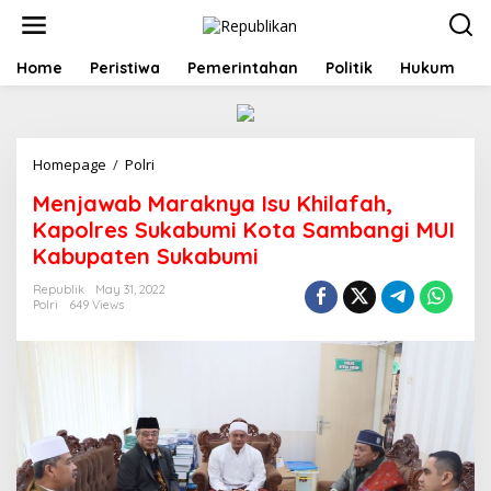
S
k
i
p
Home
Peristiwa
Pemerintahan
Politik
Hukum
t
o
c
o
Homepage
/
Polri
M
n
e
t
Menjawab Maraknya Isu Khilafah,
n
e
j
n
Kapolres Sukabumi Kota Sambangi MUI
a
t
Kabupaten Sukabumi
w
a
Republik
May 31, 2022
b
Polri
649 Views
M
a
r
a
k
n
y
a
I