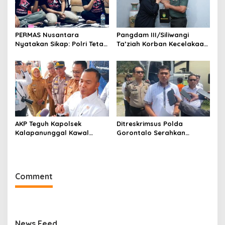
PERMAS Nusantara
Pangdam III/Siliwangi
Nyatakan Sikap: Polri Tetap
Ta’ziah Korban Kecelakaan
di Bawah Presiden Demi
Beruntun TNI–Polri di
Independensi dan
Cisarua
Efektivitas
AKP Teguh Kapolsek
Ditreskrimsus Polda
Kalapanunggal Kawal
Gorontalo Serahkan
Lancarnya Kunjungan
Tersangka Korupsi Jalan
Menteri BKKBN di
Nani Wartabone ke Kejati
Kabandungan Sukabumi
Comment
News Feed