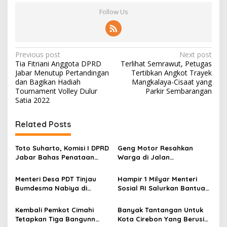
Follow Us
P
Previous post
Next post
Tia Fitriani Anggota DPRD
Terlihat Semrawut, Petugas
o
Jabar Menutup Pertandingan
Tertibkan Angkot Trayek
s
dan Bagikan Hadiah
Mangkalaya-Cisaat yang
Tournament Volley Dulur
Parkir Sembarangan
t
Satia 2022
n
Related Posts
a
v
Toto Suharto, Komisi I DPRD
Geng Motor Resahkan
i
Jabar Bahas Penataan
Warga di Jalan
g
Batas Wilayah di Cimahi,
Bojonggenteng, Sukabumi
Sukabumi, dan Banjar
Menteri Desa PDT Tinjau
Hampir 1 Milyar Menteri
a
Bumdesma Nabiya di
Sosial RI Salurkan Bantuan
t
Nagrak, Sukabumi
Sosial dan Tinjau Posko
Bencana Longsor di
i
Kembali Pemkot Cimahi
Banyak Tantangan Untuk
Simpenan, Sukabumi
Tetapkan Tiga Bangunn
Kota Cirebon Yang Berusia