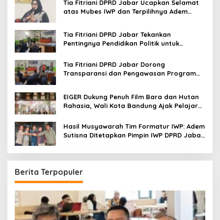
o
Tia Fitriani DPRD Jabar Ucapkan Selamat
r
atas Mubes IWP dan Terpilihnya Adem
:
Sutisna sebagai Ketua IWP Jabar
Tia Fitriani DPRD Jabar Tekankan
Pentingnya Pendidikan Politik untuk
Perkuat Kader NasDem di Kabupaten
Bandung
Tia Fitriani DPRD Jabar Dorong
Transparansi dan Pengawasan Program
Pemprov Jabar hingga Tingkat Desa
EIGER Dukung Penuh Film Bara dan Hutan
Rahasia, Wali Kota Bandung Ajak Pelajar
Menonton
Hasil Musyawarah Tim Formatur IWP: Adem
Sutisna Ditetapkan Pimpin IWP DPRD Jabar
Periode 2026–2028
Berita Terpopuler