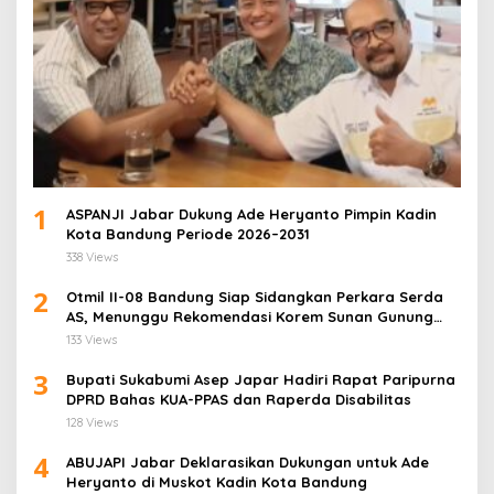
1
ASPANJI Jabar Dukung Ade Heryanto Pimpin Kadin
Kota Bandung Periode 2026–2031
338 Views
2
Otmil II-08 Bandung Siap Sidangkan Perkara Serda
AS, Menunggu Rekomendasi Korem Sunan Gunung
Jati Cirebon
133 Views
3
Bupati Sukabumi Asep Japar Hadiri Rapat Paripurna
DPRD Bahas KUA-PPAS dan Raperda Disabilitas
128 Views
4
ABUJAPI Jabar Deklarasikan Dukungan untuk Ade
Heryanto di Muskot Kadin Kota Bandung