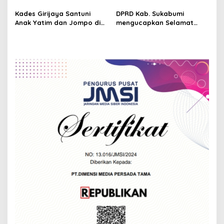
o
Cagar Budaya Kota
497 Tahun
n
Kades Girijaya Santuni
DPRD Kab. Sukabumi
Anak Yatim dan Jompo di
mengucapkan Selamat
Gelaran Seren Taun ke-197
Hari Bhayangkara ke-78