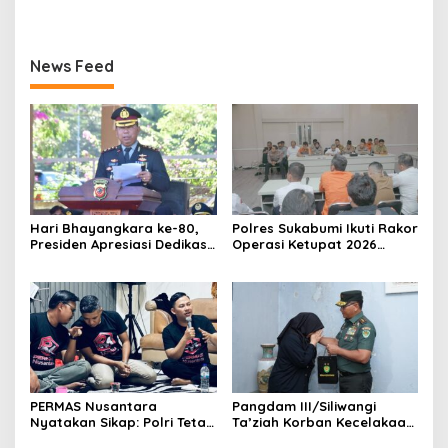
News Feed
Hari Bhayangkara ke-80,
Polres Sukabumi Ikuti Rakor
Presiden Apresiasi Dedikasi
Operasi Ketupat 2026
Polri
Bersama sejumlah
Organisasi Perangkat
Daerah
PERMAS Nusantara
Pangdam III/Siliwangi
Nyatakan Sikap: Polri Tetap
Ta’ziah Korban Kecelakaan
di Bawah Presiden Demi
Beruntun TNI–Polri di