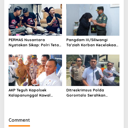
Organisasi Perangkat
Daerah
PERMAS Nusantara
Pangdam III/Siliwangi
Nyatakan Sikap: Polri Tetap
Ta’ziah Korban Kecelakaan
di Bawah Presiden Demi
Beruntun TNI–Polri di
Independensi dan
Cisarua
Efektivitas
AKP Teguh Kapolsek
Ditreskrimsus Polda
Kalapanunggal Kawal
Gorontalo Serahkan
Lancarnya Kunjungan
Tersangka Korupsi Jalan
Menteri BKKBN di
Nani Wartabone ke Kejati
Kabandungan Sukabumi
Comment