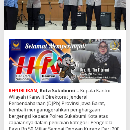
a
M
e
n
y
a
b
e
t
3
P
e
n
g
h
a
r
REPUBLIKAN
, Kota Sukabumi –
Kepala Kantor
g
Wilayah (Kanwil) Direktorat Jenderal
a
a
Perbendaharaan (DJPb) Provinsi Jawa Barat,
n
kembali menganugerahkan penghargaan
B
bergengsi kepada Polres Sukabumi Kota atas
e
capaiannya dalam penilaian kategori: Pengelola
r
g
Pagu Rp 50 Miliar Sampai Dengan Kurang Dari 200