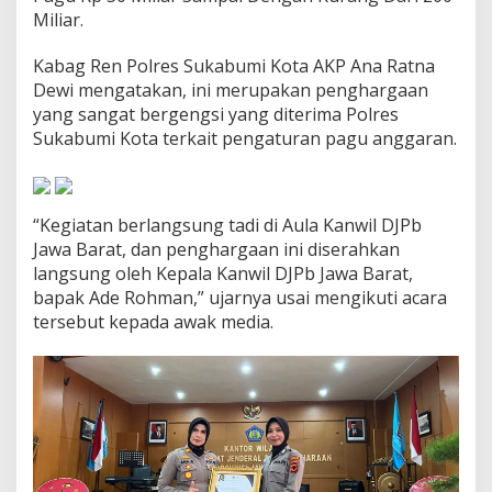
e
Miliar.
n
g
Kabag Ren Polres Sukabumi Kota AKP Ana Ratna
s
Dewi mengatakan, ini merupakan penghargaan
i
S
yang sangat bergengsi yang diterima Polres
e
Sukabumi Kota terkait pengaturan pagu anggaran.
k
a
l
i
“Kegiatan berlangsung tadi di Aula Kanwil DJPb
g
Jawa Barat, dan penghargaan ini diserahkan
u
s
langsung oleh Kepala Kanwil DJPb Jawa Barat,
bapak Ade Rohman,” ujarnya usai mengikuti acara
tersebut kepada awak media.