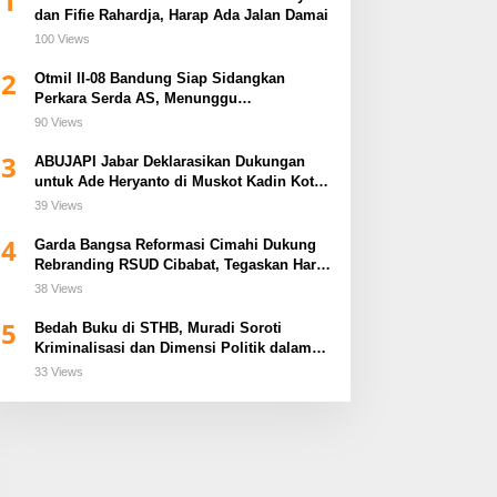
1
dan Fifie Rahardja, Harap Ada Jalan Damai
100 Views
2
Otmil II-08 Bandung Siap Sidangkan
Perkara Serda AS, Menunggu
Rekomendasi Korem Sunan Gunung Jati
90 Views
Cirebon
3
ABUJAPI Jabar Deklarasikan Dukungan
untuk Ade Heryanto di Muskot Kadin Kota
Bandung
39 Views
4
Garda Bangsa Reformasi Cimahi Dukung
Rebranding RSUD Cibabat, Tegaskan Harus
Diikuti Reformasi Pelayanan
38 Views
5
Bedah Buku di STHB, Muradi Soroti
Kriminalisasi dan Dimensi Politik dalam
Penegakan Hukum
33 Views