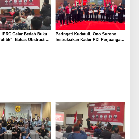
 IPRC Gelar Bedah Buku
Peringati Kudatuli, Ono Surono
olitik”, Bahas Obstruction
Instruksikan Kader PDI Perjuangan
e hingga Amnesti Presiden
Kawal Aspirasi Rakyat