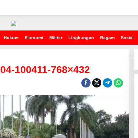
Hukum
Ekonomi
Militer
Lingkungan
Ragam
Sosial
04-100411-768×432