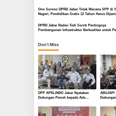
Parlemen DPRD Jabar
Ono Surono DPRD Jabar Tolak Wacana SPP di 
Negeri, Pendidikan Gratis 12 Tahun Harus Dijam
Negara
DPRD Jabar Raden Tedi Soroti Pentingnya
Pembangunan Infrastruktur Berkualitas untuk Pe
Pertumbuhan Daerah
Don't Miss
DPP APKLINDO Jabar Nyatakan
ABUJAPI 
Dukungan Penuh kepada Ade
Dukungan
Heryanto di Muskot Kadin Kota
Muskot K
Bandung