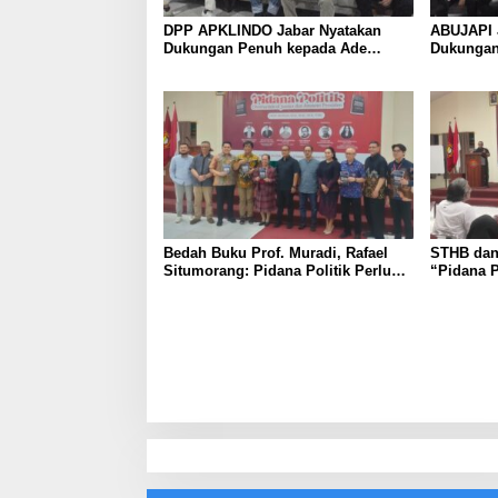
DPP APKLINDO Jabar Nyatakan
ABUJAPI 
Dukungan Penuh kepada Ade
Dukungan
Heryanto di Muskot Kadin Kota
Muskot K
Bandung
Bedah Buku Prof. Muradi, Rafael
STHB dan
Situmorang: Pidana Politik Perlu
“Pidana P
Dikaji Secara Objektif
of Justic