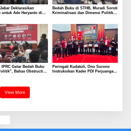
Jabar Deklarasikan
Bedah Buku di STHB, Muradi Soroti
 untuk Ade Heryanto di
Kriminalisasi dan Dimensi Politik
adin Kota Bandung
dalam Penegakan Hukum
 IPRC Gelar Bedah Buku
Peringati Kudatuli, Ono Surono
olitik”, Bahas Obstruction
Instruksikan Kader PDI Perjuangan
e hingga Amnesti Presiden
Kawal Aspirasi Rakyat
View More