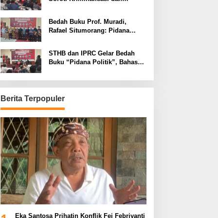
Dimensi Politik dalam
Penegakan Hukum
Bedah Buku Prof. Muradi,
Rafael Situmorang: Pidana
Politik Perlu Dikaji Secara
Objektif
STHB dan IPRC Gelar Bedah
Buku “Pidana Politik”, Bahas
Obstruction of Justice hingga
Amnesti Presiden
Berita Terpopuler
Eka Santosa Prihatin Konflik Fei Febriyanti