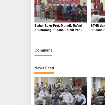
Bedah Buku Prof. Muradi, Rafael
STHB dan
Situmorang: Pidana Politik Perlu
“Pidana P
Dikaji Secara Objektif
of Justic
Comment
News Feed