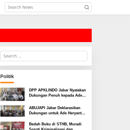
S
e
a
r
c
Politik
h
f
o
DPP APKLINDO Jabar Nyatakan
r
Dukungan Penuh kepada Ade
:
Heryanto di Muskot Kadin Kota
Bandung
ABUJAPI Jabar Deklarasikan
Dukungan untuk Ade Heryanto
di Muskot Kadin Kota Bandung
Bedah Buku di STHB, Muradi
Soroti Kriminalisasi dan