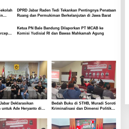
Sekolah
DPRD Jabar Raden Tedi Tekankan Pentingnya Penataan
in
Ruang dan Permukiman Berkelanjutan di Jawa Barat
Ketua PN Bale Bandung Dilaporkan PT MCAB ke
rcepat
Komisi Yudisial RI dan Bawas Mahkamah Agung
Jabar Deklarasikan
Bedah Buku di STHB, Muradi Soroti
 untuk Ade Heryanto di
Kriminalisasi dan Dimensi Politik
adin Kota Bandung
dalam Penegakan Hukum