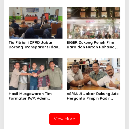
Mubes IWP dan Terpilihnya
Pendidikan Politik untuk
Adem Sutisna sebagai
Perkuat Kader NasDem di
Ketua IWP Jabar
Kabupaten Bandung
Tia Fitriani DPRD Jabar
EIGER Dukung Penuh Film
Dorong Transparansi dan
Bara dan Hutan Rahasia,
Pengawasan Program
Wali Kota Bandung Ajak
Pemprov Jabar hingga
Pelajar Menonton
Tingkat Desa
Hasil Musyawarah Tim
ASPANJI Jabar Dukung Ade
Formatur IWP: Adem
Heryanto Pimpin Kadin
Sutisna Ditetapkan Pimpin
Kota Bandung Periode
IWP DPRD Jabar Periode
2026–2031
2026–2028
View More