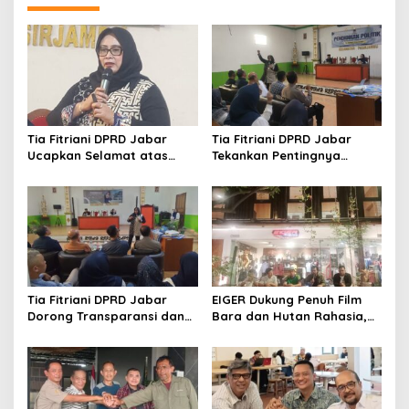
Jabar
Tia Fitriani DPRD Jabar
Tia Fitriani DPRD Jabar
Ucapkan Selamat atas
Tekankan Pentingnya
Mubes IWP dan Terpilihnya
Pendidikan Politik untuk
Adem Sutisna sebagai
Perkuat Kader NasDem di
Ketua IWP Jabar
Kabupaten Bandung
Tia Fitriani DPRD Jabar
EIGER Dukung Penuh Film
Dorong Transparansi dan
Bara dan Hutan Rahasia,
Pengawasan Program
Wali Kota Bandung Ajak
Pemprov Jabar hingga
Pelajar Menonton
Tingkat Desa