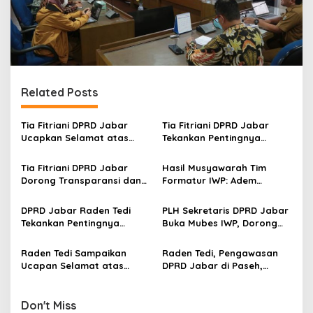
Related Posts
Tia Fitriani DPRD Jabar
Tia Fitriani DPRD Jabar
Ucapkan Selamat atas
Tekankan Pentingnya
Mubes IWP dan Terpilihnya
Pendidikan Politik untuk
Adem Sutisna sebagai
Perkuat Kader NasDem di
Tia Fitriani DPRD Jabar
Hasil Musyawarah Tim
Ketua IWP Jabar
Kabupaten Bandung
Dorong Transparansi dan
Formatur IWP: Adem
Pengawasan Program
Sutisna Ditetapkan Pimpin
Pemprov Jabar hingga
IWP DPRD Jabar Periode
DPRD Jabar Raden Tedi
PLH Sekretaris DPRD Jabar
Tingkat Desa
2026–2028
Tekankan Pentingnya
Buka Mubes IWP, Dorong
Perencanaan dan
Wartawan Parlemen
Pengendalian
Perkuat Jurnalisme
Raden Tedi Sampaikan
Raden Tedi, Pengawasan
Pembangunan yang Tepat
Berbasis Fakta
Ucapan Selamat atas
DPRD Jabar di Paseh,
Sasaran
Terselenggaranya
Warga Keluhkan Jalan
Musyawarah Besar Ikatan
Rusak hingga KIS Dicoret
Wartawan Parlemen DPRD
Don't Miss