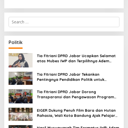
S
e
a
r
c
Politik
h
f
o
Tia Fitriani DPRD Jabar Ucapkan Selamat
r
atas Mubes IWP dan Terpilihnya Adem
:
Sutisna sebagai Ketua IWP Jabar
Tia Fitriani DPRD Jabar Tekankan
Pentingnya Pendidikan Politik untuk
Perkuat Kader NasDem di Kabupaten
Bandung
Tia Fitriani DPRD Jabar Dorong
Transparansi dan Pengawasan Program
Pemprov Jabar hingga Tingkat Desa
EIGER Dukung Penuh Film Bara dan Hutan
Rahasia, Wali Kota Bandung Ajak Pelajar
Menonton
Hasil Musyawarah Tim Formatur IWP: Adem