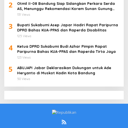
2
Otmil II-08 Bandung Siap Sidangkan Perkara Serda
AS, Menunggu Rekomendasi Korem Sunan Gunung
Jati Cirebon
131 Views
3
Bupati Sukabumi Asep Japar Hadiri Rapat Paripurna
DPRD Bahas KUA-PPAS dan Raperda Disabilitas
125 Views
4
Ketua DPRD Sukabumi Budi Azhar Pimpin Rapat
Paripurna Bahas KUA-PPAS dan Raperda Tirta Jaya
123 Views
5
ABUJAPI Jabar Deklarasikan Dukungan untuk Ade
Heryanto di Muskot Kadin Kota Bandung
50 Views