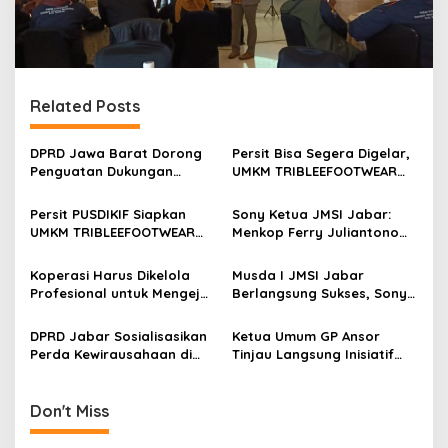
Related Posts
DPRD Jawa Barat Dorong
Persit Bisa Segera Digelar,
Penguatan Dukungan
UMKM TRIBLEEFOOTWEAR
Anggaran PORPROV XV
Perkuat Strategi Penjualan
2026 Demi Sukses Prestasi,
Persit PUSDIKIF Siapkan
Sony Ketua JMSI Jabar:
Ekonomi, dan Administrasi
UMKM TRIBLEEFOOTWEAR
Menkop Ferry Juliantono
Tampil Maksimal di Bazar
Raih Golden Leader Award
PERSIT BISA
JMSI di HPN 2026
Koperasi Harus Dikelola
Musda I JMSI Jabar
Profesional untuk Mengejar
Berlangsung Sukses, Sony
Kemanfaatan Ekonomi
Fitrah Ferizal Terpilih
sebagai Ketua Periode
DPRD Jabar Sosialisasikan
Ketua Umum GP Ansor
2026–2030
Perda Kewirausahaan di
Tinjau Langsung Inisiatif
Cibeureum, Toto Suharto
Ekonomi BUMA di
Tekankan Penguatan UMKM
Kabupaten Bandung
Don't Miss