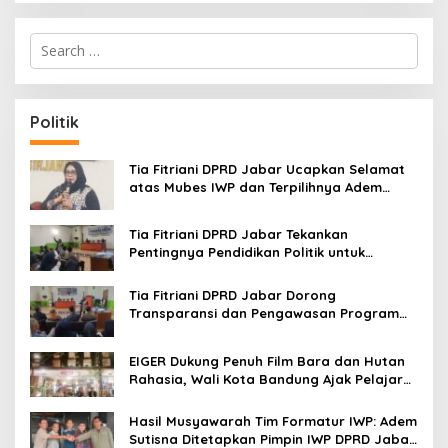
S
e
a
r
c
Politik
h
f
o
Tia Fitriani DPRD Jabar Ucapkan Selamat
r
atas Mubes IWP dan Terpilihnya Adem
:
Sutisna sebagai Ketua IWP Jabar
Tia Fitriani DPRD Jabar Tekankan
Pentingnya Pendidikan Politik untuk
Perkuat Kader NasDem di Kabupaten
Bandung
Tia Fitriani DPRD Jabar Dorong
Transparansi dan Pengawasan Program
Pemprov Jabar hingga Tingkat Desa
EIGER Dukung Penuh Film Bara dan Hutan
Rahasia, Wali Kota Bandung Ajak Pelajar
Menonton
Hasil Musyawarah Tim Formatur IWP: Adem
Sutisna Ditetapkan Pimpin IWP DPRD Jabar