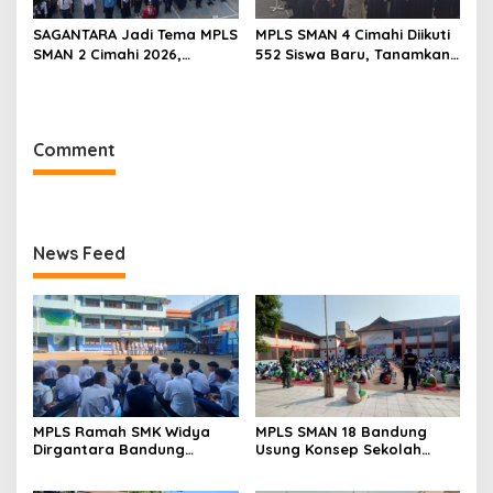
SAGANTARA Jadi Tema MPLS
MPLS SMAN 4 Cimahi Diikuti
SMAN 2 Cimahi 2026,
552 Siswa Baru, Tanamkan
Sekolah Libatkan TNI, Polri
Karakter Panca Waluya
dan BNN
dan Cegah Perundungan
Comment
News Feed
MPLS Ramah SMK Widya
MPLS SMAN 18 Bandung
Dirgantara Bandung
Usung Konsep Sekolah
Tekankan Disiplin, Karakter,
Ramah, Diikuti 506 Siswa
dan Budaya Kerja Industri
Baru