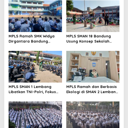
MPLS Ramah SMK Widya
MPLS SMAN 18 Bandung
Dirgantara Bandung
Usung Konsep Sekolah
Tekankan Disiplin, Karakter,
Ramah, Diikuti 506 Siswa
dan Budaya Kerja Industri
Baru
MPLS SMAN 1 Lembang
MPLS Ramah dan Berbasis
Libatkan TNI-Polri, Fokus
Ekologi di SMAN 2 Lembang
Bentuk Karakter dan
Disambut Antusias 420
Wawasan Kebangsaan
Siswa Baru