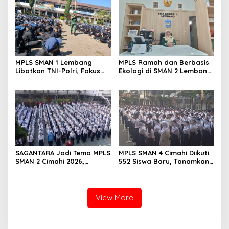
MPLS SMAN 1 Lembang
MPLS Ramah dan Berbasis
Libatkan TNI-Polri, Fokus
Ekologi di SMAN 2 Lembang
Bentuk Karakter dan
Disambut Antusias 420
Wawasan Kebangsaan
Siswa Baru
SAGANTARA Jadi Tema MPLS
MPLS SMAN 4 Cimahi Diikuti
SMAN 2 Cimahi 2026,
552 Siswa Baru, Tanamkan
Sekolah Libatkan TNI, Polri
Karakter Panca Waluya
dan BNN
dan Cegah Perundungan
View More