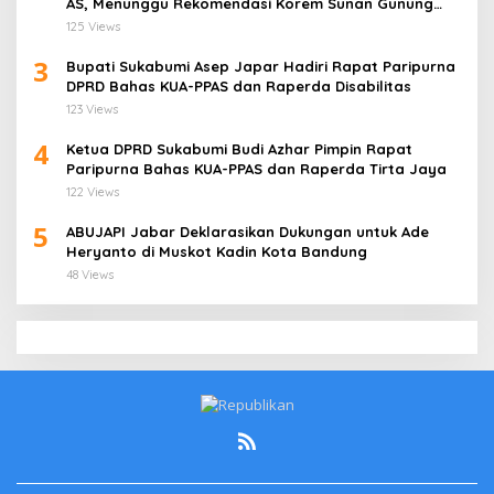
AS, Menunggu Rekomendasi Korem Sunan Gunung
Jati Cirebon
125 Views
3
Bupati Sukabumi Asep Japar Hadiri Rapat Paripurna
DPRD Bahas KUA-PPAS dan Raperda Disabilitas
123 Views
4
Ketua DPRD Sukabumi Budi Azhar Pimpin Rapat
Paripurna Bahas KUA-PPAS dan Raperda Tirta Jaya
122 Views
5
ABUJAPI Jabar Deklarasikan Dukungan untuk Ade
Heryanto di Muskot Kadin Kota Bandung
48 Views