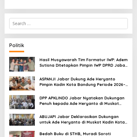
S
e
a
r
c
Politik
h
f
o
Hasil Musyawarah Tim Formatur IWP: Adem
r
Sutisna Ditetapkan Pimpin IWP DPRD Jabar
:
Periode 2026–2028
ASPANJI Jabar Dukung Ade Heryanto
Pimpin Kadin Kota Bandung Periode 2026–
2031
DPP APKLINDO Jabar Nyatakan Dukungan
Penuh kepada Ade Heryanto di Muskot
Kadin Kota Bandung
ABUJAPI Jabar Deklarasikan Dukungan
untuk Ade Heryanto di Muskot Kadin Kota
Bandung
Bedah Buku di STHB, Muradi Soroti