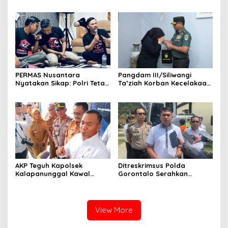
Polri
Bersama sejumlah
Organisasi Perangkat
Daerah
PERMAS Nusantara
Pangdam III/Siliwangi
Nyatakan Sikap: Polri Tetap
Ta’ziah Korban Kecelakaan
di Bawah Presiden Demi
Beruntun TNI–Polri di
Independensi dan
Cisarua
Efektivitas
AKP Teguh Kapolsek
Ditreskrimsus Polda
Kalapanunggal Kawal
Gorontalo Serahkan
Lancarnya Kunjungan
Tersangka Korupsi Jalan
Menteri BKKBN di
Nani Wartabone ke Kejati
Kabandungan Sukabumi
View More