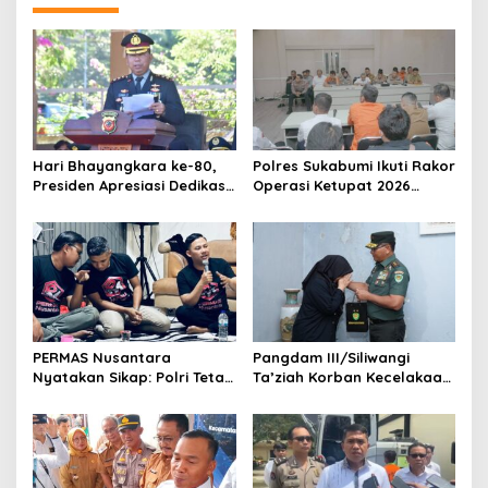
Hari Bhayangkara ke-80,
Polres Sukabumi Ikuti Rakor
Presiden Apresiasi Dedikasi
Operasi Ketupat 2026
Polri
Bersama sejumlah
Organisasi Perangkat
Daerah
PERMAS Nusantara
Pangdam III/Siliwangi
Nyatakan Sikap: Polri Tetap
Ta’ziah Korban Kecelakaan
di Bawah Presiden Demi
Beruntun TNI–Polri di
Independensi dan
Cisarua
Efektivitas