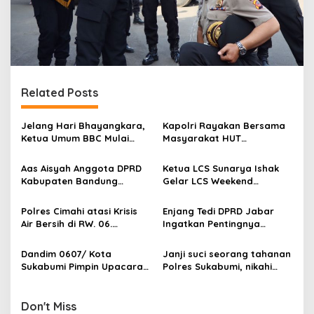
Related Posts
Jelang Hari Bhayangkara,
Kapolri Rayakan Bersama
Ketua Umum BBC Mulai
Masyarakat HUT
Seleksi Calon Pimpinan
Bhayangkara ke-79
Pusat
Aas Aisyah Anggota DPRD
Ketua LCS Sunarya Ishak
Kabupaten Bandung
Gelar LCS Weekend
Ucapkan Selamat HUT
Memories Sambut HUT
Bhayangkara ke-79:
Bhayangkara ke-78 dan
Polres Cimahi atasi Krisis
Enjang Tedi DPRD Jabar
“Semoga Polri Terus
HUT PP Polri ke-25 di
Air Bersih di RW. 06.
Ingatkan Pentingnya
Dicintai Masyarakat”
Sukabumi
Cihanjuang Rahayu Buat
Persuasif, Polres Garut
Sumur Bor
Terapkan Jam Malam
Dandim 0607/ Kota
Janji suci seorang tahanan
Pelajar
Sukabumi Pimpin Upacara
Polres Sukabumi, nikahi
Bendera dan Korp Raport
kekasih hatinya di Rutan
Kenaikan Pangkat Periode 1
Mapolres Sukabumi
April 2023
Don't Miss