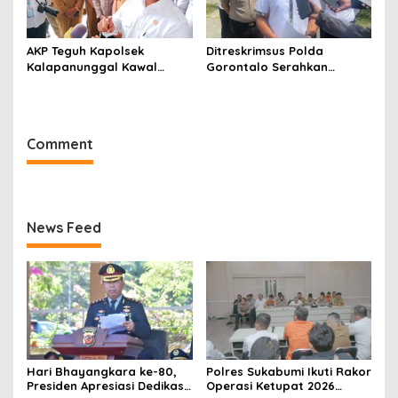
AKP Teguh Kapolsek
Ditreskrimsus Polda
Kalapanunggal Kawal
Gorontalo Serahkan
Lancarnya Kunjungan
Tersangka Korupsi Jalan
Menteri BKKBN di
Nani Wartabone ke Kejati
Kabandungan Sukabumi
Comment
News Feed
Hari Bhayangkara ke-80,
Polres Sukabumi Ikuti Rakor
Presiden Apresiasi Dedikasi
Operasi Ketupat 2026