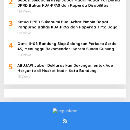
2
Bupati Sukabumi Asep Japar Hadiri Rapat Paripurna
DPRD Bahas KUA-PPAS dan Raperda Disabilitas
123 Views
3
Ketua DPRD Sukabumi Budi Azhar Pimpin Rapat
Paripurna Bahas KUA-PPAS dan Raperda Tirta Jaya
122 Views
4
Otmil II-08 Bandung Siap Sidangkan Perkara Serda
AS, Menunggu Rekomendasi Korem Sunan Gunung
Jati Cirebon
104 Views
5
ABUJAPI Jabar Deklarasikan Dukungan untuk Ade
Heryanto di Muskot Kadin Kota Bandung
43 Views