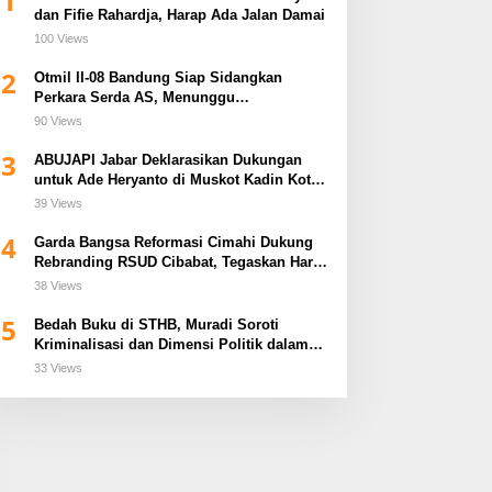
1
dan Fifie Rahardja, Harap Ada Jalan Damai
100 Views
2
Otmil II-08 Bandung Siap Sidangkan
Perkara Serda AS, Menunggu
Rekomendasi Korem Sunan Gunung Jati
90 Views
Cirebon
3
ABUJAPI Jabar Deklarasikan Dukungan
untuk Ade Heryanto di Muskot Kadin Kota
Bandung
39 Views
4
Garda Bangsa Reformasi Cimahi Dukung
Rebranding RSUD Cibabat, Tegaskan Harus
Diikuti Reformasi Pelayanan
38 Views
5
Bedah Buku di STHB, Muradi Soroti
Kriminalisasi dan Dimensi Politik dalam
Penegakan Hukum
33 Views