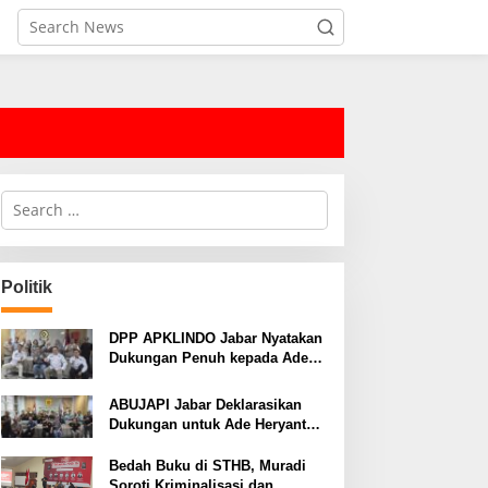
S
e
a
r
c
Politik
h
f
o
DPP APKLINDO Jabar Nyatakan
r
Dukungan Penuh kepada Ade
:
Heryanto di Muskot Kadin Kota
Bandung
ABUJAPI Jabar Deklarasikan
Dukungan untuk Ade Heryanto
di Muskot Kadin Kota Bandung
Bedah Buku di STHB, Muradi
Soroti Kriminalisasi dan