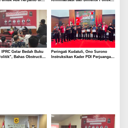
adin Kota Bandung
dalam Penegakan Hukum
 IPRC Gelar Bedah Buku
Peringati Kudatuli, Ono Surono
olitik”, Bahas Obstruction
Instruksikan Kader PDI Perjuangan
e hingga Amnesti Presiden
Kawal Aspirasi Rakyat