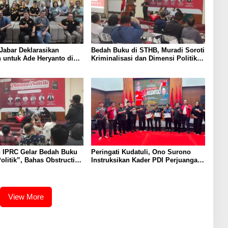
Jabar Deklarasikan
Bedah Buku di STHB, Muradi Soroti
 untuk Ade Heryanto di
Kriminalisasi dan Dimensi Politik
adin Kota Bandung
dalam Penegakan Hukum
 IPRC Gelar Bedah Buku
Peringati Kudatuli, Ono Surono
olitik”, Bahas Obstruction
Instruksikan Kader PDI Perjuangan
e hingga Amnesti Presiden
Kawal Aspirasi Rakyat
View More