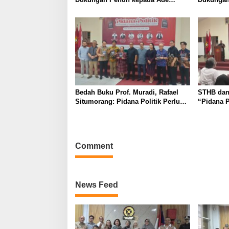
Heryanto di Muskot Kadin Kota
Muskot K
Bandung
Bedah Buku Prof. Muradi, Rafael
STHB dan
Situmorang: Pidana Politik Perlu
“Pidana P
Dikaji Secara Objektif
of Justic
Comment
News Feed