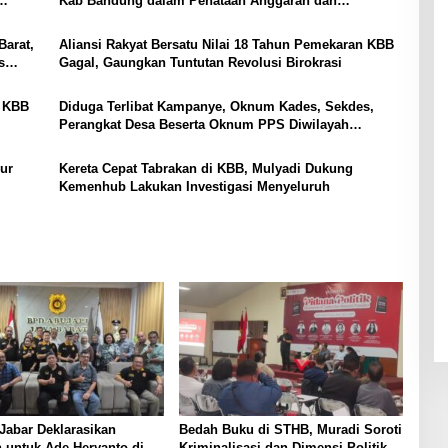
Kab Bandung dalam Penataan Anggaran dan
Pemberantasan Narkotika
Barat,
Aliansi Rakyat Bersatu Nilai 18 Tahun Pemekaran KBB
s
Gagal, Gaungkan Tuntutan Revolusi Birokrasi
i KBB
Diduga Terlibat Kampanye, Oknum Kades, Sekdes,
Perangkat Desa Beserta Oknum PPS Diwilayah
Parongpong KBB
eur
Kereta Cepat Tabrakan di KBB, Mulyadi Dukung
Kemenhub Lakukan Investigasi Menyeluruh
Jabar Deklarasikan
Bedah Buku di STHB, Muradi Soroti
 untuk Ade Heryanto di
Kriminalisasi dan Dimensi Politik