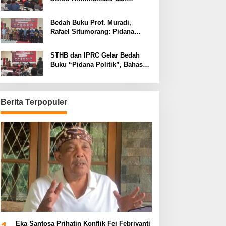
Dimensi Politik dalam
Penegakan Hukum
Bedah Buku Prof. Muradi,
Rafael Situmorang: Pidana
Politik Perlu Dikaji Secara
Objektif
STHB dan IPRC Gelar Bedah
Buku “Pidana Politik”, Bahas
Obstruction of Justice hingga
Amnesti Presiden
Berita Terpopuler
Eka Santosa Prihatin Konflik Fei Febriyanti