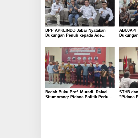
DPP APKLINDO Jabar Nyatakan
ABUJAPI 
Dukungan Penuh kepada Ade
Dukungan
Heryanto di Muskot Kadin Kota
Muskot K
Bandung
Bedah Buku Prof. Muradi, Rafael
STHB dan
Situmorang: Pidana Politik Perlu
“Pidana P
Dikaji Secara Objektif
of Justic