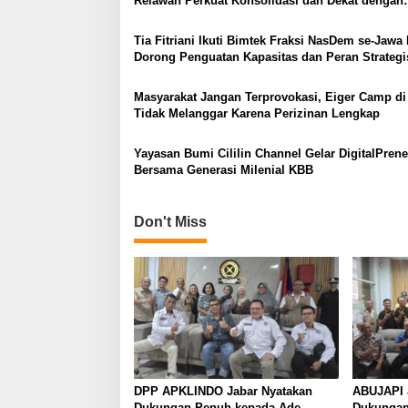
Relawan Perkuat Konsolidasi dan Dekat dengan
Masyarakat
Tia Fitriani Ikuti Bimtek Fraksi NasDem se-Jawa 
Dorong Penguatan Kapasitas dan Peran Strategi
DPRD
Masyarakat Jangan Terprovokasi, Eiger Camp d
Tidak Melanggar Karena Perizinan Lengkap
Yayasan Bumi Cililin Channel Gelar DigitalPren
Bersama Generasi Milenial KBB
Don't Miss
DPP APKLINDO Jabar Nyatakan
ABUJAPI 
Dukungan Penuh kepada Ade
Dukungan