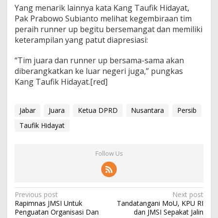
Yang menarik lainnya kata Kang Taufik Hidayat,
Pak Prabowo Subianto melihat kegembiraan tim
peraih runner up begitu bersemangat dan memiliki
keterampilan yang patut diapresiasi:
“Tim juara dan runner up bersama-sama akan
diberangkatkan ke luar negeri juga,” pungkas
Kang Taufik Hidayat.[red]
Jabar
Juara
Ketua DPRD
Nusantara
Persib
Taufik Hidayat
Follow Us
P
Previous post
Next post
Rapimnas JMSI Untuk
Tandatangani MoU, KPU RI
o
Penguatan Organisasi Dan
dan JMSI Sepakat Jalin