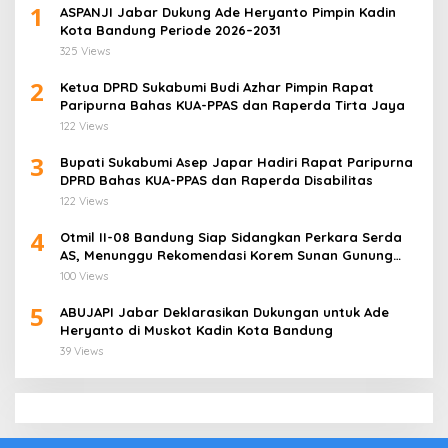
1
ASPANJI Jabar Dukung Ade Heryanto Pimpin Kadin
Kota Bandung Periode 2026–2031
325 Views
2
Ketua DPRD Sukabumi Budi Azhar Pimpin Rapat
Paripurna Bahas KUA-PPAS dan Raperda Tirta Jaya
122 Views
3
Bupati Sukabumi Asep Japar Hadiri Rapat Paripurna
DPRD Bahas KUA-PPAS dan Raperda Disabilitas
122 Views
4
Otmil II-08 Bandung Siap Sidangkan Perkara Serda
AS, Menunggu Rekomendasi Korem Sunan Gunung
Jati Cirebon
100 Views
5
ABUJAPI Jabar Deklarasikan Dukungan untuk Ade
Heryanto di Muskot Kadin Kota Bandung
39 Views