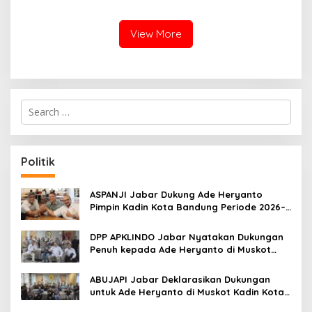
Objektif
of Justice hingga Amnesti
Presiden
View More
S
e
a
r
c
Politik
h
f
o
ASPANJI Jabar Dukung Ade Heryanto
r
Pimpin Kadin Kota Bandung Periode 2026–
:
2031
DPP APKLINDO Jabar Nyatakan Dukungan
Penuh kepada Ade Heryanto di Muskot
Kadin Kota Bandung
ABUJAPI Jabar Deklarasikan Dukungan
untuk Ade Heryanto di Muskot Kadin Kota
Bandung