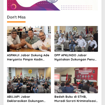
Don't Miss
ASPANJI Jabar Dukung Ade
DPP APKLINDO Jabar
Heryanto Pimpin Kadin
Nyatakan Dukungan Penuh
Kota Bandung Periode
kepada Ade Heryanto di
2026–2031
Muskot Kadin Kota
Bandung
ABUJAPI Jabar
Bedah Buku di STHB,
Deklarasikan Dukungan
Muradi Soroti Kriminalisasi