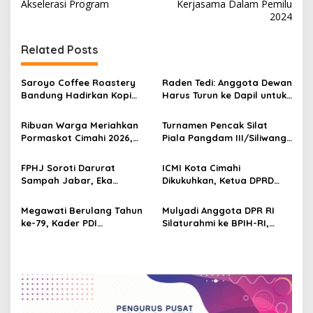
s
Akselerasi Program
Kerjasama Dalam Pemilu
2024
t
n
Related Posts
a
v
Saroyo Coffee Roastery
Raden Tedi: Anggota Dewan
Bandung Hadirkan Kopi
Harus Turun ke Dapil untuk
i
Lokal Premium dengan Cita
Awasi Program
g
Rasa Khas Nusantara
Pembangunan Jabar
Ribuan Warga Meriahkan
Turnamen Pencak Silat
Pormaskot Cimahi 2026,
Piala Pangdam III/Siliwangi
a
Ketua DPRD Ikut Jajal
2026 Diikuti 600 Peserta
t
Olahraga Ketapel
dari Jabar dan Banten
FPHJ Soroti Darurat
ICMI Kota Cimahi
i
Sampah Jabar, Eka
Dikukuhkan, Ketua DPRD
Santosa: Ancam Hutan dan
Soroti Kolaborasi
o
DAS
Pentahelix untuk
Megawati Berulang Tahun
Mulyadi Anggota DPR RI
n
Pembangunan
ke-79, Kader PDI
Silaturahmi ke BPIH-RI,
Perjuangan Jabar Turun
Undang Hadiri Musabaqah
Langsung Bersama Rakyat
Azan Nusantara di Bogor