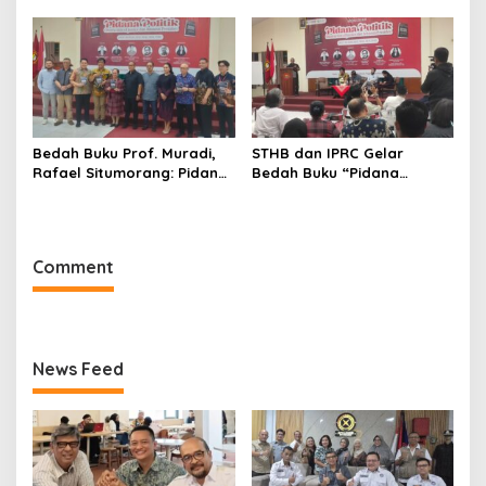
untuk Ade Heryanto di
dan Dimensi Politik dalam
Muskot Kadin Kota
Penegakan Hukum
Bandung
Bedah Buku Prof. Muradi,
STHB dan IPRC Gelar
Rafael Situmorang: Pidana
Bedah Buku “Pidana
Politik Perlu Dikaji Secara
Politik”, Bahas Obstruction
Objektif
of Justice hingga Amnesti
Presiden
Comment
News Feed