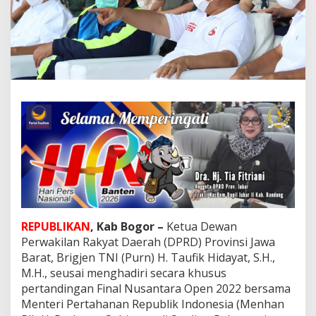
a
u
f
i
k
H
i
d
a
y
a
t
K
e
t
u
a
D
REPUBLIKAN
, Kab Bogor –
Ketua Dewan
P
Perwakilan Rakyat Daerah (DPRD) Provinsi Jawa
R
Barat, Brigjen TNI (Purn) H. Taufik Hidayat, S.H.,
D
M.H., seusai menghadiri secara khusus
J
a
pertandingan Final Nusantara Open 2022 bersama
b
Menteri Pertahanan Republik Indonesia (Menhan
a