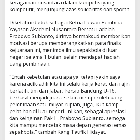
keragaman nusantara dalam kompetisi yang
a
kompetitif, menjunjung azas solidaritas dan sportif.
r
a
O
Diketahui duduk sebagai Ketua Dewan Pembina
p
Yayasan Akademi Nusantara Bersatu, adalah
e
Prabowo Subianto, dirinya bermaksud memberikan
n
motivasi berupa memberangkatkan para finalis
2
0
kejuaraan ini, menimba ilmu sepakbola di luar
2
negeri selama 1 bulan, selain mendapat hadiah
2
uang pembinaan.
“Entah kebetulan atau apa ya, tetapi yakin saya
karena adik-adik kita ini selalu kerja keras dan rajin
berlatih, tim dari Jabar, Persib Bandung U-16,
berhasil menjadi juara, selain memperoleh uang
pembinaan satu milyar rupiah, juga, ikut kamp
pelatihan di luar negeri. Ini kan, sebagai apresiasi
dan keinginan Pak H. Prabowo Subianto, semoga
kita mampu mencetak masa depan generasi emas
sepakbola,” tambah Kang Taufik Hidayat.