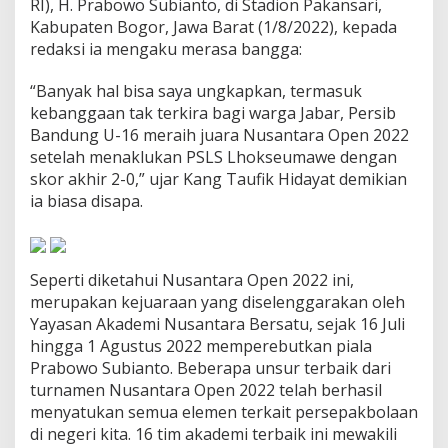
RI), H. Prabowo Subianto, di Stadion Pakansari,
r
Kabupaten Bogor, Jawa Barat (1/8/2022), kepada
B
a
redaksi ia mengaku merasa bangga:
n
g
“Banyak hal bisa saya ungkapkan, termasuk
g
kebanggaan tak terkira bagi warga Jabar, Persib
a
Bandung U-16 meraih juara Nusantara Open 2022
,
P
setelah menaklukan PSLS Lhokseumawe dengan
e
skor akhir 2-0,” ujar Kang Taufik Hidayat demikian
r
ia biasa disapa.
s
i
b
J
Seperti diketahui Nusantara Open 2022 ini,
u
a
merupakan kejuaraan yang diselenggarakan oleh
r
Yayasan Akademi Nusantara Bersatu, sejak 16 Juli
a
hingga 1 Agustus 2022 memperebutkan piala
N
Prabowo Subianto. Beberapa unsur terbaik dari
u
turnamen Nusantara Open 2022 telah berhasil
s
a
menyatukan semua elemen terkait persepakbolaan
n
di negeri kita. 16 tim akademi terbaik ini mewakili
t