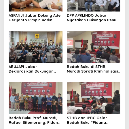
ASPANJI Jabar Dukung Ade
DPP APKLINDO Jabar
Heryanto Pimpin Kadin
Nyatakan Dukungan Penuh
Kota Bandung Periode
kepada Ade Heryanto di
2026–2031
Muskot Kadin Kota
Bandung
ABUJAPI Jabar
Bedah Buku di STHB,
Deklarasikan Dukungan
Muradi Soroti Kriminalisasi
untuk Ade Heryanto di
dan Dimensi Politik dalam
Muskot Kadin Kota
Penegakan Hukum
Bandung
Bedah Buku Prof. Muradi,
STHB dan IPRC Gelar
Rafael Situmorang: Pidana
Bedah Buku “Pidana
Politik Perlu Dikaji Secara
Politik”, Bahas Obstruction