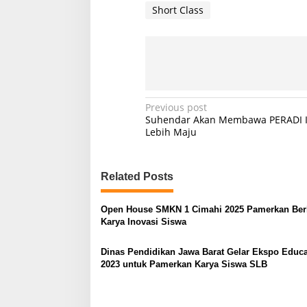
e
Short Class
P
Previous post
Suhendar Akan Membawa PERADI 
o
Lebih Maju
s
t
Related Posts
n
a
Open House SMKN 1 Cimahi 2025 Pamerkan Ber
v
Karya Inovasi Siswa
i
Dinas Pendidikan Jawa Barat Gelar Ekspo Educa
g
2023 untuk Pamerkan Karya Siswa SLB
a
t