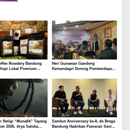
offee Roastery Bandung
Heri Gunawan Gandeng
 Kopi Lokal Premium
Kemendagri Dorong Pemberdayaan
ta Rasa Khas Nusantara
Ormas di Sukabumi
r Religi “Munafik” Tayang
Sambut Anniversary ke-8, de Braga
er 2026, Arya Saloka
Bandung Hadirkan Pameran Seni