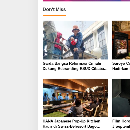
Don't Miss
Garda Bangsa Reformasi Cimahi
Saroyo C
Dukung Rebranding RSUD Cibabat,
Hadirkan
Tegaskan Harus Diikuti Reformasi
dengan Ci
Pelayanan
HANA Japanese Pop-Up Kitchen
Film Horo
Hadir di Swiss-Belresort Dago
3 Septemb