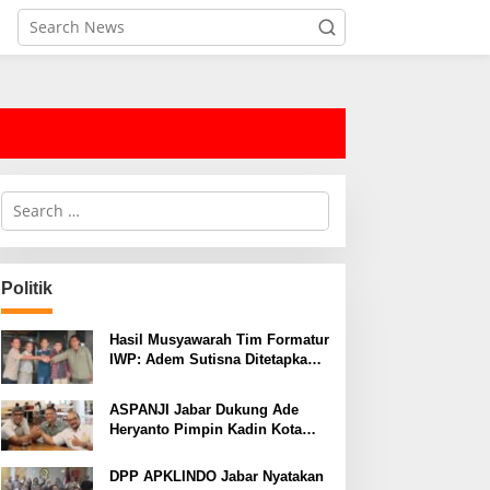
S
e
a
r
c
Politik
h
f
o
Hasil Musyawarah Tim Formatur
r
IWP: Adem Sutisna Ditetapkan
:
Pimpin IWP DPRD Jabar
Periode 2026–2028
ASPANJI Jabar Dukung Ade
Heryanto Pimpin Kadin Kota
Bandung Periode 2026–2031
DPP APKLINDO Jabar Nyatakan