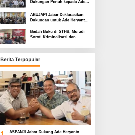
Dukungan Penuh kepada Ade
Heryanto di Muskot Kadin Kota
Bandung
ABUJAPI Jabar Deklarasikan
Dukungan untuk Ade Heryanto
di Muskot Kadin Kota Bandung
Bedah Buku di STHB, Muradi
Soroti Kriminalisasi dan
Dimensi Politik dalam
Penegakan Hukum
Berita Terpopuler
1
ASPANJI Jabar Dukung Ade Heryanto