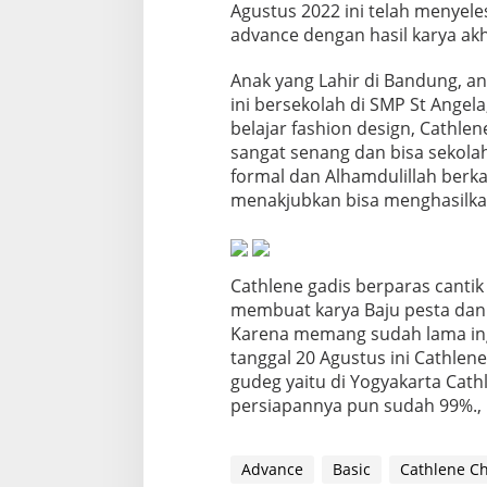
Agustus 2022 ini telah menyele
s
h
advance dengan hasil karya ak
i
o
Anak yang Lahir di Bandung, an
n
ini bersekolah di SMP St Angel
D
belajar fashion design, Cathl
e
s
sangat senang dan bisa sekolah
i
formal dan Alhamdulillah berka
g
menakjubkan bisa menghasilkan 
n
B
a
s
Cathlene gadis berparas cantik 
i
c
membuat karya Baju pesta dan
D
Karena memang sudah lama ingi
a
tanggal 20 Agustus ini Cathlen
n
gudeg yaitu di Yogyakarta Cath
A
d
persiapannya pun sudah 99%.,
v
a
n
Advance
Basic
Cathlene C
c