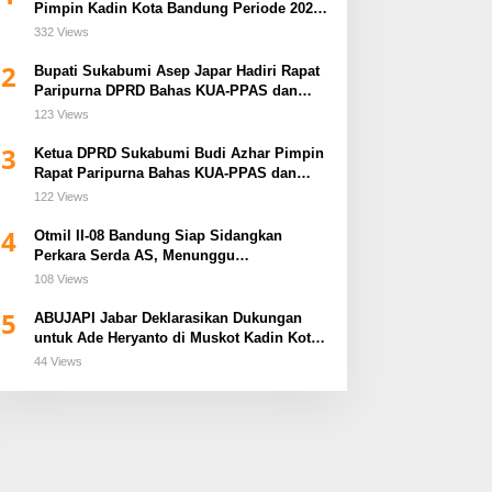
Pimpin Kadin Kota Bandung Periode 2026–
2031
332 Views
2
Bupati Sukabumi Asep Japar Hadiri Rapat
Paripurna DPRD Bahas KUA-PPAS dan
Raperda Disabilitas
123 Views
3
Ketua DPRD Sukabumi Budi Azhar Pimpin
Rapat Paripurna Bahas KUA-PPAS dan
Raperda Tirta Jaya
122 Views
4
Otmil II-08 Bandung Siap Sidangkan
Perkara Serda AS, Menunggu
Rekomendasi Korem Sunan Gunung Jati
108 Views
Cirebon
5
ABUJAPI Jabar Deklarasikan Dukungan
untuk Ade Heryanto di Muskot Kadin Kota
Bandung
44 Views