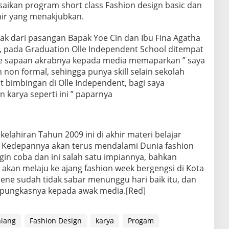
saikan program short class Fashion design basic dan
hir yang menakjubkan.
ak dari pasangan Bapak Yoe Cin dan Ibu Fina Agatha
a, pada Graduation Olle Independent School ditempat
ene sapaan akrabnya kepada media memaparkan ” saya
 non formal, sehingga punya skill selain sekolah
t bimbingan di Olle Independent, bagi saya
karya seperti ini ” paparnya
kelahiran Tahun 2009 ini di akhir materi belajar
 Kedepannya akan terus mendalami Dunia fashion
n coba dan ini salah satu impiannya, bahkan
e akan melaju ke ajang fashion week bergengsi di Kota
lene sudah tidak sabar menunggu hari baik itu, dan
 pungkasnya kepada awak media.[Red]
hiang
Fashion Design
karya
Progam