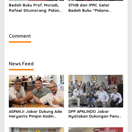
Bedah Buku Prof. Muradi,
STHB dan IPRC Gelar
Rafael Situmorang: Pidana
Bedah Buku “Pidana
Politik Perlu Dikaji Secara
Politik”, Bahas Obstruction
Objektif
of Justice hingga Amnesti
Presiden
Comment
News Feed
ASPANJI Jabar Dukung Ade
DPP APKLINDO Jabar
Heryanto Pimpin Kadin
Nyatakan Dukungan Penuh
Kota Bandung Periode
kepada Ade Heryanto di
2026–2031
Muskot Kadin Kota
Bandung