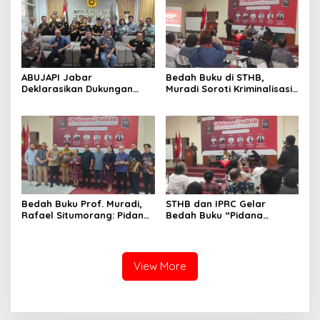
ABUJAPI Jabar
Bedah Buku di STHB,
Deklarasikan Dukungan
Muradi Soroti Kriminalisasi
untuk Ade Heryanto di
dan Dimensi Politik dalam
Muskot Kadin Kota
Penegakan Hukum
Bandung
Bedah Buku Prof. Muradi,
STHB dan IPRC Gelar
Rafael Situmorang: Pidana
Bedah Buku “Pidana
Politik Perlu Dikaji Secara
Politik”, Bahas Obstruction
Objektif
of Justice hingga Amnesti
Presiden
View More