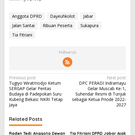
Anggota DPRD
Dayeuhkolot
Jabar
Jalan Santai
Ribuan Peserta
Sukapura
Tia Fitriani
Follow Us
P
Previous post
Next post
Tugiyo Wiratmodjo Ketum
DPC PERADI Indramayu
o
SERGAP Gelar Pentas
Gelar Muscab Ke-1,
s
Budaya di Padepokan Suru
Suhendar Resmi di Tunjuk
Kubeng Bekasi: NKRI Tetap
sebagai Ketua Priode 2022-
t
Jaya
2027
n
Related Posts
a
v
Raden Tedi: Anggota Dewan
Tia Fitriani DPRD Jabar Ajak