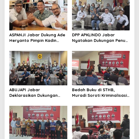
ASPANJI Jabar Dukung Ade
DPP APKLINDO Jabar
Heryanto Pimpin Kadin
Nyatakan Dukungan Penuh
Kota Bandung Periode
kepada Ade Heryanto di
2026–2031
Muskot Kadin Kota
Bandung
ABUJAPI Jabar
Bedah Buku di STHB,
Deklarasikan Dukungan
Muradi Soroti Kriminalisasi
untuk Ade Heryanto di
dan Dimensi Politik dalam
Muskot Kadin Kota
Penegakan Hukum
Bandung