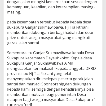
dengan jalan mengisi kemerdekaan sesuai dengan
e
kemampuan, keahlian, dan keterampilan masing-
c
D
masing.
a
y
pada kesempatan tersebut kepada kepala desa
e
sukapura Ganjar sukmawibawa, Hj Tia Fitriani
u
memberikan dukungan berbagi hadiah dan door
h
k
prize untuk warga masyarakat yang mengikuti
o
gerak jalan santai .
l
o
Sementara itu Ganjar Sukmawibawa kepala Desa
t
Sukapura kecamatan Dayeuhkolot, Kepala desa
Sukapura Ganjar Sukmawibawa A.Md
mengucapkan terimakasih kepada anggota DPRD
provinsi ibu Hj Tia Fitriani yang telah
menyempatkan diri melepas peserta gerak jalan
santai dan menjadi Sponsorship,dan dukungan
kepada kami, semoga dengan kehadirannya bisa
memberikan motivasi bagi pemerintah Desa
maupun bagi warga masyarakat Desa Sukapura ”
tuturnya.[red]