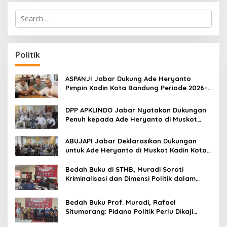
S
e
a
r
c
Politik
h
f
o
ASPANJI Jabar Dukung Ade Heryanto
r
Pimpin Kadin Kota Bandung Periode 2026–
:
2031
DPP APKLINDO Jabar Nyatakan Dukungan
Penuh kepada Ade Heryanto di Muskot
Kadin Kota Bandung
ABUJAPI Jabar Deklarasikan Dukungan
untuk Ade Heryanto di Muskot Kadin Kota
Bandung
Bedah Buku di STHB, Muradi Soroti
Kriminalisasi dan Dimensi Politik dalam
Penegakan Hukum
Bedah Buku Prof. Muradi, Rafael
Situmorang: Pidana Politik Perlu Dikaji
Secara Objektif