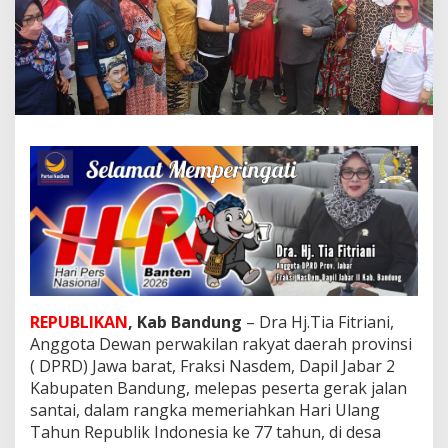
i
a
F
i
t
r
i
a
n
i
L
e
p
a
s
R
i
b
REPUBLIKAN
, Kab Bandung
– Dra Hj.Tia Fitriani,
u
Anggota Dewan perwakilan rakyat daerah provinsi
a
( DPRD) Jawa barat, Fraksi Nasdem, Dapil Jabar 2
n
P
Kabupaten Bandung, melepas peserta gerak jalan
e
santai, dalam rangka memeriahkan Hari Ulang
s
Tahun Republik Indonesia ke 77 tahun, di desa
e