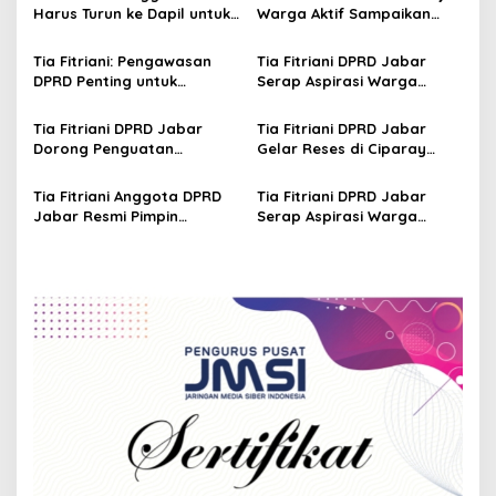
i
Harus Turun ke Dapil untuk
Warga Aktif Sampaikan
g
Awasi Program
Masukan dan Evaluasi
Pembangunan Jabar
pada Pengawasan
Tia Fitriani: Pengawasan
Tia Fitriani DPRD Jabar
a
Program Pemprov Jabar
DPRD Penting untuk
Serap Aspirasi Warga
t
Pastikan Program Pemprov
Mekarmaju dalam Kegiatan
Jabar Tepat Sasaran
Pengawasan Pemerintahan
i
Tia Fitriani DPRD Jabar
Tia Fitriani DPRD Jabar
Dorong Penguatan
Gelar Reses di Ciparay
o
Pengawasan Program
Serap Aspirasi Warga dan
n
Pemprov Jabar hingga
Perkuat Konsolidasi Kader
Tia Fitriani Anggota DPRD
Tia Fitriani DPRD Jabar
Tingkat Desa
NasDem
Jabar Resmi Pimpin
Serap Aspirasi Warga
NasDem Kabupaten
Nagreg Saat Reses
Bandung Periode 2026–2031