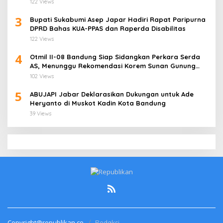
122 Views
3
Bupati Sukabumi Asep Japar Hadiri Rapat Paripurna
DPRD Bahas KUA-PPAS dan Raperda Disabilitas
122 Views
4
Otmil II-08 Bandung Siap Sidangkan Perkara Serda
AS, Menunggu Rekomendasi Korem Sunan Gunung
Jati Cirebon
102 Views
5
ABUJAPI Jabar Deklarasikan Dukungan untuk Ade
Heryanto di Muskot Kadin Kota Bandung
39 Views
Copyright@republikan.co
Redaksi