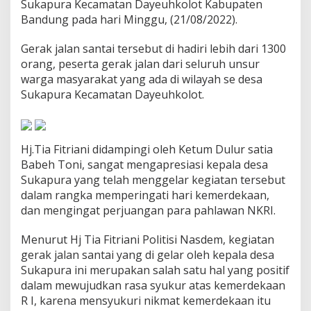
Sukapura Kecamatan Dayeuhkolot Kabupaten
r
Bandung pada hari Minggu, (21/08/2022).
t
a
J
Gerak jalan santai tersebut di hadiri lebih dari 1300
a
orang, peserta gerak jalan dari seluruh unsur
l
warga masyarakat yang ada di wilayah se desa
a
Sukapura Kecamatan Dayeuhkolot.
n
S
a
n
t
Hj.Tia Fitriani didampingi oleh Ketum Dulur satia
a
Babeh Toni, sangat mengapresiasi kepala desa
i
Sukapura yang telah menggelar kegiatan tersebut
D
dalam rangka memperingati hari kemerdekaan,
i
S
dan mengingat perjuangan para pahlawan NKRI.
u
k
Menurut Hj Tia Fitriani Politisi Nasdem, kegiatan
a
gerak jalan santai yang di gelar oleh kepala desa
p
Sukapura ini merupakan salah satu hal yang positif
u
r
dalam mewujudkan rasa syukur atas kemerdekaan
a
R I, karena mensyukuri nikmat kemerdekaan itu
K