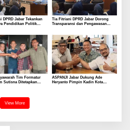
ani DPRD Jabar Tekankan
Tia Fitriani DPRD Jabar Dorong
a Pendidikan Politik
Transparansi dan Pengawasan
kuat Kader NasDem di
Program Pemprov Jabar hingga
n Bandung
Tingkat Desa
syawarah Tim Formatur
ASPANJI Jabar Dukung Ade
 Sutisna Ditetapkan
Heryanto Pimpin Kadin Kota
WP DPRD Jabar Periode
Bandung Periode 2026–2031
8
View More