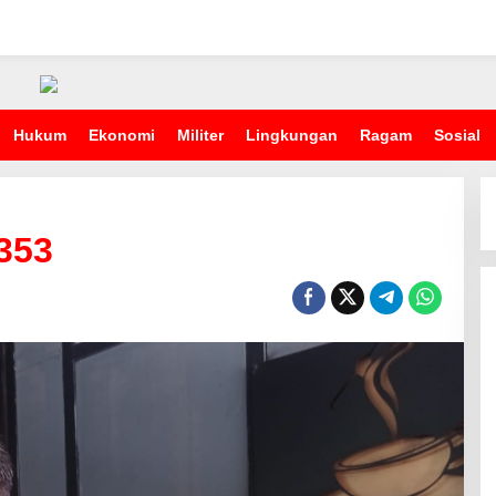
Hukum
Ekonomi
Militer
Lingkungan
Ragam
Sosial
353