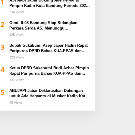
1
ASPANJI Jabar Dukung Ade Heryanto
Pimpin Kadin Kota Bandung Periode 2026–
2031
334 Views
2
Otmil II-08 Bandung Siap Sidangkan
Perkara Serda AS, Menunggu
Rekomendasi Korem Sunan Gunung Jati
125 Views
Cirebon
3
Bupati Sukabumi Asep Japar Hadiri Rapat
Paripurna DPRD Bahas KUA-PPAS dan
Raperda Disabilitas
123 Views
4
Ketua DPRD Sukabumi Budi Azhar Pimpin
Rapat Paripurna Bahas KUA-PPAS dan
Raperda Tirta Jaya
122 Views
5
ABUJAPI Jabar Deklarasikan Dukungan
untuk Ade Heryanto di Muskot Kadin Kota
Bandung
48 Views