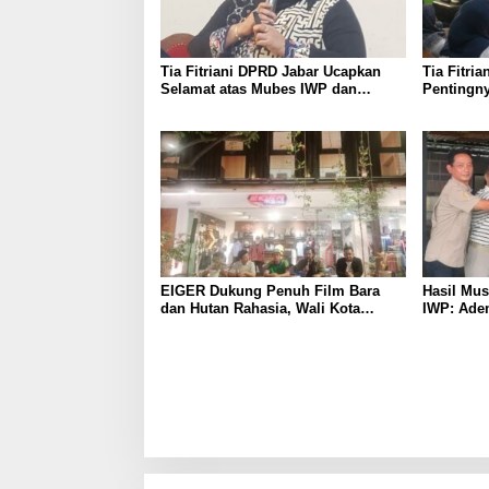
Tia Fitriani DPRD Jabar Ucapkan
Tia Fitri
Selamat atas Mubes IWP dan
Pentingny
Terpilihnya Adem Sutisna sebagai
untuk Per
Ketua IWP Jabar
Kabupate
EIGER Dukung Penuh Film Bara
Hasil Mu
dan Hutan Rahasia, Wali Kota
IWP: Adem
Bandung Ajak Pelajar Menonton
Pimpin I
2026–202