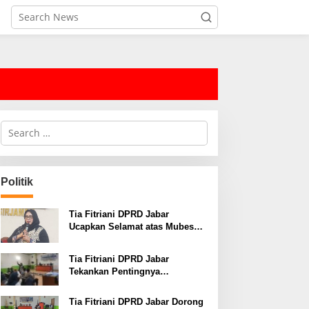
S
e
a
r
c
Politik
h
f
o
Tia Fitriani DPRD Jabar
r
Ucapkan Selamat atas Mubes
:
IWP dan Terpilihnya Adem
Sutisna sebagai Ketua IWP
Tia Fitriani DPRD Jabar
Jabar
Tekankan Pentingnya
Pendidikan Politik untuk
Perkuat Kader NasDem di
Tia Fitriani DPRD Jabar Dorong
Kabupaten Bandung