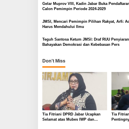
Gelar Muprov VIII, Kadin Jabar Buka Pendaftara
Calon Pemimpin Periode 2024-2029
JMSI, Mencari Pemimpin Pilihan Rakyat, Arfi: Ad
Harus Mendahului Ilmu
Teguh Santosa Ketum JMSI: Draf RUU Penyiaran
Bahayakan Demokrasi dan Kebebasan Pers
Don't Miss
Tia Fitriani DPRD Jabar Ucapkan
Tia Fitri
Selamat atas Mubes IWP dan
Pentingny
Terpilihnya Adem Sutisna sebagai
untuk Per