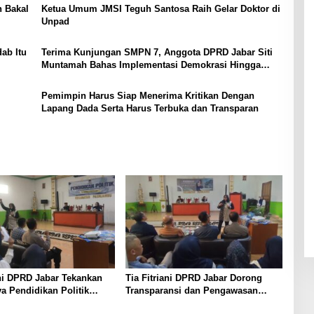
n Bakal
Ketua Umum JMSI Teguh Santosa Raih Gelar Doktor di
Unpad
ab Itu
Terima Kunjungan SMPN 7, Anggota DPRD Jabar Siti
Muntamah Bahas Implementasi Demokrasi Hingga
Karakter Pemimpin
Pemimpin Harus Siap Menerima Kritikan Dengan
Lapang Dada Serta Harus Terbuka dan Transparan
ani DPRD Jabar Tekankan
Tia Fitriani DPRD Jabar Dorong
a Pendidikan Politik
Transparansi dan Pengawasan
kuat Kader NasDem di
Program Pemprov Jabar hingga