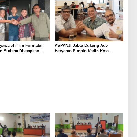
n Bandung
Tingkat Desa
syawarah Tim Formatur
ASPANJI Jabar Dukung Ade
 Sutisna Ditetapkan
Heryanto Pimpin Kadin Kota
WP DPRD Jabar Periode
Bandung Periode 2026–2031
8