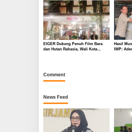
Ketua IWP Jabar
Kabupate
EIGER Dukung Penuh Film Bara
Hasil Mu
dan Hutan Rahasia, Wali Kota
IWP: Adem
Bandung Ajak Pelajar Menonton
Pimpin I
2026–202
Comment
News Feed