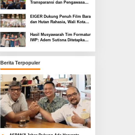
Transparansi dan Pengawasan
Program Pemprov Jabar hingga
Tingkat Desa
EIGER Dukung Penuh Film Bara
dan Hutan Rahasia, Wali Kota
Bandung Ajak Pelajar Menonton
Hasil Musyawarah Tim Formatur
IWP: Adem Sutisna Ditetapkan
Pimpin IWP DPRD Jabar
Periode 2026–2028
Berita Terpopuler