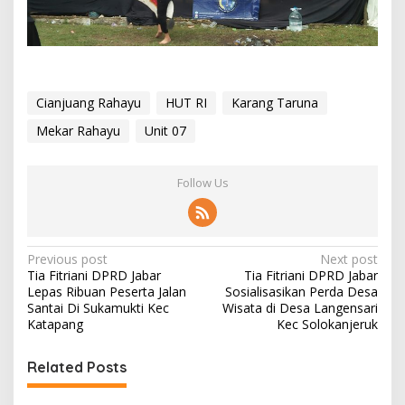
Cianjuang Rahayu
HUT RI
Karang Taruna
Mekar Rahayu
Unit 07
Follow Us
P
Previous post
Next post
Tia Fitriani DPRD Jabar
Tia Fitriani DPRD Jabar
o
Lepas Ribuan Peserta Jalan
Sosialisasikan Perda Desa
s
Santai Di Sukamukti Kec
Wisata di Desa Langensari
Katapang
Kec Solokanjeruk
t
n
Related Posts
a