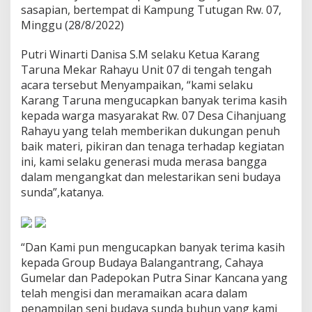
a
sasapian, bertempat di Kampung Tutugan Rw. 07,
y
Minggu (28/8/2022)
u
G
Putri Winarti Danisa S.M selaku Ketua Karang
e
Taruna Mekar Rahayu Unit 07 di tengah tengah
l
a
acara tersebut Menyampaikan, “kami selaku
r
Karang Taruna mengucapkan banyak terima kasih
H
kepada warga masyarakat Rw. 07 Desa Cihanjuang
U
Rahayu yang telah memberikan dukungan penuh
T
baik materi, pikiran dan tenaga terhadap kegiatan
R
I
ini, kami selaku generasi muda merasa bangga
k
dalam mengangkat dan melestarikan seni budaya
e
sunda”,katanya.
7
7
“Dan Kami pun mengucapkan banyak terima kasih
kepada Group Budaya Balangantrang, Cahaya
Gumelar dan Padepokan Putra Sinar Kancana yang
telah mengisi dan meramaikan acara dalam
penampilan seni budaya sunda buhun yang kami