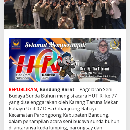
R
a
h
a
y
u
U
n
i
t
0
7
C
i
h
a
n
REPUBLIKAN
, Bandung Barat
– Pagelaran Seni
j
Budaya Sunda Buhun mengisi acara HUT RI ke 77
u
yang diselenggarakan oleh Karang Taruna Mekar
a
n
Rahayu Unit 07 Desa Cihanjuang Rahayu
g
Kecamatan Parongpong Kabupaten Bandung,
R
dalam penampilan acara seni budaya sunda buhun
a
di antaranya kuda lumping, barongsay dan
h