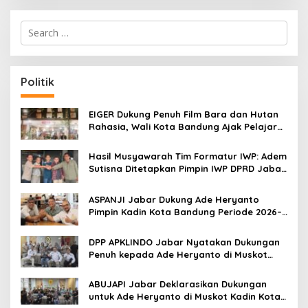
S
e
a
r
c
Politik
h
f
o
EIGER Dukung Penuh Film Bara dan Hutan
r
Rahasia, Wali Kota Bandung Ajak Pelajar
:
Menonton
Hasil Musyawarah Tim Formatur IWP: Adem
Sutisna Ditetapkan Pimpin IWP DPRD Jabar
Periode 2026–2028
ASPANJI Jabar Dukung Ade Heryanto
Pimpin Kadin Kota Bandung Periode 2026–
2031
DPP APKLINDO Jabar Nyatakan Dukungan
Penuh kepada Ade Heryanto di Muskot
Kadin Kota Bandung
ABUJAPI Jabar Deklarasikan Dukungan
untuk Ade Heryanto di Muskot Kadin Kota