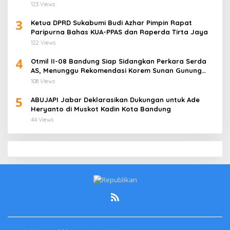
123 Views
3
Ketua DPRD Sukabumi Budi Azhar Pimpin Rapat
Paripurna Bahas KUA-PPAS dan Raperda Tirta Jaya
122 Views
4
Otmil II-08 Bandung Siap Sidangkan Perkara Serda
AS, Menunggu Rekomendasi Korem Sunan Gunung
Jati Cirebon
108 Views
5
ABUJAPI Jabar Deklarasikan Dukungan untuk Ade
Heryanto di Muskot Kadin Kota Bandung
44 Views