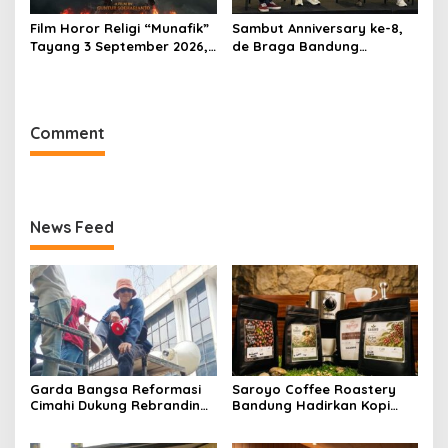
Film Horor Religi “Munafik”
Sambut Anniversary ke-8,
Tayang 3 September 2026,
de Braga Bandung
Arya Saloka Perankan
Hadirkan Pameran Seni
Ustadz Ahli Ruqyah
“Studio di Jam 3.30”
Comment
News Feed
Garda Bangsa Reformasi
Saroyo Coffee Roastery
Cimahi Dukung Rebranding
Bandung Hadirkan Kopi
RSUD Cibabat, Tegaskan
Lokal Premium dengan Cita
Harus Diikuti Reformasi
Rasa Khas Nusantara