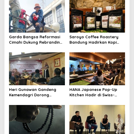
Garda Bangsa Reformasi
Saroyo Coffee Roastery
Cimahi Dukung Rebranding
Bandung Hadirkan Kopi
RSUD Cibabat, Tegaskan
Lokal Premium dengan Cita
Harus Diikuti Reformasi
Rasa Khas Nusantara
Pelayanan
Heri Gunawan Gandeng
HANA Japanese Pop-Up
Kemendagri Dorong
Kitchen Hadir di Swiss-
Pemberdayaan Ormas di
Belresort Dago Heritage
Sukabumi
Bandung, Tawarkan
Pengalaman Omakase
Eksklusif