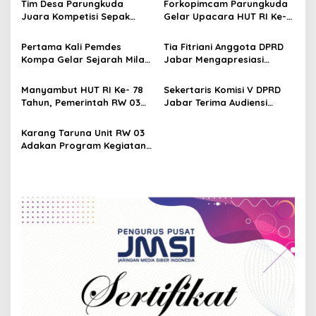
v
Tim Desa Parungkuda
Forkopimcam Parungkuda
Juara Kompetisi Sepak
Gelar Upacara HUT RI Ke-
i
Bola
78 di Situs Palagan
g
Palagan Perjuangan
Pertama Kali Pemdes
Tia Fitriani Anggota DPRD
Bojong Kokosan
Kompa Gelar Sejarah Milad
Jabar Mengapresiasi
a
Ke 70
Antusias Warga Hadiri
t
Reses di Desa Mekar
Manyambut HUT RI Ke- 78
Sekertaris Komisi V DPRD
Rahayu
i
Tahun, Pemerintah RW 03
Jabar Terima Audiensi
Kp. Raksabala Bentuk
Pengurus Karang Taruna
o
PHBN
Bahas Permasalahan
Karang Taruna Unit RW 03
n
Sosial di Kalangan Pemuda
Adakan Program Kegiatan
Kolektif Sampah