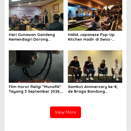
Pelayanan
Heri Gunawan Gandeng
HANA Japanese Pop-Up
Kemendagri Dorong
Kitchen Hadir di Swiss-
Pemberdayaan Ormas di
Belresort Dago Heritage
Sukabumi
Bandung, Tawarkan
Pengalaman Omakase
Eksklusif
Film Horor Religi “Munafik”
Sambut Anniversary ke-8,
Tayang 3 September 2026,
de Braga Bandung
Arya Saloka Perankan
Hadirkan Pameran Seni
Ustadz Ahli Ruqyah
“Studio di Jam 3.30”
View More