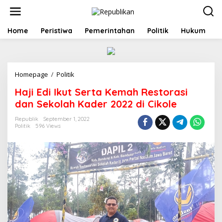
S
k
i
p
Home
Peristiwa
Pemerintahan
Politik
Hukum
t
o
c
o
Homepage
/
Politik
H
n
a
t
Haji Edi Ikut Serta Kemah Restorasi
j
e
i
n
dan Sekolah Kader 2022 di Cikole
E
t
d
Republik
September 1, 2022
Politik
596 Views
i
I
k
u
t
S
e
r
t
a
K