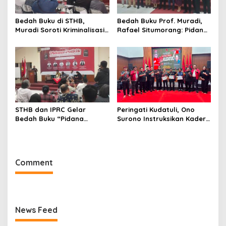
Bedah Buku di STHB,
Bedah Buku Prof. Muradi,
Muradi Soroti Kriminalisasi
Rafael Situmorang: Pidana
dan Dimensi Politik dalam
Politik Perlu Dikaji Secara
Penegakan Hukum
Objektif
STHB dan IPRC Gelar
Peringati Kudatuli, Ono
Bedah Buku “Pidana
Surono Instruksikan Kader
Politik”, Bahas Obstruction
PDI Perjuangan Kawal
of Justice hingga Amnesti
Aspirasi Rakyat
Presiden
Comment
News Feed