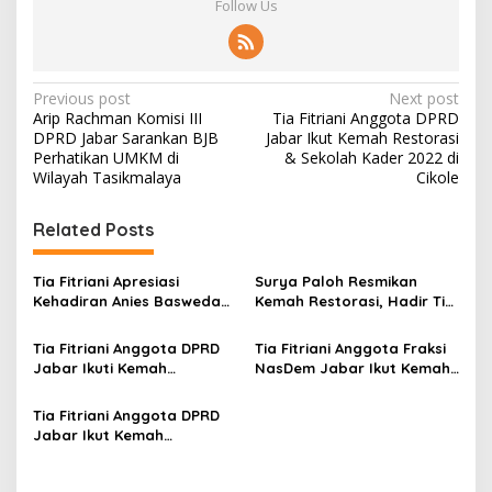
Follow Us
P
Previous post
Next post
Arip Rachman Komisi III
Tia Fitriani Anggota DPRD
o
DPRD Jabar Sarankan BJB
Jabar Ikut Kemah Restorasi
s
Perhatikan UMKM di
& Sekolah Kader 2022 di
Wilayah Tasikmalaya
Cikole
t
n
Related Posts
a
v
Tia Fitriani Apresiasi
Surya Paloh Resmikan
Kehadiran Anies Baswedan
Kemah Restorasi, Hadir Tia
i
di Kemah Restorasi
Fitriani Anggota DPRD
g
NasDem, Jabar adalah
Jabar
Tia Fitriani Anggota DPRD
Tia Fitriani Anggota Fraksi
Kunci
Jabar Ikuti Kemah
NasDem Jabar Ikut Kemah
a
Restorasi Sekolah Caleg
Restorasi 2022 di Cikole
t
Gelombang 1
Lembang
Tia Fitriani Anggota DPRD
i
Jabar Ikut Kemah
Restorasi & Sekolah Kader
o
2022 di Cikole