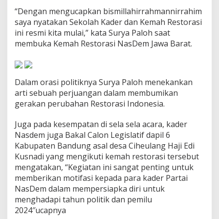
d
“Dengan mengucapkan bismillahirrahmannirrahim
e
saya nyatakan Sekolah Kader dan Kemah Restorasi
r
2
ini resmi kita mulai,” kata Surya Paloh saat
0
membuka Kemah Restorasi NasDem Jawa Barat.
2
2
d
i
Dalam orasi politiknya Surya Paloh menekankan
C
arti sebuah perjuangan dalam membumikan
i
k
gerakan perubahan Restorasi Indonesia.
o
l
Juga pada kesempatan di sela sela acara, kader
e
Nasdem juga Bakal Calon Legislatif dapil 6
Kabupaten Bandung asal desa Ciheulang Haji Edi
Kusnadi yang mengikuti kemah restorasi tersebut
mengatakan, “Kegiatan ini sangat penting untuk
memberikan motifasi kepada para kader Partai
NasDem dalam mempersiapka diri untuk
menghadapi tahun politik dan pemilu
2024″ucapnya