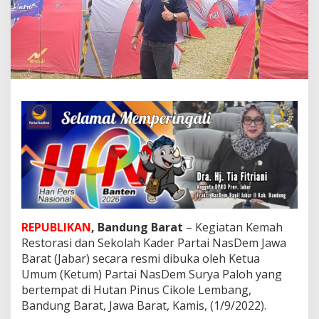
e
m
a
h
R
e
s
t
o
r
a
s
i
d
a
n
S
e
REPUBLIKAN
, Bandung Barat
– Kegiatan Kemah
k
Restorasi dan Sekolah Kader Partai NasDem Jawa
o
Barat (Jabar) secara resmi dibuka oleh Ketua
l
Umum (Ketum) Partai NasDem Surya Paloh yang
a
h
bertempat di Hutan Pinus Cikole Lembang,
K
Bandung Barat, Jawa Barat, Kamis, (1/9/2022).
a