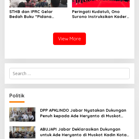
STHB dan IPRC Gelar
Peringati Kudatuli, Ono
Bedah Buku “Pidana
Surono Instruksikan Kader
Politik”, Bahas Obstruction
PDI Perjuangan Kawal
of Justice hingga Amnesti
Aspirasi Rakyat
Presiden
View More
S
e
a
r
c
Politik
h
f
o
DPP APKLINDO Jabar Nyatakan Dukungan
r
Penuh kepada Ade Heryanto di Muskot
:
Kadin Kota Bandung
ABUJAPI Jabar Deklarasikan Dukungan
untuk Ade Heryanto di Muskot Kadin Kota