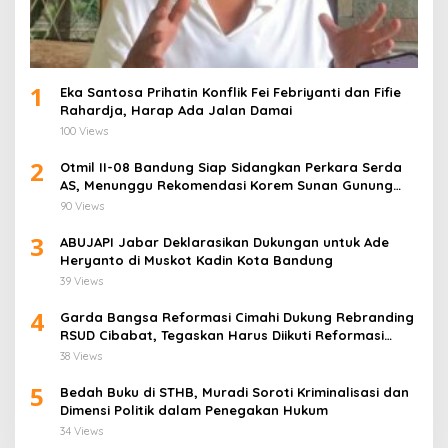
1
Eka Santosa Prihatin Konflik Fei Febriyanti dan Fifie
Rahardja, Harap Ada Jalan Damai
100 Views
2
Otmil II-08 Bandung Siap Sidangkan Perkara Serda
AS, Menunggu Rekomendasi Korem Sunan Gunung
Jati Cirebon
90 Views
3
ABUJAPI Jabar Deklarasikan Dukungan untuk Ade
Heryanto di Muskot Kadin Kota Bandung
39 Views
4
Garda Bangsa Reformasi Cimahi Dukung Rebranding
RSUD Cibabat, Tegaskan Harus Diikuti Reformasi
Pelayanan
38 Views
5
Bedah Buku di STHB, Muradi Soroti Kriminalisasi dan
Dimensi Politik dalam Penegakan Hukum
34 Views