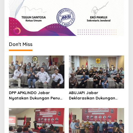
Don't Miss
DPP APKLINDO Jabar
ABUJAPI Jabar
Nyatakan Dukungan Penuh
Deklarasikan Dukungan
kepada Ade Heryanto di
untuk Ade Heryanto di
Muskot Kadin Kota
Muskot Kadin Kota
Bandung
Bandung