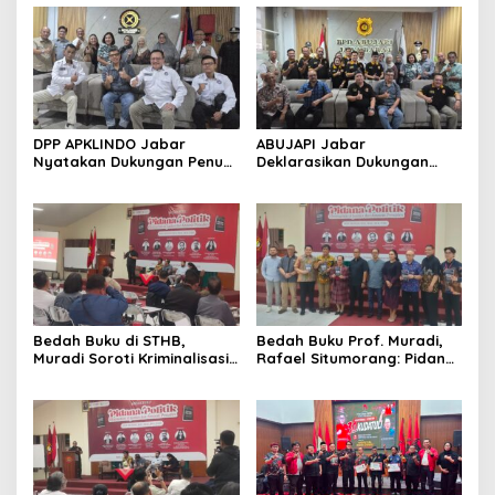
DPP APKLINDO Jabar
ABUJAPI Jabar
Nyatakan Dukungan Penuh
Deklarasikan Dukungan
kepada Ade Heryanto di
untuk Ade Heryanto di
Muskot Kadin Kota
Muskot Kadin Kota
Bandung
Bandung
Bedah Buku di STHB,
Bedah Buku Prof. Muradi,
Muradi Soroti Kriminalisasi
Rafael Situmorang: Pidana
dan Dimensi Politik dalam
Politik Perlu Dikaji Secara
Penegakan Hukum
Objektif