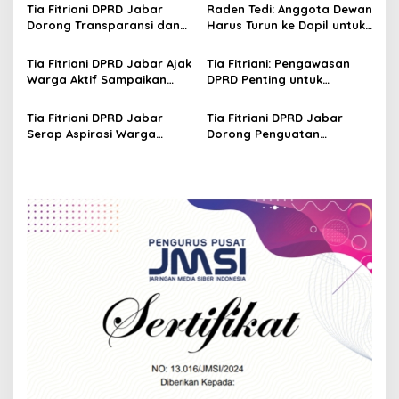
g
Adem Sutisna sebagai
Perkuat Kader NasDem di
Tia Fitriani DPRD Jabar
Raden Tedi: Anggota Dewan
Ketua IWP Jabar
Kabupaten Bandung
Dorong Transparansi dan
Harus Turun ke Dapil untuk
a
Pengawasan Program
Awasi Program
t
Pemprov Jabar hingga
Pembangunan Jabar
Tia Fitriani DPRD Jabar Ajak
Tia Fitriani: Pengawasan
Tingkat Desa
i
Warga Aktif Sampaikan
DPRD Penting untuk
Masukan dan Evaluasi
Pastikan Program Pemprov
o
pada Pengawasan
Jabar Tepat Sasaran
Tia Fitriani DPRD Jabar
Tia Fitriani DPRD Jabar
n
Program Pemprov Jabar
Serap Aspirasi Warga
Dorong Penguatan
Mekarmaju dalam Kegiatan
Pengawasan Program
Pengawasan Pemerintahan
Pemprov Jabar hingga
Tingkat Desa