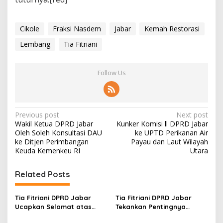
Cikole
Fraksi Nasdem
Jabar
Kemah Restorasi
Lembang
Tia Fitriani
Follow Us
P
Previous post
Next post
Wakil Ketua DPRD Jabar
Kunker Komisi ll DPRD Jabar
o
Oleh Soleh Konsultasi DAU
ke UPTD Perikanan Air
s
ke Ditjen Perimbangan
Payau dan Laut Wilayah
Keuda Kemenkeu RI
Utara
t
n
Related Posts
a
v
Tia Fitriani DPRD Jabar
Tia Fitriani DPRD Jabar
Ucapkan Selamat atas
Tekankan Pentingnya
i
Mubes IWP dan Terpilihnya
Pendidikan Politik untuk