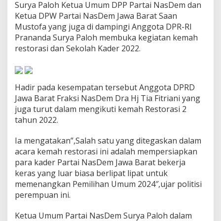
Surya Paloh Ketua Umum DPP Partai NasDem dan
a
h
Ketua DPW Partai NasDem Jawa Barat Saan
R
Mustofa yang juga di dampingi Anggota DPR-RI
e
Prananda Surya Paloh membuka kegiatan kemah
s
restorasi dan Sekolah Kader 2022.
t
o
r
a
s
Hadir pada kesempatan tersebut Anggota DPRD
i
Jawa Barat Fraksi NasDem Dra Hj Tia Fitriani yang
2
juga turut dalam mengikuti kemah Restorasi 2
0
tahun 2022.
2
2
d
Ia mengatakan”,Salah satu yang ditegaskan dalam
i
acara kemah restorasi ini adalah mempersiapkan
C
para kader Partai NasDem Jawa Barat bekerja
i
keras yang luar biasa berlipat lipat untuk
k
o
memenangkan Pemilihan Umum 2024″,ujar politisi
l
perempuan ini.
e
L
Ketua Umum Partai NasDem Surya Paloh dalam
e