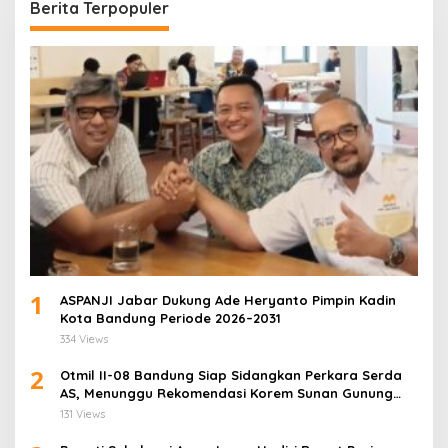
Berita Terpopuler
1
ASPANJI Jabar Dukung Ade Heryanto Pimpin Kadin
Kota Bandung Periode 2026–2031
334 Views
2
Otmil II-08 Bandung Siap Sidangkan Perkara Serda
AS, Menunggu Rekomendasi Korem Sunan Gunung
Jati Cirebon
131 Views