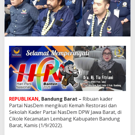
a
F
r
a
k
s
i
N
a
s
D
e
m
J
a
b
a
r
REPUBLIKAN
, Bandung Barat –
Ribuan kader
I
Partai NasDem mengikuti Kemah Restorasi dan
k
u
Sekolah Kader Partai NasDem DPW Jawa Barat, di
t
Cikole Kecamatan Lembang Kabupaten Bandung
K
Barat, Kamis (1/9/2022).
e
m