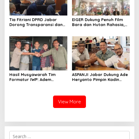
Tia Fitriani DPRD Jabar
EIGER Dukung Penuh Film
Dorong Transparansi dan
Bara dan Hutan Rahasia,
Pengawasan Program
Wali Kota Bandung Ajak
Pemprov Jabar hingga
Pelajar Menonton
Tingkat Desa
Hasil Musyawarah Tim
ASPANJI Jabar Dukung Ade
Formatur IWP: Adem
Heryanto Pimpin Kadin
Sutisna Ditetapkan Pimpin
Kota Bandung Periode
IWP DPRD Jabar Periode
2026–2031
2026–2028
View More
S