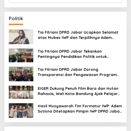
e
a
r
c
Politik
h
f
o
Tia Fitriani DPRD Jabar Ucapkan Selamat
r
atas Mubes IWP dan Terpilihnya Adem
:
Sutisna sebagai Ketua IWP Jabar
Tia Fitriani DPRD Jabar Tekankan
Pentingnya Pendidikan Politik untuk
Perkuat Kader NasDem di Kabupaten
Bandung
Tia Fitriani DPRD Jabar Dorong
Transparansi dan Pengawasan Program
Pemprov Jabar hingga Tingkat Desa
EIGER Dukung Penuh Film Bara dan Hutan
Rahasia, Wali Kota Bandung Ajak Pelajar
Menonton
Hasil Musyawarah Tim Formatur IWP: Adem
Sutisna Ditetapkan Pimpin IWP DPRD Jabar
Periode 2026–2028