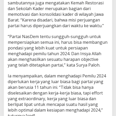
sambutannya juga mengatakan Kemah Restorasi
m
b
dan Sekolah Kader merupakan bagian dari
a
memotivasi dan konsolidasi kader di wilayah Jawa
n
Barat. “Karena disadari, bahwa misi perjuangan
g
partai harus diperjuangkan dari waktu ke waktu.”
“Partai NasDem tentu sungguh-sungguh untuk
mempersiapkan semua ini, harus bisa membangun
pondasi yang lebih kuat untuk persiapan
menghadapi pemilu tahun 2024. Dan Insya Allah
akan menghasilkan sesuatu harapan objective
yang telah ditetapkan partai,” kata Surya Paloh.
Ia menyampaikan, dalam menghadapi Pemilu 2024
diperlukan kerja yang luar biasa bagi partai yang
akan berusia 11 tahun ini. “Tidak bisa hanya
diselesaikan dengan kerja-kerja biasa, tapi effort
yang extraordinary, kerja yang luar biasa dan
berlipat lipat untuk mencapai suatu hasil yang
lebih optimal dalam kesiapan menghadapi 2024,”
tuturnya.[red]