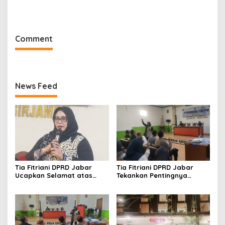
Sutisna Ditetapkan Pimpin
Kota Bandung Periode
IWP DPRD Jabar Periode
2026–2031
2026–2028
Comment
News Feed
Tia Fitriani DPRD Jabar
Tia Fitriani DPRD Jabar
Ucapkan Selamat atas
Tekankan Pentingnya
Mubes IWP dan Terpilihnya
Pendidikan Politik untuk
Adem Sutisna sebagai
Perkuat Kader NasDem di
Ketua IWP Jabar
Kabupaten Bandung