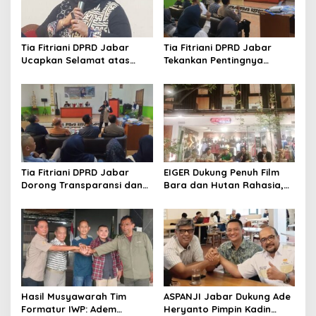
Tia Fitriani DPRD Jabar
Tia Fitriani DPRD Jabar
Ucapkan Selamat atas
Tekankan Pentingnya
Mubes IWP dan Terpilihnya
Pendidikan Politik untuk
Adem Sutisna sebagai
Perkuat Kader NasDem di
Ketua IWP Jabar
Kabupaten Bandung
Tia Fitriani DPRD Jabar
EIGER Dukung Penuh Film
Dorong Transparansi dan
Bara dan Hutan Rahasia,
Pengawasan Program
Wali Kota Bandung Ajak
Pemprov Jabar hingga
Pelajar Menonton
Tingkat Desa
Hasil Musyawarah Tim
ASPANJI Jabar Dukung Ade
Formatur IWP: Adem
Heryanto Pimpin Kadin