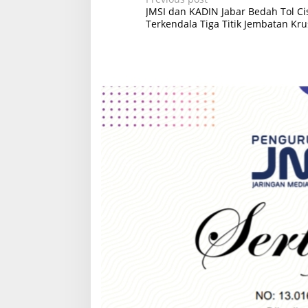
P
JMSI dan KADIN Jabar Bedah Tol 
o
Terkendala Tiga Titik Jembatan Kru
s
t
n
a
v
i
g
a
t
i
o
n