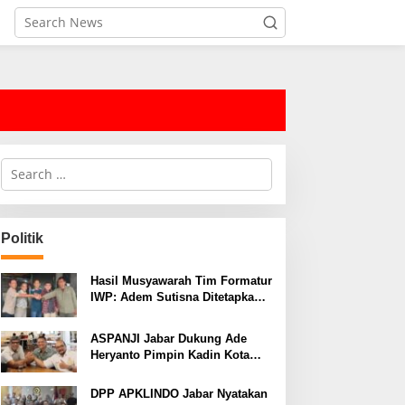
S
e
a
r
c
Politik
h
f
o
Hasil Musyawarah Tim Formatur
r
IWP: Adem Sutisna Ditetapkan
:
Pimpin IWP DPRD Jabar
Periode 2026–2028
ASPANJI Jabar Dukung Ade
Heryanto Pimpin Kadin Kota
Bandung Periode 2026–2031
DPP APKLINDO Jabar Nyatakan