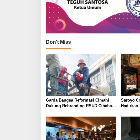
Don't Miss
Garda Bangsa Reformasi Cimahi
Saroyo C
Dukung Rebranding RSUD Cibabat,
Hadirkan
Tegaskan Harus Diikuti Reformasi
dengan Ci
Pelayanan