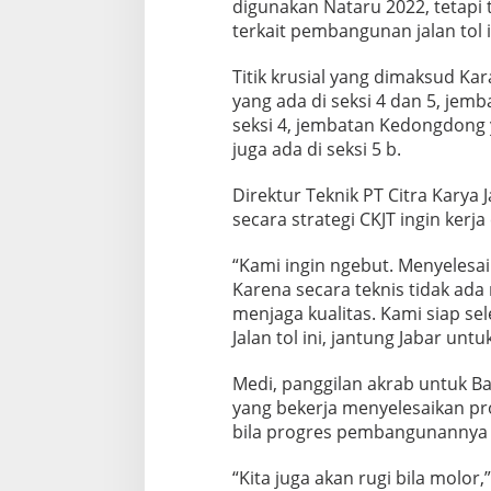
digunakan Nataru 2022, tetapi t
p
terkait pembangunan jalan tol i
a
t
Titik krusial yang dimaksud Ka
yang ada di seksi 4 dan 5, jem
seksi 4, jembatan Kedongdong 
juga ada di seksi 5 b.
Direktur Teknik PT Citra Karya
secara strategi CKJT ingin kerja
“Kami ingin ngebut. Menyelesai
Karena secara teknis tidak ada
menjaga kualitas. Kami siap sel
Jalan tol ini, jantung Jabar untuk
Medi, panggilan akrab untuk B
yang bekerja menyelesaikan pr
bila progres pembangunannya
“Kita juga akan rugi bila molor,