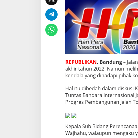
a
S
t
r
a
t
e
g
i
C
K
REPUBLIKAN
, Bandung
– Jala
J
akhir tahun 2022. Namun melih
T
I
kendala yang dihadapi pihak ko
n
g
Hal itu dibedah dalam diskusi 
i
Tuntas Bandara Internasional Ja
n
Progres Pembangunan Jalan T
K
e
r
j
a
Kepala Sub Bidang Perencanaan 
C
Wajhahu, walaupun mengaku yaki
e