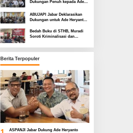
Dukungan Penuh kepada Ade
Heryanto di Muskot Kadin Kota
Bandung
ABUJAPI Jabar Deklarasikan
Dukungan untuk Ade Heryanto
di Muskot Kadin Kota Bandung
Bedah Buku di STHB, Muradi
Soroti Kriminalisasi dan
Dimensi Politik dalam
Penegakan Hukum
Berita Terpopuler
1
ASPANJI Jabar Dukung Ade Heryanto