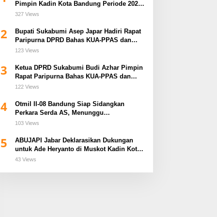
Pimpin Kadin Kota Bandung Periode 2026–
2031
327 Views
2
Bupati Sukabumi Asep Japar Hadiri Rapat
Paripurna DPRD Bahas KUA-PPAS dan
Raperda Disabilitas
123 Views
3
Ketua DPRD Sukabumi Budi Azhar Pimpin
Rapat Paripurna Bahas KUA-PPAS dan
Raperda Tirta Jaya
122 Views
4
Otmil II-08 Bandung Siap Sidangkan
Perkara Serda AS, Menunggu
Rekomendasi Korem Sunan Gunung Jati
103 Views
Cirebon
5
ABUJAPI Jabar Deklarasikan Dukungan
untuk Ade Heryanto di Muskot Kadin Kota
Bandung
43 Views