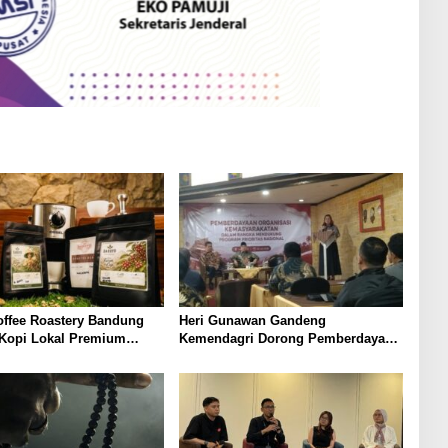
offee Roastery Bandung
Heri Gunawan Gandeng
 Kopi Lokal Premium
Kemendagri Dorong Pemberdayaan
ta Rasa Khas Nusantara
Ormas di Sukabumi