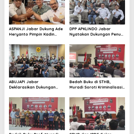
ASPANJI Jabar Dukung Ade
DPP APKLINDO Jabar
Heryanto Pimpin Kadin
Nyatakan Dukungan Penuh
Kota Bandung Periode
kepada Ade Heryanto di
2026–2031
Muskot Kadin Kota
Bandung
ABUJAPI Jabar
Bedah Buku di STHB,
Deklarasikan Dukungan
Muradi Soroti Kriminalisasi
untuk Ade Heryanto di
dan Dimensi Politik dalam
Muskot Kadin Kota
Penegakan Hukum
Bandung