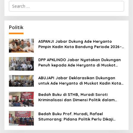
S
e
a
r
c
Politik
h
f
o
ASPANJI Jabar Dukung Ade Heryanto
r
Pimpin Kadin Kota Bandung Periode 2026–
:
2031
DPP APKLINDO Jabar Nyatakan Dukungan
Penuh kepada Ade Heryanto di Muskot
Kadin Kota Bandung
ABUJAPI Jabar Deklarasikan Dukungan
untuk Ade Heryanto di Muskot Kadin Kota
Bandung
Bedah Buku di STHB, Muradi Soroti
Kriminalisasi dan Dimensi Politik dalam
Penegakan Hukum
Bedah Buku Prof. Muradi, Rafael
Situmorang: Pidana Politik Perlu Dikaji
Secara Objektif