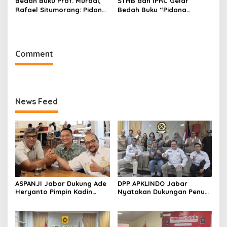
Bedah Buku Prof. Muradi,
STHB dan IPRC Gelar
Rafael Situmorang: Pidana
Bedah Buku “Pidana
Politik Perlu Dikaji Secara
Politik”, Bahas Obstruction
Objektif
of Justice hingga Amnesti
Presiden
Comment
News Feed
ASPANJI Jabar Dukung Ade
DPP APKLINDO Jabar
Heryanto Pimpin Kadin
Nyatakan Dukungan Penuh
Kota Bandung Periode
kepada Ade Heryanto di
2026–2031
Muskot Kadin Kota
Bandung