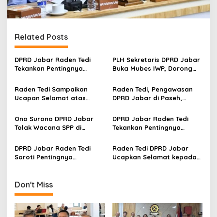
Related Posts
DPRD Jabar Raden Tedi
PLH Sekretaris DPRD Jabar
Tekankan Pentingnya
Buka Mubes IWP, Dorong
Perencanaan dan
Wartawan Parlemen
Pengendalian
Perkuat Jurnalisme
Raden Tedi Sampaikan
Raden Tedi, Pengawasan
Pembangunan yang Tepat
Berbasis Fakta
Ucapan Selamat atas
DPRD Jabar di Paseh,
Sasaran
Terselenggaranya
Warga Keluhkan Jalan
Musyawarah Besar Ikatan
Rusak hingga KIS Dicoret
Ono Surono DPRD Jabar
DPRD Jabar Raden Tedi
Wartawan Parlemen DPRD
Tolak Wacana SPP di
Tekankan Pentingnya
Jabar
Sekolah Negeri, Pendidikan
Penataan Ruang dan
Gratis 12 Tahun Harus
Permukiman Berkelanjutan
DPRD Jabar Raden Tedi
Raden Tedi DPRD Jabar
Dijamin Negara
di Jawa Barat
Soroti Pentingnya
Ucapkan Selamat kepada
Pembangunan
Slamet Ariyadi, Ketua
Infrastruktur Berkualitas
Umum BM PAN Periode
untuk Percepat
2026-2031
Don't Miss
Pertumbuhan Daerah