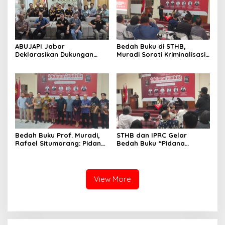
ABUJAPI Jabar
Bedah Buku di STHB,
Deklarasikan Dukungan
Muradi Soroti Kriminalisasi
untuk Ade Heryanto di
dan Dimensi Politik dalam
Muskot Kadin Kota
Penegakan Hukum
Bandung
Bedah Buku Prof. Muradi,
STHB dan IPRC Gelar
Rafael Situmorang: Pidana
Bedah Buku “Pidana
Politik Perlu Dikaji Secara
Politik”, Bahas Obstruction
Objektif
of Justice hingga Amnesti
Presiden
View More