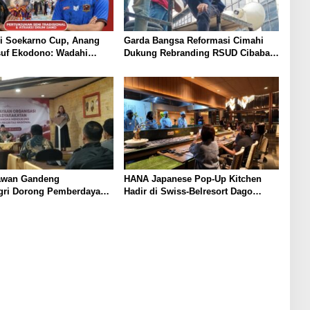
i Soekarno Cup, Anang
Garda Bangsa Reformasi Cimahi
suf Ekodono: Wadahi
Dukung Rebranding RSUD Cibabat,
uda dari Pelosok Tanah
Tegaskan Harus Diikuti Reformasi
Pelayanan
awan Gandeng
HANA Japanese Pop-Up Kitchen
ri Dorong Pemberdayaan
Hadir di Swiss-Belresort Dago
 Sukabumi
Heritage Bandung, Tawarkan
Pengalaman Omakase Eksklusif