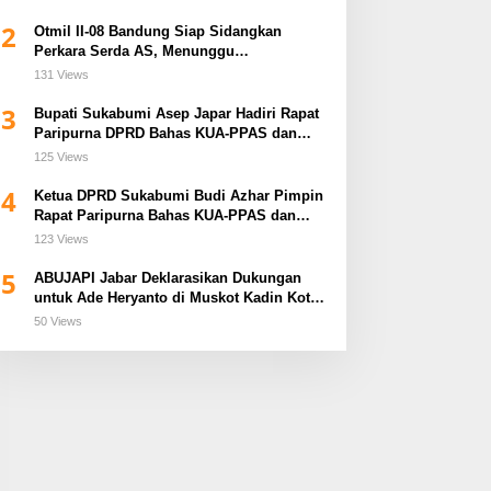
2
Otmil II-08 Bandung Siap Sidangkan
Perkara Serda AS, Menunggu
Rekomendasi Korem Sunan Gunung Jati
131 Views
Cirebon
3
Bupati Sukabumi Asep Japar Hadiri Rapat
Paripurna DPRD Bahas KUA-PPAS dan
Raperda Disabilitas
125 Views
4
Ketua DPRD Sukabumi Budi Azhar Pimpin
Rapat Paripurna Bahas KUA-PPAS dan
Raperda Tirta Jaya
123 Views
5
ABUJAPI Jabar Deklarasikan Dukungan
untuk Ade Heryanto di Muskot Kadin Kota
Bandung
50 Views