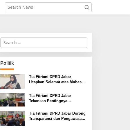
S
e
a
r
c
Politik
h
f
o
Tia Fitriani DPRD Jabar
r
Ucapkan Selamat atas Mubes
:
IWP dan Terpilihnya Adem
Sutisna sebagai Ketua IWP
Tia Fitriani DPRD Jabar
Jabar
Tekankan Pentingnya
Pendidikan Politik untuk
Perkuat Kader NasDem di
Tia Fitriani DPRD Jabar Dorong
Kabupaten Bandung
Transparansi dan Pengawasan
Program Pemprov Jabar hingga
Tingkat Desa