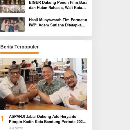
EIGER Dukung Penuh Film Bara
dan Hutan Rahasia, Wali Kota
Bandung Ajak Pelajar Menonton
Hasil Musyawarah Tim Formatur
IWP: Adem Sutisna Ditetapkan
Pimpin IWP DPRD Jabar
Periode 2026–2028
Berita Terpopuler
1
ASPANJI Jabar Dukung Ade Heryanto
Pimpin Kadin Kota Bandung Periode 2026–
2031
334 Views