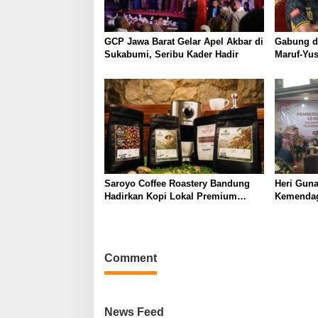
GCP Jawa Barat Gelar Apel Akbar di
Gabung d
Sukabumi, Seribu Kader Hadir
Maruf-Yu
Talenta M
Air
Saroyo Coffee Roastery Bandung
Heri Gun
Hadirkan Kopi Lokal Premium
Kemendag
dengan Cita Rasa Khas Nusantara
Ormas di
Comment
News Feed