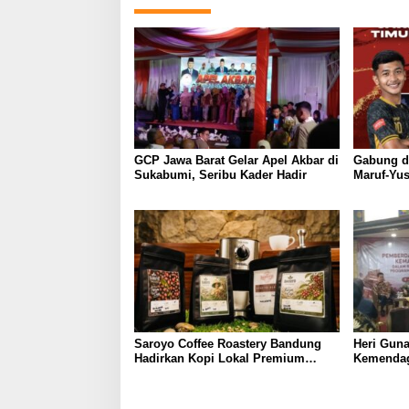
GCP Jawa Barat Gelar Apel Akbar di
Gabung d
Sukabumi, Seribu Kader Hadir
Maruf-Yu
Talenta M
Air
Saroyo Coffee Roastery Bandung
Heri Gun
Hadirkan Kopi Lokal Premium
Kemendag
dengan Cita Rasa Khas Nusantara
Ormas di