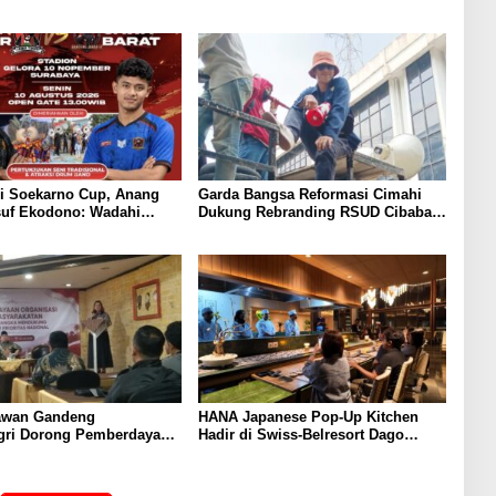
i Soekarno Cup, Anang
Garda Bangsa Reformasi Cimahi
suf Ekodono: Wadahi
Dukung Rebranding RSUD Cibabat,
uda dari Pelosok Tanah
Tegaskan Harus Diikuti Reformasi
Pelayanan
awan Gandeng
HANA Japanese Pop-Up Kitchen
ri Dorong Pemberdayaan
Hadir di Swiss-Belresort Dago
 Sukabumi
Heritage Bandung, Tawarkan
Pengalaman Omakase Eksklusif