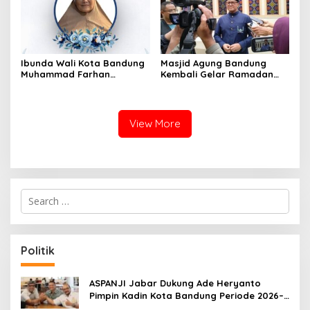
Ibunda Wali Kota Bandung
Masjid Agung Bandung
Muhammad Farhan
Kembali Gelar Ramadan
Meninggal Dunia
Festival 2026, Setelah 11
Tahun Vakum
View More
S
e
a
r
c
Politik
h
f
o
ASPANJI Jabar Dukung Ade Heryanto
r
Pimpin Kadin Kota Bandung Periode 2026–
:
2031