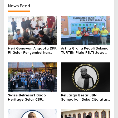
News Feed
Heri Gunawan Anggota DPR
Artha Graha Peduli Dukung
RI Gelar Penyembelihan
TURTEN Piala PELTI Jawa
Hewan Kurban di Rumah
Barat 2026, Dorong
Aspirasi
Olahraga dan
Kesejahteraan Masyarakat
Swiss-Belresort Dago
Keluarga Besar JBN
Heritage Gelar CSR
Sampaikan Duka Cita atas
Ramadan, Ajak Anak Panti
Wafatnya Ketua JBN Kota
Asuhan Buka Puasa
Cimahi, Muh Effendi
Bersama