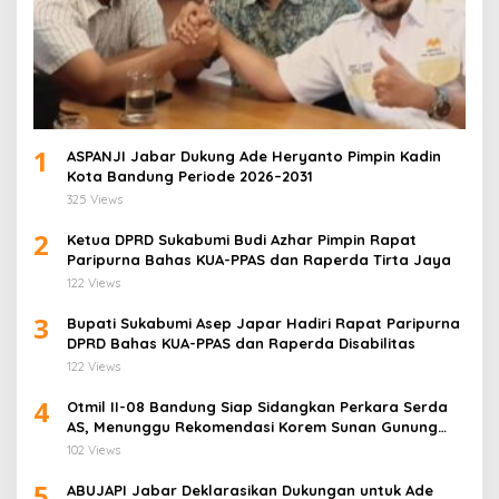
1
ASPANJI Jabar Dukung Ade Heryanto Pimpin Kadin
Kota Bandung Periode 2026–2031
325 Views
2
Ketua DPRD Sukabumi Budi Azhar Pimpin Rapat
Paripurna Bahas KUA-PPAS dan Raperda Tirta Jaya
122 Views
3
Bupati Sukabumi Asep Japar Hadiri Rapat Paripurna
DPRD Bahas KUA-PPAS dan Raperda Disabilitas
122 Views
4
Otmil II-08 Bandung Siap Sidangkan Perkara Serda
AS, Menunggu Rekomendasi Korem Sunan Gunung
Jati Cirebon
102 Views
5
ABUJAPI Jabar Deklarasikan Dukungan untuk Ade