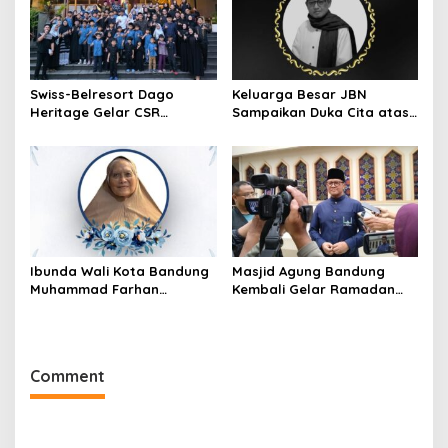
Swiss-Belresort Dago
Keluarga Besar JBN
Heritage Gelar CSR
Sampaikan Duka Cita atas
Ramadan, Ajak Anak Panti
Wafatnya Ketua JBN Kota
Asuhan Buka Puasa
Cimahi, Muh Effendi
Bersama
Ibunda Wali Kota Bandung
Masjid Agung Bandung
Muhammad Farhan
Kembali Gelar Ramadan
Meninggal Dunia
Festival 2026, Setelah 11
Tahun Vakum
Comment