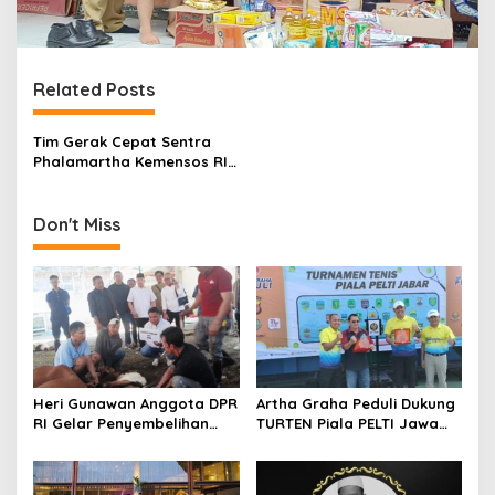
Related Posts
Tim Gerak Cepat Sentra
Phalamartha Kemensos RI
Berikan Bantuan Kepada
Keluarga Siswi ‘Pingsan’ Di
Cibadak
Don't Miss
Heri Gunawan Anggota DPR
Artha Graha Peduli Dukung
RI Gelar Penyembelihan
TURTEN Piala PELTI Jawa
Hewan Kurban di Rumah
Barat 2026, Dorong
Aspirasi
Olahraga dan
Kesejahteraan Masyarakat