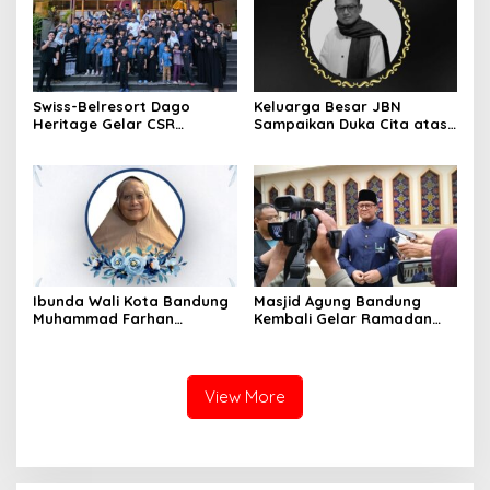
Swiss-Belresort Dago
Keluarga Besar JBN
Heritage Gelar CSR
Sampaikan Duka Cita atas
Ramadan, Ajak Anak Panti
Wafatnya Ketua JBN Kota
Asuhan Buka Puasa
Cimahi, Muh Effendi
Bersama
Ibunda Wali Kota Bandung
Masjid Agung Bandung
Muhammad Farhan
Kembali Gelar Ramadan
Meninggal Dunia
Festival 2026, Setelah 11
Tahun Vakum
View More