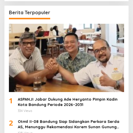
Berita Terpopuler
1
ASPANJI Jabar Dukung Ade Heryanto Pimpin Kadin
Kota Bandung Periode 2026–2031
334 Views
2
Otmil II-08 Bandung Siap Sidangkan Perkara Serda
AS, Menunggu Rekomendasi Korem Sunan Gunung
Jati Cirebon
125 Views