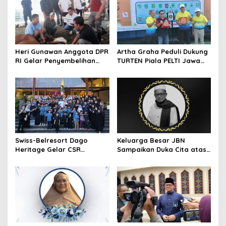
Heri Gunawan Anggota DPR
Artha Graha Peduli Dukung
RI Gelar Penyembelihan
TURTEN Piala PELTI Jawa
Hewan Kurban di Rumah
Barat 2026, Dorong
Aspirasi
Olahraga dan
Kesejahteraan Masyarakat
Swiss-Belresort Dago
Keluarga Besar JBN
Heritage Gelar CSR
Sampaikan Duka Cita atas
Ramadan, Ajak Anak Panti
Wafatnya Ketua JBN Kota
Asuhan Buka Puasa
Cimahi, Muh Effendi
Bersama