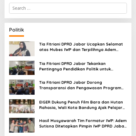
S
e
a
r
c
Politik
h
f
o
Tia Fitriani DPRD Jabar Ucapkan Selamat
r
atas Mubes IWP dan Terpilihnya Adem
:
Sutisna sebagai Ketua IWP Jabar
Tia Fitriani DPRD Jabar Tekankan
Pentingnya Pendidikan Politik untuk
Perkuat Kader NasDem di Kabupaten
Bandung
Tia Fitriani DPRD Jabar Dorong
Transparansi dan Pengawasan Program
Pemprov Jabar hingga Tingkat Desa
EIGER Dukung Penuh Film Bara dan Hutan
Rahasia, Wali Kota Bandung Ajak Pelajar
Menonton
Hasil Musyawarah Tim Formatur IWP: Adem
Sutisna Ditetapkan Pimpin IWP DPRD Jabar
Periode 2026–2028