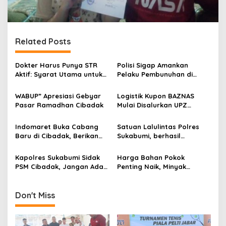
Related Posts
Dokter Harus Punya STR
Polisi Sigap Amankan
Aktif: Syarat Utama untuk
Pelaku Pembunuhan di
Berpraktik
Cibadak
WABUP” Apresiasi Gebyar
Logistik Kupon BAZNAS
Pasar Ramadhan Cibadak
Mulai Disalurkan UPZ
Kecamatan Cibadak
Indomaret Buka Cabang
Satuan Lalulintas Polres
Baru di Cibadak, Berikan
Sukabumi, berhasil
Promo dan Diskon Menarik
amankan sopir penyebab
Bagi Konsumen
kecelakaan beruntun di
Kapolres Sukabumi Sidak
Harga Bahan Pokok
Cibadak
PSM Cibadak, Jangan Ada
Penting Naik, Minyak
Penimbunan, Ini
Goreng Subsidi Langka Di
Penjelasannya..!
PSM Cibadak
Don't Miss