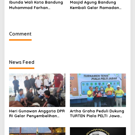
Ibunda Wali Kota Bandung
Masjid Agung Bandung
Muhammad Farhan
Kembali Gelar Ramadan
Meninggal Dunia
Festival 2026, Setelah 11
Tahun Vakum
Comment
News Feed
Heri Gunawan Anggota DPR
Artha Graha Peduli Dukung
RI Gelar Penyembelihan
TURTEN Piala PELTI Jawa
Hewan Kurban di Rumah
Barat 2026, Dorong
Aspirasi
Olahraga dan
Kesejahteraan Masyarakat