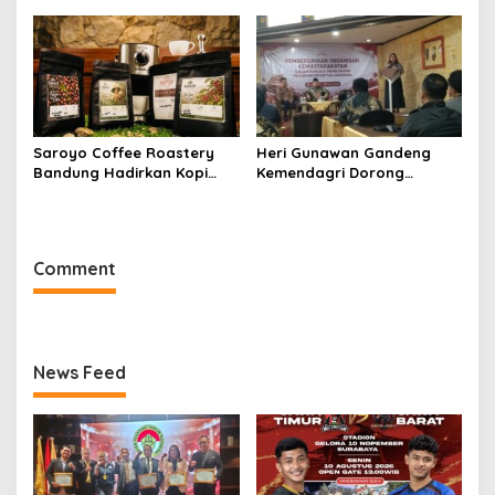
Korem Sunan Gunung Jati
Harus Diikuti Reformasi
Cirebon
Pelayanan
Saroyo Coffee Roastery
Heri Gunawan Gandeng
Bandung Hadirkan Kopi
Kemendagri Dorong
Lokal Premium dengan Cita
Pemberdayaan Ormas di
Rasa Khas Nusantara
Sukabumi
Comment
News Feed