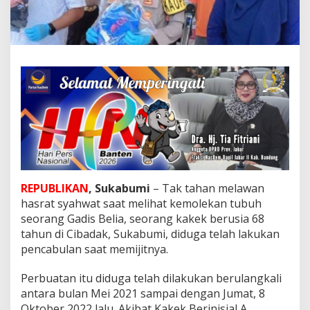
s
r
a
t
,
K
a
k
e
k
6
8
T
H
REPUBLIKAN
, Sukabumi
– Tak tahan melawan
D
hasrat syahwat saat melihat kemolekan tubuh
i
d
seorang Gadis Belia, seorang kakek berusia 68
u
tahun di Cibadak, Sukabumi, diduga telah lakukan
g
pencabulan saat memijitnya.
a
C
Perbuatan itu diduga telah dilakukan berulangkali
a
b
antara bulan Mei 2021 sampai dengan Jumat, 8
u
Oktober 2022 lalu. Akibat Kakek Berinisial A