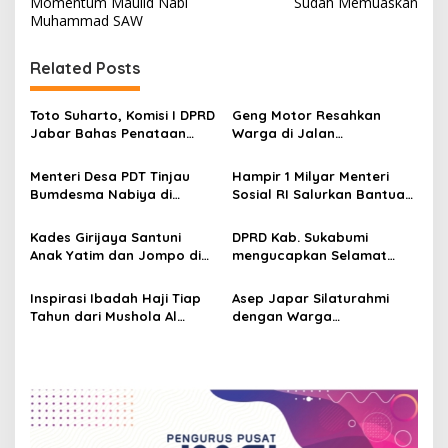
Momentum Maulid Nabi
Sudah Memuaskan
t
Muhammad SAW
n
Related Posts
a
v
Toto Suharto, Komisi I DPRD
Geng Motor Resahkan
i
Jabar Bahas Penataan
Warga di Jalan
g
Batas Wilayah di Cimahi,
Bojonggenteng, Sukabumi
Sukabumi, dan Banjar
Menteri Desa PDT Tinjau
Hampir 1 Milyar Menteri
a
Bumdesma Nabiya di
Sosial RI Salurkan Bantuan
t
Nagrak, Sukabumi
Sosial dan Tinjau Posko
Bencana Longsor di
i
Kades Girijaya Santuni
DPRD Kab. Sukabumi
Simpenan, Sukabumi
Anak Yatim dan Jompo di
mengucapkan Selamat
o
Gelaran Seren Taun ke-197
Hari Bhayangkara ke-78
n
Inspirasi Ibadah Haji Tiap
Asep Japar Silaturahmi
Tahun dari Mushola Al
dengan Warga
Hidayah Kp. Pakuwon
Kalapanunggal, Sukabumi,
Sukabumi Ke Baitullah
Relawan Alur Cai