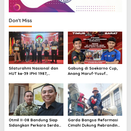
Don't Miss
Silaturahmi Nasional dan
Gabung di Soekarno Cup,
HUT ke-39 IPHI 1987,
Anang Maruf-Yusuf
Dorong Penguatan Peran
Ekodono: Wadahi Talenta
Advokat dalam Pembaruan
Muda dari Pelosok Tanah
Hukum
Air
Otmil II-08 Bandung Siap
Garda Bangsa Reformasi
Sidangkan Perkara Serda
Cimahi Dukung Rebranding
AS, Menunggu Rekomendasi
RSUD Cibabat, Tegaskan