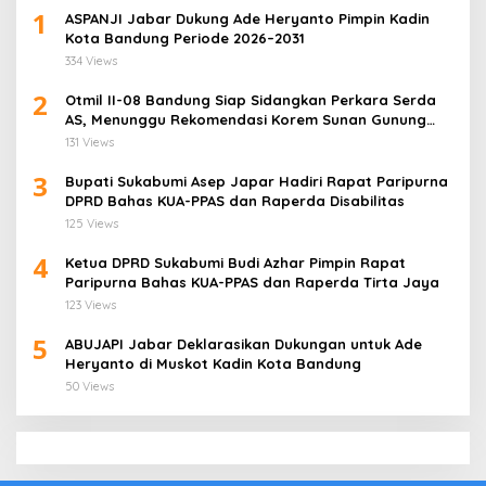
1
ASPANJI Jabar Dukung Ade Heryanto Pimpin Kadin
Kota Bandung Periode 2026–2031
334 Views
2
Otmil II-08 Bandung Siap Sidangkan Perkara Serda
AS, Menunggu Rekomendasi Korem Sunan Gunung
Jati Cirebon
131 Views
3
Bupati Sukabumi Asep Japar Hadiri Rapat Paripurna
DPRD Bahas KUA-PPAS dan Raperda Disabilitas
125 Views
4
Ketua DPRD Sukabumi Budi Azhar Pimpin Rapat
Paripurna Bahas KUA-PPAS dan Raperda Tirta Jaya
123 Views
5
ABUJAPI Jabar Deklarasikan Dukungan untuk Ade
Heryanto di Muskot Kadin Kota Bandung
50 Views