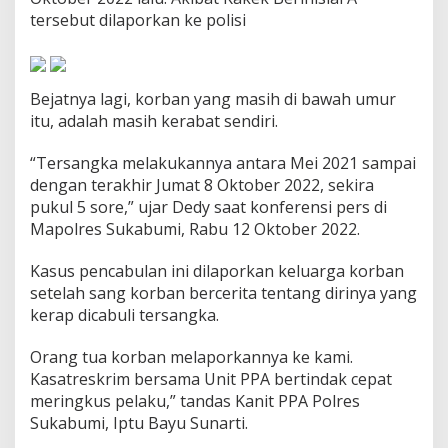
l
tersebut dilaporkan ke polisi
i
K
e
r
Bejatnya lagi, korban yang masih di bawah umur
a
b
itu, adalah masih kerabat sendiri.
a
t
“Tersangka melakukannya antara Mei 2021 sampai
S
dengan terakhir Jumat 8 Oktober 2022, sekira
e
pukul 5 sore,” ujar Dedy saat konferensi pers di
n
d
Mapolres Sukabumi, Rabu 12 Oktober 2022.
i
r
Kasus pencabulan ini dilaporkan keluarga korban
i
setelah sang korban bercerita tentang dirinya yang
d
kerap dicabuli tersangka.
i
C
i
Orang tua korban melaporkannya ke kami.
b
Kasatreskrim bersama Unit PPA bertindak cepat
a
meringkus pelaku,” tandas Kanit PPA Polres
d
Sukabumi, Iptu Bayu Sunarti.
a
k