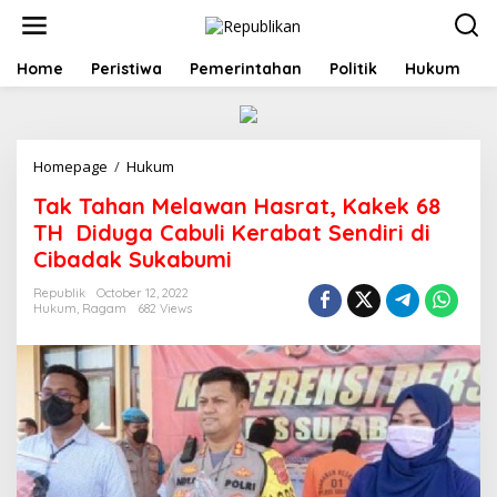
S
k
i
p
Home
Peristiwa
Pemerintahan
Politik
Hukum
t
o
c
o
Homepage
/
Hukum
T
n
a
t
Tak Tahan Melawan Hasrat, Kakek 68
k
e
T
n
TH Diduga Cabuli Kerabat Sendiri di
a
t
Cibadak Sukabumi
h
a
Republik
October 12, 2022
n
Hukum
,
Ragam
682 Views
M
e
l
a
w
a
n
H
a