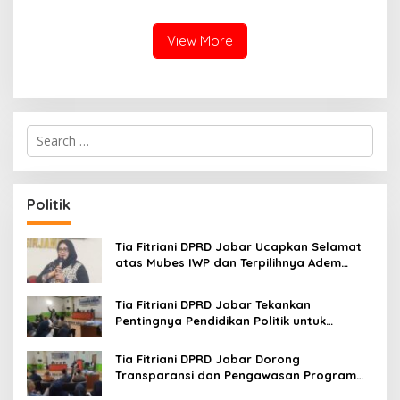
Rasa Khas Nusantara
Sukabumi
View More
S
e
a
r
c
Politik
h
f
o
Tia Fitriani DPRD Jabar Ucapkan Selamat
r
atas Mubes IWP dan Terpilihnya Adem
:
Sutisna sebagai Ketua IWP Jabar
Tia Fitriani DPRD Jabar Tekankan
Pentingnya Pendidikan Politik untuk
Perkuat Kader NasDem di Kabupaten
Bandung
Tia Fitriani DPRD Jabar Dorong
Transparansi dan Pengawasan Program
Pemprov Jabar hingga Tingkat Desa