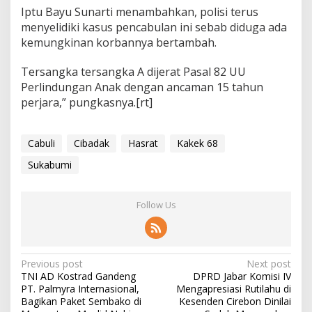
S
Iptu Bayu Sunarti menambahkan, polisi terus
u
menyelidiki kasus pencabulan ini sebab diduga ada
k
kemungkinan korbannya bertambah.
a
b
Tersangka tersangka A dijerat Pasal 82 UU
u
m
Perlindungan Anak dengan ancaman 15 tahun
i
perjara,” pungkasnya.[rt]
Cabuli
Cibadak
Hasrat
Kakek 68
Sukabumi
Follow Us
P
Previous post
Next post
TNI AD Kostrad Gandeng
DPRD Jabar Komisi IV
o
PT. Palmyra Internasional,
Mengapresiasi Rutilahu di
s
Bagikan Paket Sembako di
Kesenden Cirebon Dinilai