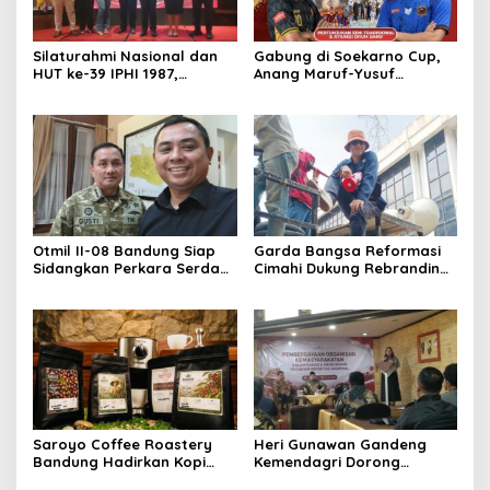
Silaturahmi Nasional dan
Gabung di Soekarno Cup,
HUT ke-39 IPHI 1987,
Anang Maruf-Yusuf
Dorong Penguatan Peran
Ekodono: Wadahi Talenta
Advokat dalam Pembaruan
Muda dari Pelosok Tanah
Hukum
Air
Otmil II-08 Bandung Siap
Garda Bangsa Reformasi
Sidangkan Perkara Serda
Cimahi Dukung Rebranding
AS, Menunggu Rekomendasi
RSUD Cibabat, Tegaskan
Korem Sunan Gunung Jati
Harus Diikuti Reformasi
Cirebon
Pelayanan
Saroyo Coffee Roastery
Heri Gunawan Gandeng
Bandung Hadirkan Kopi
Kemendagri Dorong
Lokal Premium dengan Cita
Pemberdayaan Ormas di