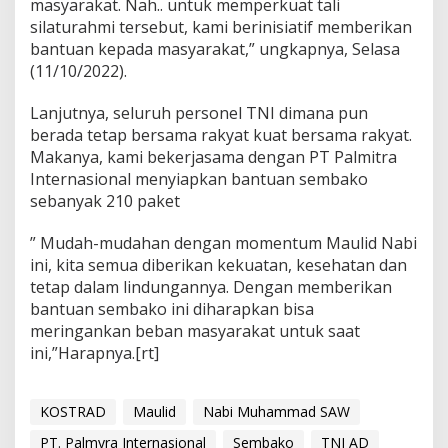
masyarakat. Nah.. untuk memperkuat tali
e
silaturahmi tersebut, kami berinisiatif memberikan
n
bantuan kepada masyarakat,” ungkapnya, Selasa
t
u
(11/10/2022).
m
M
Lanjutnya, seluruh personel TNI dimana pun
a
berada tetap bersama rakyat kuat bersama rakyat.
u
Makanya, kami bekerjasama dengan PT Palmitra
l
i
Internasional menyiapkan bantuan sembako
d
sebanyak 210 paket
N
a
” Mudah-mudahan dengan momentum Maulid Nabi
b
ini, kita semua diberikan kekuatan, kesehatan dan
i
M
tetap dalam lindungannya. Dengan memberikan
u
bantuan sembako ini diharapkan bisa
h
meringankan beban masyarakat untuk saat
a
ini,”Harapnya.[rt]
m
m
a
d
KOSTRAD
Maulid
Nabi Muhammad SAW
S
PT. Palmyra Internasional
Sembako
TNI AD
A