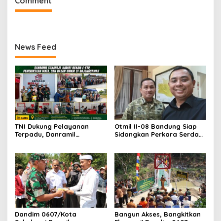
Comment
News Feed
TNI Dukung Pelayanan
Otmil II-08 Bandung Siap
Terpadu, Danramil
Sidangkan Perkara Serda
Sukaraja Hadiri Rekam E-
AS, Menunggu Rekomendasi
KTP, Pemeriksaan Mata,
Korem Sunan Gunung Jati
dan Bazar UMKM
Cirebon
Dandim 0607/Kota
Bangun Akses, Bangkitkan