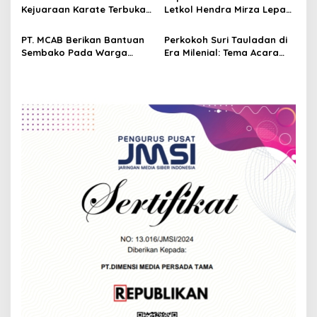
i
Kebugaran
Kejuaraan Karate Terbuka
Letkol Hendra Mirza Lepas
o
Tahun 2024
Dua Anggota Kodiklatad
n
PT. MCAB Berikan Bantuan
Perkokoh Suri Tauladan di
Sembako Pada Warga
Era Milenial: Tema Acara
Terdampak Banjir di
Maulid di Desa Langensari
Dayaeuhkolot