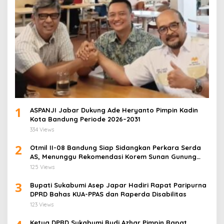
1
ASPANJI Jabar Dukung Ade Heryanto Pimpin Kadin
Kota Bandung Periode 2026–2031
334 Views
2
Otmil II-08 Bandung Siap Sidangkan Perkara Serda
AS, Menunggu Rekomendasi Korem Sunan Gunung
Jati Cirebon
125 Views
3
Bupati Sukabumi Asep Japar Hadiri Rapat Paripurna
DPRD Bahas KUA-PPAS dan Raperda Disabilitas
123 Views
Ketua DPRD Sukabumi Budi Azhar Pimpin Rapat