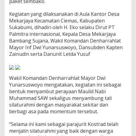
paket sembako.
,
B
Kegiatan yang dilaksanakan di Aula Kantor Desa
a
g
Mekarjaya Kecamatan Ciemas, Kabupaten
i
Sukabumi, dihadiri oleh H. Eko selaku Dirut PT
k
Palmitra internasional, Kepala Desa Mekarjaya
a
Bambang Sujana, Wakil Komandan Denharrahlat
n
Mayor Inf Dwi Yunarsuswoyo, Dansubden Kapten
P
a
Zainudin serta Danunit Letda Yusuf
k
e
t
S
Wakil Komandan Denharrahlat Mayor Dwi
e
Yunarsuswoyo mengatakan, kegiatan ini sebagai
m
b
bentuk menyambut perayaan Maulid Nabi
a
Muhammad SAW sekaligus menyambung tali
k
silaturahmi dengan masyarakat sekitar dan
o
berbagi asa pada momentum tersebut.
d
i
M
“Selama ini kami sebagai parajurit Kostrad telah
o
menjalin silaturahmi yang baik dengan warga
m