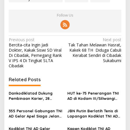
W
Follow Us
P
Previous post
Next post
Bercita-cita Ingin Jadi
Tak Tahan Melawan Hasrat,
o
Dokter, Kakak Siswi SD Viral
Kakek 68 TH Diduga Cabuli
s
Di Cibadak, Pemegang Rank
Kerabat Sendiri di Cibadak
V IPS 4 Di Tingkat SLTA
Sukabumi
t
Cibadak
n
Related Posts
a
v
Dankodiklatad Dukung
HUT ke-75 Penerangan TNI
i
Pembinaan Karier, 28
AD di Kodam III/Siliwangi
g
Perwira Tinggi TNI AD Naik
Digelar Sederhana dan
Pangkat
Penuh Kebersamaan
355 Personel Gabungan TNI
JBN Rutin Berlatih Tenis di
a
AD Gelar Apel Siaga Jelang
Lapangan Kodiklat TNI AD
t
Unras di Bandung
Bandung, Jalin
Kekompakan dan Jaga
Kodiklat TNI AD Gelar
Kapen Kodiklat TNI AD