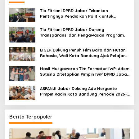
f
o
Tia Fitriani DPRD Jabar Tekankan
r
Pentingnya Pendidikan Politik untuk
:
Perkuat Kader NasDem di Kabupaten
Bandung
Tia Fitriani DPRD Jabar Dorong
Transparansi dan Pengawasan Program
Pemprov Jabar hingga Tingkat Desa
EIGER Dukung Penuh Film Bara dan Hutan
Rahasia, Wali Kota Bandung Ajak Pelajar
Menonton
Hasil Musyawarah Tim Formatur IWP: Adem
Sutisna Ditetapkan Pimpin IWP DPRD Jabar
Periode 2026–2028
ASPANJI Jabar Dukung Ade Heryanto
Pimpin Kadin Kota Bandung Periode 2026–
2031
Berita Terpopuler