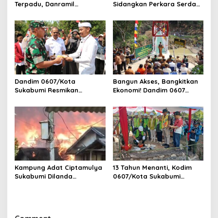
Terpadu, Danramil
Sidangkan Perkara Serda
Sukaraja Hadiri Rekam E-
AS, Menunggu Rekomendasi
KTP, Pemeriksaan Mata,
Korem Sunan Gunung Jati
dan Bazar UMKM
Cirebon
Dandim 0607/Kota
Bangun Akses, Bangkitkan
Sukabumi Resmikan
Ekonomi! Dandim 0607
Jembatan Garuda LECI di
Resmikan Jembatan
Sukaresmi
Garuda Cipanas Tahap V
Kampung Adat Ciptamulya
13 Tahun Menanti, Kodim
Sukabumi Dilanda
0607/Kota Sukabumi
Kebakaran Besar
Wujudkan Harapan Warga
Lewat Jembatan Gantung
Garuda Aryadipa