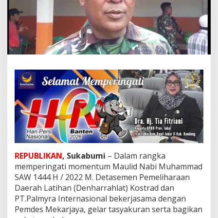
n
g
P
T
.
P
a
l
m
y
r
a
I
n
t
e
r
n
REPUBLIKAN
, Sukabumi
– Dalam rangka
a
memperingati momentum Maulid Nabi Muhammad
s
SAW 1444 H / 2022 M. Detasemen Pemeliharaan
i
Daerah Latihan (Denharrahlat) Kostrad dan
o
n
PT.Palmyra Internasional bekerjasama dengan
a
Pemdes Mekarjaya, gelar tasyakuran serta bagikan
l