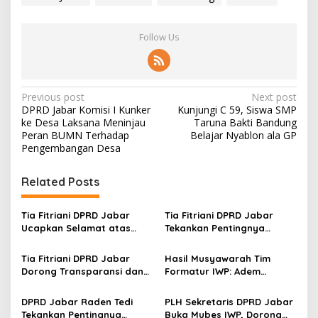
Follow Us
P
Previous post
Next post
DPRD Jabar Komisi I Kunker
Kunjungi C 59, Siswa SMP
o
ke Desa Laksana Meninjau
Taruna Bakti Bandung
s
Peran BUMN Terhadap
Belajar Nyablon ala GP
Pengembangan Desa
t
n
Related Posts
a
v
Tia Fitriani DPRD Jabar
Tia Fitriani DPRD Jabar
Ucapkan Selamat atas
Tekankan Pentingnya
i
Mubes IWP dan Terpilihnya
Pendidikan Politik untuk
g
Adem Sutisna sebagai
Perkuat Kader NasDem di
Tia Fitriani DPRD Jabar
Hasil Musyawarah Tim
Ketua IWP Jabar
Kabupaten Bandung
Dorong Transparansi dan
Formatur IWP: Adem
a
Pengawasan Program
Sutisna Ditetapkan Pimpin
t
Pemprov Jabar hingga
IWP DPRD Jabar Periode
DPRD Jabar Raden Tedi
PLH Sekretaris DPRD Jabar
Tingkat Desa
2026–2028
Tekankan Pentingnya
Buka Mubes IWP, Dorong