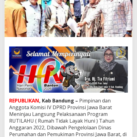
L
a
k
u
k
a
n
M
o
n
i
t
o
r
i
n
g
L
REPUBLIKAN
, Kab Bandung –
Pimpinan dan
a
Anggota Komisi IV DPRD Provinsi Jawa Barat
p
a
Meninjau Langsung Pelaksanaan Program
n
RUTILAHU ( Rumah Tidak Layak Huni ) Tahun
g
Anggaran 2022, Dibawah Pengelolaan Dinas
a
Perumahan dan Pemukiman Provinsi Jawa Barat, di
n