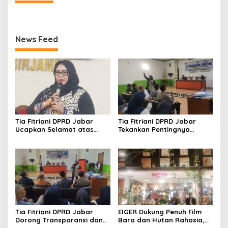
News Feed
Tia Fitriani DPRD Jabar
Tia Fitriani DPRD Jabar
Ucapkan Selamat atas
Tekankan Pentingnya
Mubes IWP dan Terpilihnya
Pendidikan Politik untuk
Adem Sutisna sebagai
Perkuat Kader NasDem di
Ketua IWP Jabar
Kabupaten Bandung
Tia Fitriani DPRD Jabar
EIGER Dukung Penuh Film
Dorong Transparansi dan
Bara dan Hutan Rahasia,
Pengawasan Program
Wali Kota Bandung Ajak