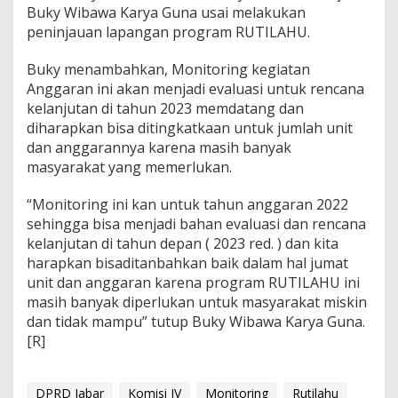
Buky Wibawa Karya Guna usai melakukan
w
a
peninjauan lapangan program RUTILAHU.
B
a
Buky menambahkan, Monitoring kegiatan
r
Anggaran ini akan menjadi evaluasi untuk rencana
a
kelanjutan di tahun 2023 memdatang dan
t
T
diharapkan bisa ditingkatkaan untuk jumlah unit
A
dan anggarannya karena masih banyak
2
masyarakat yang memerlukan.
0
2
“Monitoring ini kan untuk tahun anggaran 2022
2
sehingga bisa menjadi bahan evaluasi dan rencana
kelanjutan di tahun depan ( 2023 red. ) dan kita
harapkan bisaditanbahkan baik dalam hal jumat
unit dan anggaran karena program RUTILAHU ini
masih banyak diperlukan untuk masyarakat miskin
dan tidak mampu” tutup Buky Wibawa Karya Guna.
[R]
DPRD Jabar
Komisi IV
Monitoring
Rutilahu