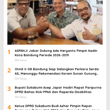
1
ASPANJI Jabar Dukung Ade Heryanto Pimpin Kadin
Kota Bandung Periode 2026–2031
334 Views
2
Otmil II-08 Bandung Siap Sidangkan Perkara Serda
AS, Menunggu Rekomendasi Korem Sunan Gunung
Jati Cirebon
129 Views
3
Bupati Sukabumi Asep Japar Hadiri Rapat Paripurna
DPRD Bahas KUA-PPAS dan Raperda Disabilitas
123 Views
4
Ketua DPRD Sukabumi Budi Azhar Pimpin Rapat