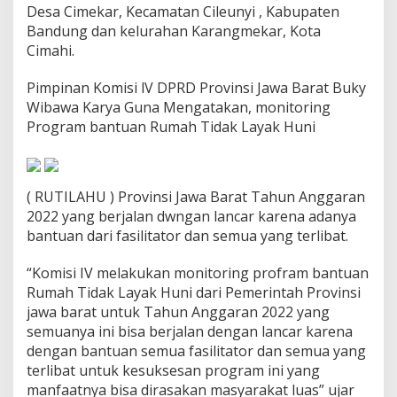
P
Desa Cimekar, Kecamatan Cileunyi , Kabupaten
r
Bandung dan kelurahan Karangmekar, Kota
o
Cimahi.
g
r
Pimpinan Komisi lV DPRD Provinsi Jawa Barat Buky
a
m
Wibawa Karya Guna Mengatakan, monitoring
R
Program bantuan Rumah Tidak Layak Huni
U
T
I
L
( RUTILAHU ) Provinsi Jawa Barat Tahun Anggaran
A
2022 yang berjalan dwngan lancar karena adanya
H
U
bantuan dari fasilitator dan semua yang terlibat.
P
r
“Komisi IV melakukan monitoring profram bantuan
o
Rumah Tidak Layak Huni dari Pemerintah Provinsi
v
jawa barat untuk Tahun Anggaran 2022 yang
i
n
semuanya ini bisa berjalan dengan lancar karena
s
dengan bantuan semua fasilitator dan semua yang
i
terlibat untuk kesuksesan program ini yang
J
manfaatnya bisa dirasakan masyarakat luas” ujar
a