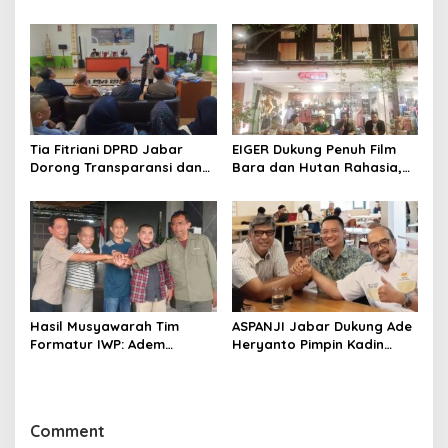
Mubes IWP dan Terpilihnya
Pendidikan Politik untuk
Adem Sutisna sebagai
Perkuat Kader NasDem di
Ketua IWP Jabar
Kabupaten Bandung
Tia Fitriani DPRD Jabar
EIGER Dukung Penuh Film
Dorong Transparansi dan
Bara dan Hutan Rahasia,
Pengawasan Program
Wali Kota Bandung Ajak
Pemprov Jabar hingga
Pelajar Menonton
Tingkat Desa
Hasil Musyawarah Tim
ASPANJI Jabar Dukung Ade
Formatur IWP: Adem
Heryanto Pimpin Kadin
Sutisna Ditetapkan Pimpin
Kota Bandung Periode
IWP DPRD Jabar Periode
2026–2031
2026–2028
Comment