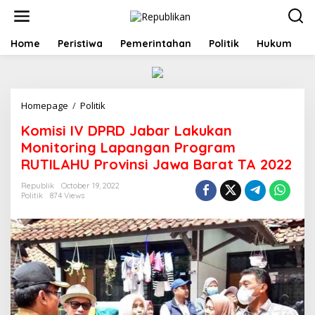
S
k
i
p
Home
Peristiwa
Pemerintahan
Politik
Hukum
t
o
c
o
Homepage
/
Politik
K
n
o
t
Komisi IV DPRD Jabar Lakukan
m
e
i
n
Monitoring Lapangan Program
s
t
RUTILAHU Provinsi Jawa Barat TA 2022
i
I
Republik
October 19, 2022
V
Politik
874 Views
D
P
R
D
J
a
b
a
r