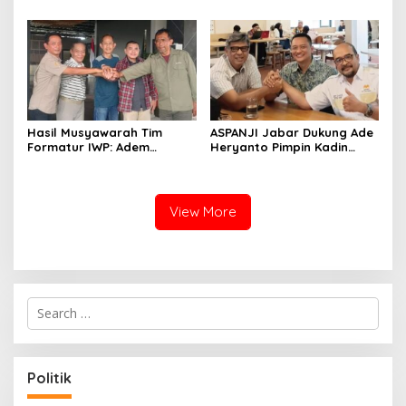
Pemprov Jabar hingga
Pelajar Menonton
Tingkat Desa
Hasil Musyawarah Tim
ASPANJI Jabar Dukung Ade
Formatur IWP: Adem
Heryanto Pimpin Kadin
Sutisna Ditetapkan Pimpin
Kota Bandung Periode
IWP DPRD Jabar Periode
2026–2031
2026–2028
View More
S
e
a
r
c
Politik
h
f