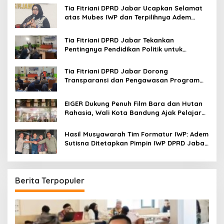
o
Tia Fitriani DPRD Jabar Ucapkan Selamat
r
atas Mubes IWP dan Terpilihnya Adem
:
Sutisna sebagai Ketua IWP Jabar
Tia Fitriani DPRD Jabar Tekankan
Pentingnya Pendidikan Politik untuk
Perkuat Kader NasDem di Kabupaten
Bandung
Tia Fitriani DPRD Jabar Dorong
Transparansi dan Pengawasan Program
Pemprov Jabar hingga Tingkat Desa
EIGER Dukung Penuh Film Bara dan Hutan
Rahasia, Wali Kota Bandung Ajak Pelajar
Menonton
Hasil Musyawarah Tim Formatur IWP: Adem
Sutisna Ditetapkan Pimpin IWP DPRD Jabar
Periode 2026–2028
Berita Terpopuler