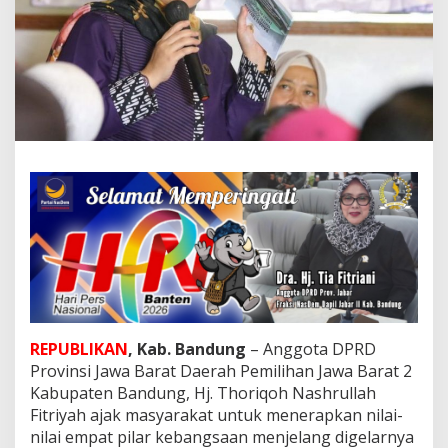
R
D
J
a
b
a
r
A
j
a
k
M
a
s
y
a
r
a
k
REPUBLIKAN
, Kab. Bandung
– Anggota DPRD
a
t
Provinsi Jawa Barat Daerah Pemilihan Jawa Barat 2
T
Kabupaten Bandung, Hj. Thoriqoh Nashrullah
e
Fitriyah ajak masyarakat untuk menerapkan nilai-
r
nilai empat pilar kebangsaan menjelang digelarnya
a