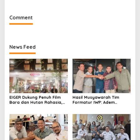
Muskot Kadin Kota
Penegakan Hukum
Bandung
Comment
News Feed
EIGER Dukung Penuh Film
Hasil Musyawarah Tim
Bara dan Hutan Rahasia,
Formatur IWP: Adem
Wali Kota Bandung Ajak
Sutisna Ditetapkan Pimpin
Pelajar Menonton
IWP DPRD Jabar Periode
2026–2028