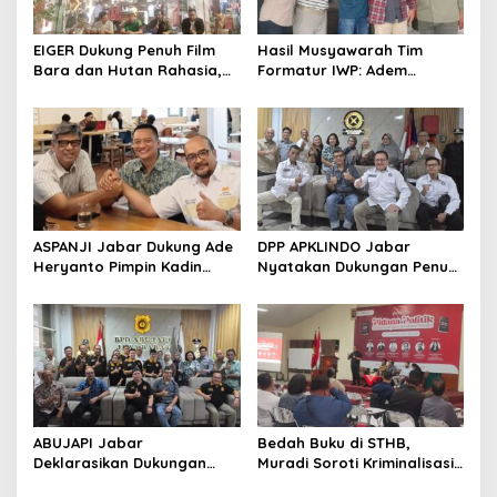
EIGER Dukung Penuh Film
Hasil Musyawarah Tim
Bara dan Hutan Rahasia,
Formatur IWP: Adem
Wali Kota Bandung Ajak
Sutisna Ditetapkan Pimpin
Pelajar Menonton
IWP DPRD Jabar Periode
2026–2028
ASPANJI Jabar Dukung Ade
DPP APKLINDO Jabar
Heryanto Pimpin Kadin
Nyatakan Dukungan Penuh
Kota Bandung Periode
kepada Ade Heryanto di
2026–2031
Muskot Kadin Kota
Bandung
ABUJAPI Jabar
Bedah Buku di STHB,
Deklarasikan Dukungan
Muradi Soroti Kriminalisasi
untuk Ade Heryanto di
dan Dimensi Politik dalam