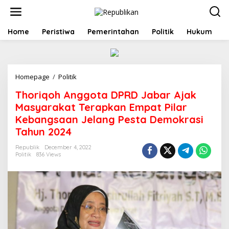
S
k
i
p
Home
Peristiwa
Pemerintahan
Politik
Hukum
t
o
c
o
Homepage
/
Politik
T
n
h
t
Thoriqoh Anggota DPRD Jabar Ajak
o
e
r
n
Masyarakat Terapkan Empat Pilar
i
t
Kebangsaan Jelang Pesta Demokrasi
q
Tahun 2024
o
h
Republik
December 4, 2022
A
Politik
836 Views
n
g
g
o
t
a
D
P