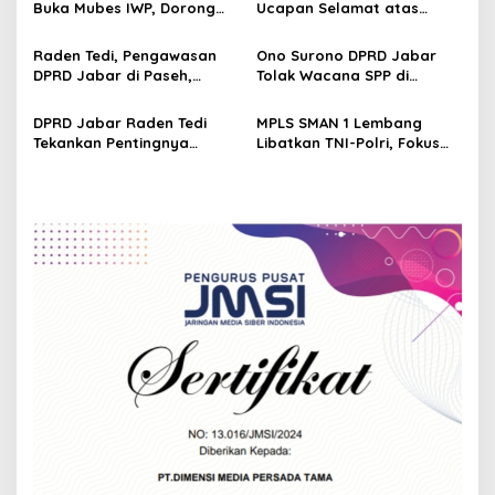
g
Buka Mubes IWP, Dorong
Ucapan Selamat atas
Sasaran
Wartawan Parlemen
Terselenggaranya
a
Perkuat Jurnalisme
Musyawarah Besar Ikatan
Raden Tedi, Pengawasan
Ono Surono DPRD Jabar
t
Berbasis Fakta
Wartawan Parlemen DPRD
DPRD Jabar di Paseh,
Tolak Wacana SPP di
Jabar
i
Warga Keluhkan Jalan
Sekolah Negeri, Pendidikan
Rusak hingga KIS Dicoret
Gratis 12 Tahun Harus
DPRD Jabar Raden Tedi
MPLS SMAN 1 Lembang
o
Dijamin Negara
Tekankan Pentingnya
Libatkan TNI-Polri, Fokus
n
Penataan Ruang dan
Bentuk Karakter dan
Permukiman Berkelanjutan
Wawasan Kebangsaan
di Jawa Barat