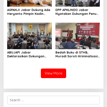
ASPANJI Jabar Dukung Ade
DPP APKLINDO Jabar
Heryanto Pimpin Kadin
Nyatakan Dukungan Penuh
Kota Bandung Periode
kepada Ade Heryanto di
2026–2031
Muskot Kadin Kota
Bandung
ABUJAPI Jabar
Bedah Buku di STHB,
Deklarasikan Dukungan
Muradi Soroti Kriminalisasi
untuk Ade Heryanto di
dan Dimensi Politik dalam
Muskot Kadin Kota
Penegakan Hukum
Bandung
View More
S
e
a