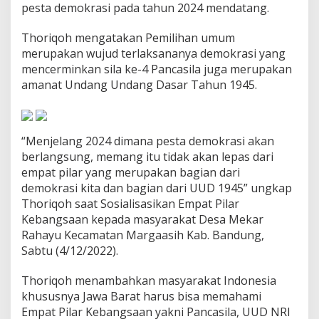
pesta demokrasi pada tahun 2024 mendatang.
p
k
a
Thoriqoh mengatakan Pemilihan umum
n
merupakan wujud terlaksananya demokrasi yang
E
mencerminkan sila ke-4 Pancasila juga merupakan
m
amanat Undang Undang Dasar Tahun 1945.
p
a
t
P
i
“Menjelang 2024 dimana pesta demokrasi akan
l
berlangsung, memang itu tidak akan lepas dari
a
empat pilar yang merupakan bagian dari
r
demokrasi kita dan bagian dari UUD 1945” ungkap
K
e
Thoriqoh saat Sosialisasikan Empat Pilar
b
Kebangsaan kepada masyarakat Desa Mekar
a
Rahayu Kecamatan Margaasih Kab. Bandung,
n
Sabtu (4/12/2022).
g
s
a
Thoriqoh menambahkan masyarakat Indonesia
a
khususnya Jawa Barat harus bisa memahami
n
Empat Pilar Kebangsaan yakni Pancasila, UUD NRI
J