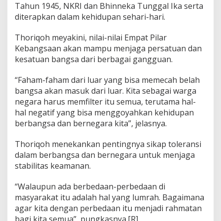
Tahun 1945, NKRI dan Bhinneka Tunggal Ika serta
e
l
diterapkan dalam kehidupan sehari-hari.
a
n
Thoriqoh meyakini, nilai-nilai Empat Pilar
g
Kebangsaan akan mampu menjaga persatuan dan
P
kesatuan bangsa dari berbagai gangguan.
e
s
t
“Faham-faham dari luar yang bisa memecah belah
a
bangsa akan masuk dari luar. Kita sebagai warga
D
negara harus memfilter itu semua, terutama hal-
e
hal negatif yang bisa menggoyahkan kehidupan
m
o
berbangsa dan bernegara kita”, jelasnya.
k
r
Thoriqoh menekankan pentingnya sikap toleransi
a
dalam berbangsa dan bernegara untuk menjaga
s
stabilitas keamanan.
i
T
a
“Walaupun ada berbedaan-perbedaan di
h
masyarakat itu adalah hal yang lumrah. Bagaimana
u
agar kita dengan perbedaan itu menjadi rahmatan
n
bagi kita semua”, pungkasnya.[R]
2