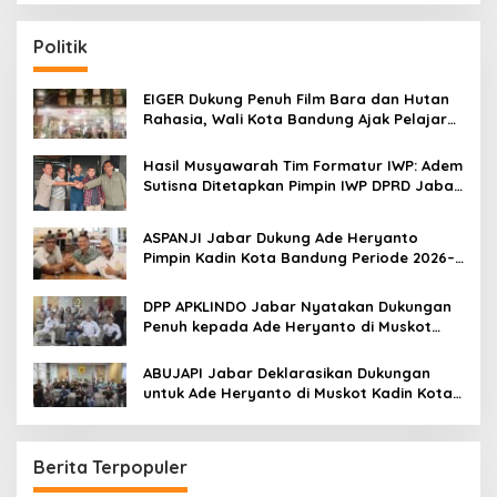
r
c
Politik
h
f
o
EIGER Dukung Penuh Film Bara dan Hutan
r
Rahasia, Wali Kota Bandung Ajak Pelajar
:
Menonton
Hasil Musyawarah Tim Formatur IWP: Adem
Sutisna Ditetapkan Pimpin IWP DPRD Jabar
Periode 2026–2028
ASPANJI Jabar Dukung Ade Heryanto
Pimpin Kadin Kota Bandung Periode 2026–
2031
DPP APKLINDO Jabar Nyatakan Dukungan
Penuh kepada Ade Heryanto di Muskot
Kadin Kota Bandung
ABUJAPI Jabar Deklarasikan Dukungan
untuk Ade Heryanto di Muskot Kadin Kota
Bandung
Berita Terpopuler