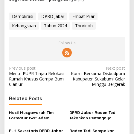
0
2
4
Demokrasi
DPRD Jabar
Empat Pilar
Kebangsaan
Tahun 2024
Thoriqoh
Follow Us
P
Previous post
Next post
Mentri PUPR Tinjau Relokasi
Kormi Bersama Disbudpora
o
Rumah Khusus Gempa Bumi
Kabupaten Sukabumi Gelar
s
Cianjur
Minggu Bergerak
t
Related Posts
n
a
Hasil Musyawarah Tim
DPRD Jabar Raden Tedi
v
Formatur IWP: Adem
Tekankan Pentingnya
Sutisna Ditetapkan Pimpin
Perencanaan dan
i
IWP DPRD Jabar Periode
Pengendalian
PLH Sekretaris DPRD Jabar
Raden Tedi Sampaikan
2026–2028
Pembangunan yang Tepat