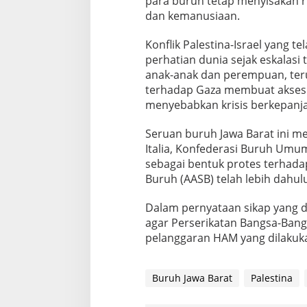
para buruh tetap menyisakan ru
dan kemanusiaan.
Konflik Palestina-Israel yang 
perhatian dunia sejak eskalasi
anak-anak dan perempuan, teru
terhadap Gaza membuat akses 
menyebabkan krisis berkepanj
Seruan buruh Jawa Barat ini me
Italia, Konfederasi Buruh Umu
sebagai bentuk protes terhadap a
Buruh (AASB) telah lebih dahul
Dalam pernyataan sikap yang d
agar Perserikatan Bangsa-Bang
pelanggaran HAM yang dilakuka
Buruh Jawa Barat
Palestina