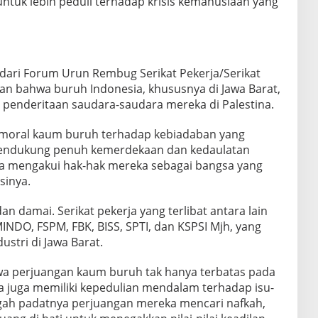
ntuk lebih peduli terhadap krisis kemanusiaan yang
t dari Forum Urun Rembug Serikat Pekerja/Serikat
n bahwa buruh Indonesia, khususnya di Jawa Barat,
 penderitaan saudara-saudara mereka di Palestina.
n moral kaum buruh terhadap kebiadaban yang
i mendukung penuh kemerdekaan dan kedaulatan
ia mengakui hak-hak mereka sebagai bangsa yang
sinya.
dan damai. Serikat pekerja yang terlibat antara lain
INDO, FSPM, FBK, BISS, SPTI, dan KSPSI Mjh, yang
ustri di Jawa Barat.
hwa perjuangan kaum buruh tak hanya terbatas pada
a juga memiliki kepedulian mendalam terhadap isu-
ngah padatnya perjuangan mereka mencari nafkah,