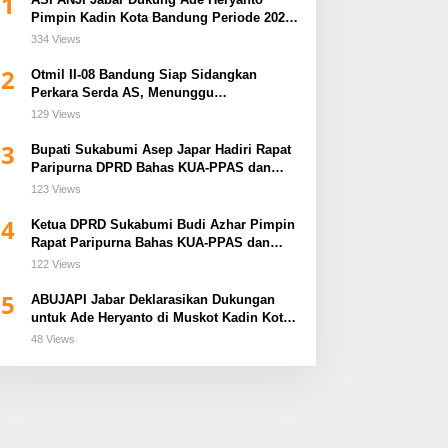
1
Pimpin Kadin Kota Bandung Periode 2026–
2031
334 Views
2
Otmil II-08 Bandung Siap Sidangkan
Perkara Serda AS, Menunggu
Rekomendasi Korem Sunan Gunung Jati
129 Views
Cirebon
3
Bupati Sukabumi Asep Japar Hadiri Rapat
Paripurna DPRD Bahas KUA-PPAS dan
Raperda Disabilitas
123 Views
4
Ketua DPRD Sukabumi Budi Azhar Pimpin
Rapat Paripurna Bahas KUA-PPAS dan
Raperda Tirta Jaya
122 Views
5
ABUJAPI Jabar Deklarasikan Dukungan
untuk Ade Heryanto di Muskot Kadin Kota
Bandung
48 Views