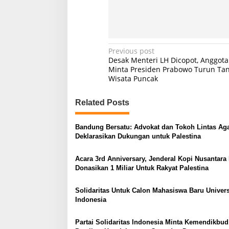
P
Previous post
Desak Menteri LH Dicopot, Anggota
o
Minta Presiden Prabowo Turun Tan
Wisata Puncak
s
t
Related Posts
n
a
Bandung Bersatu: Advokat dan Tokoh Lintas A
v
Deklarasikan Dukungan untuk Palestina
i
Acara 3rd Anniversary, Jenderal Kopi Nusantar
g
Donasikan 1 Miliar Untuk Rakyat Palestina
a
Solidaritas Untuk Calon Mahasiswa Baru Univers
t
Indonesia
i
o
Partai Solidaritas Indonesia Minta Kemendikbud