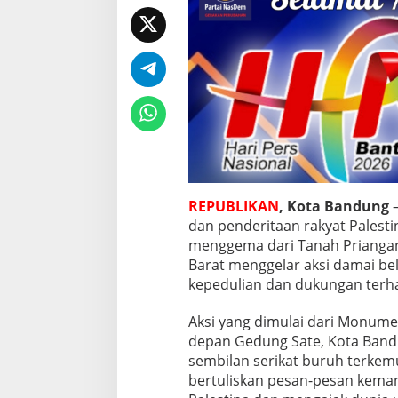
l
e
s
t
i
n
a
,
S
e
r
u
k
REPUBLIKAN
, Kota Bandung
–
a
dan penderitaan rakyat Palesti
n
menggema dari Tanah Priangan.
K
Barat menggelar aksi damai bel
e
a
kepedulian dan dukungan terha
d
i
Aksi yang dimulai dari Monume
l
depan Gedung Sate, Kota Bandung
a
sembilan serikat buruh terke
n
d
bertuliskan pesan-pesan keman
a