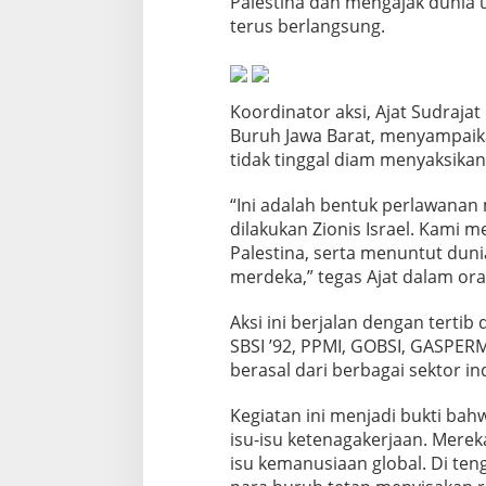
Palestina dan mengajak dunia u
r
terus berlangsung.
i
T
a
n
a
Koordinator aksi, Ajat Sudraja
h
Buruh Jawa Barat, menyampaika
P
tidak tinggal diam menyaksikan
r
i
“Ini adalah bentuk perlawana
a
n
dilakukan Zionis Israel. Kam
g
Palestina, serta menuntut dun
a
merdeka,” tegas Ajat dalam ora
n
Aksi ini berjalan dengan tertib 
SBSI ’92, PPMI, GOBSI, GASPERM
berasal dari berbagai sektor ind
Kegiatan ini menjadi bukti ba
isu-isu ketenagakerjaan. Merek
isu kemanusiaan global. Di te