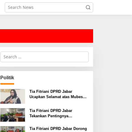
S
e
a
r
c
Politik
h
f
o
Tia Fitriani DPRD Jabar
r
Ucapkan Selamat atas Mubes
:
IWP dan Terpilihnya Adem
Sutisna sebagai Ketua IWP
Tia Fitriani DPRD Jabar
Jabar
Tekankan Pentingnya
Pendidikan Politik untuk
Perkuat Kader NasDem di
Tia Fitriani DPRD Jabar Dorong
Kabupaten Bandung