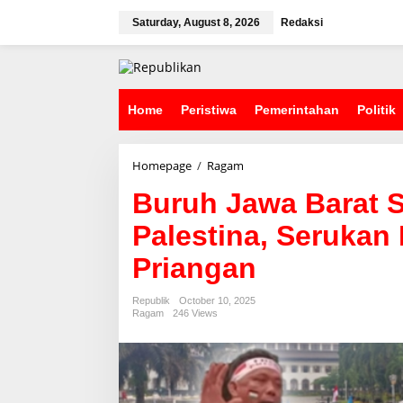
S
k
Saturday, August 8, 2026
Redaksi
i
p
t
o
c
Home
Peristiwa
Pemerintahan
Politik
o
n
t
Homepage
/
Ragam
B
e
u
n
Buruh Jawa Barat S
r
t
u
Palestina, Serukan 
h
J
Priangan
a
w
a
Republik
October 10, 2025
B
Ragam
246 Views
a
r
a
t
S