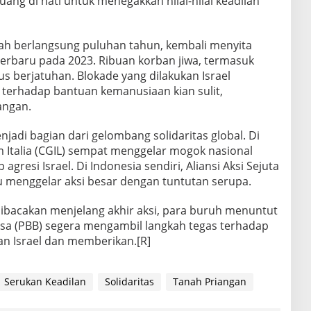
ang di hati untuk menegakkan nilai-nilai keadilan
telah berlangsung puluhan tahun, kembali menyita
 terbaru pada 2023. Ribuan korban jiwa, termasuk
s berjatuhan. Blokade yang dilakukan Israel
terhadap bantuan kemanusiaan kian sulit,
angan.
njadi bagian dari gelombang solidaritas global. Di
m Italia (CGIL) sempat menggelar mogok nasional
gresi Israel. Di Indonesia sendiri, Aliansi Aksi Sejuta
u menggelar aksi besar dengan tuntutan serupa.
ibacakan menjelang akhir aksi, para buruh menuntut
sa (PBB) segera mengambil langkah tegas terhadap
n Israel dan memberikan.[R]
Serukan Keadilan
Solidaritas
Tanah Priangan