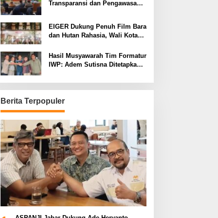
Transparansi dan Pengawasan
Program Pemprov Jabar hingga
Tingkat Desa
EIGER Dukung Penuh Film Bara
dan Hutan Rahasia, Wali Kota
Bandung Ajak Pelajar Menonton
Hasil Musyawarah Tim Formatur
IWP: Adem Sutisna Ditetapkan
Pimpin IWP DPRD Jabar
Periode 2026–2028
Berita Terpopuler
ASPANJI Jabar Dukung Ade Heryanto