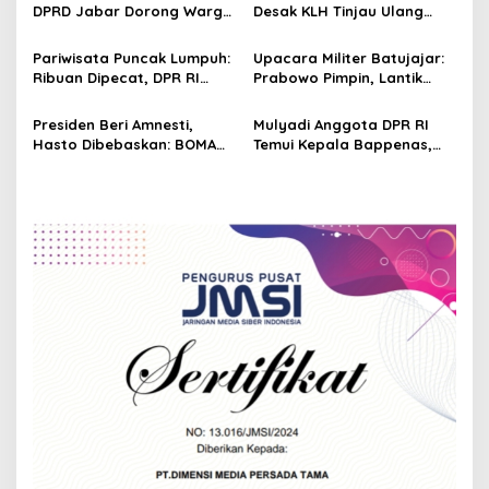
a
Efektivitas
DPRD Jabar Dorong Warga
Desak KLH Tinjau Ulang
t
Manfaatkan Peluang Usaha
Penutupan Usaha di
dari Program Makan
Puncak: Dampak Ekonomi
i
Pariwisata Puncak Lumpuh:
Upacara Militer Batujajar:
Bergizi Gratis Prabowo
Lokal Parah
Ribuan Dipecat, DPR RI
Prabowo Pimpin, Lantik
o
Soroti Menteri LHK
Komandan Baru, dan
n
Perkuat Pertahanan
Presiden Beri Amnesti,
Mulyadi Anggota DPR RI
Negara
Hasto Dibebaskan: BOMA
Temui Kepala Bappenas,
Klaim Perjuangan Didengar
Bahas Pengembangan
Jawa Barat dan Digitalisasi
UMKM