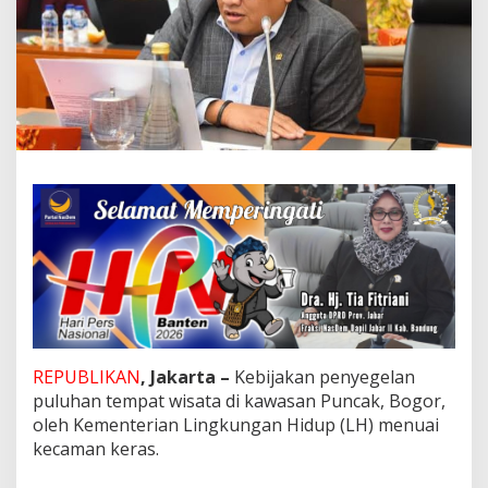
o
p
o
t
,
A
n
g
g
o
t
a
D
P
R
R
I
M
i
REPUBLIKAN
, Jakarta –
Kebijakan penyegelan
n
puluhan tempat wisata di kawasan Puncak, Bogor,
t
a
oleh Kementerian Lingkungan Hidup (LH) menuai
P
kecaman keras.
r
e