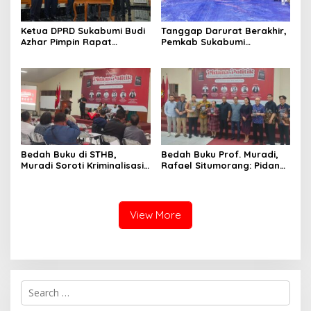
Ketua DPRD Sukabumi Budi
Tanggap Darurat Berakhir,
Azhar Pimpin Rapat
Pemkab Sukabumi
Paripurna Bahas KUA-PPAS
Pemulihan Cipta Mulya
dan Raperda Tirta Jaya
Dimulai
Bedah Buku di STHB,
Bedah Buku Prof. Muradi,
Muradi Soroti Kriminalisasi
Rafael Situmorang: Pidana
dan Dimensi Politik dalam
Politik Perlu Dikaji Secara
Penegakan Hukum
Objektif
View More
S
e