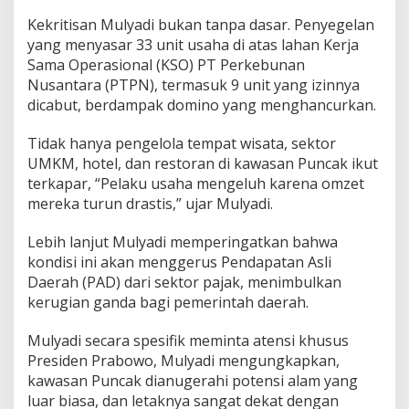
a
Kekritisan Mulyadi bukan tanpa dasar. Penyegelan
l
yang menyasar 33 unit usaha di atas lahan Kerja
W
i
Sama Operasional (KSO) PT Perkebunan
s
Nusantara (PTPN), termasuk 9 unit yang izinnya
a
dicabut, berdampak domino yang menghancurkan.
t
a
Tidak hanya pengelola tempat wisata, sektor
P
u
UMKM, hotel, dan restoran di kawasan Puncak ikut
n
terkapar, “Pelaku usaha mengeluh karena omzet
c
mereka turun drastis,” ujar Mulyadi.
a
k
Lebih lanjut Mulyadi memperingatkan bahwa
kondisi ini akan menggerus Pendapatan Asli
Daerah (PAD) dari sektor pajak, menimbulkan
kerugian ganda bagi pemerintah daerah.
Mulyadi secara spesifik meminta atensi khusus
Presiden Prabowo, Mulyadi mengungkapkan,
kawasan Puncak dianugerahi potensi alam yang
luar biasa, dan letaknya sangat dekat dengan