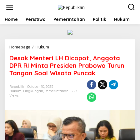
S
k
i
p
Home
Peristiwa
Pemerintahan
Politik
Hukum
t
o
c
o
Homepage
/
Hukum
D
n
e
t
Desak Menteri LH Dicopot, Anggota
s
e
a
n
DPR RI Minta Presiden Prabowo Turun
k
t
Tangan Soal Wisata Puncak
M
e
n
Republik
October 10, 2025
Hukum
,
Lingkungan
,
Pemerintahan
297
t
Views
e
r
i
L
H
D
i
c