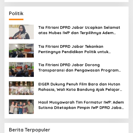
a
r
c
Politik
h
f
o
Tia Fitriani DPRD Jabar Ucapkan Selamat
r
atas Mubes IWP dan Terpilihnya Adem
:
Sutisna sebagai Ketua IWP Jabar
Tia Fitriani DPRD Jabar Tekankan
Pentingnya Pendidikan Politik untuk
Perkuat Kader NasDem di Kabupaten
Bandung
Tia Fitriani DPRD Jabar Dorong
Transparansi dan Pengawasan Program
Pemprov Jabar hingga Tingkat Desa
EIGER Dukung Penuh Film Bara dan Hutan
Rahasia, Wali Kota Bandung Ajak Pelajar
Menonton
Hasil Musyawarah Tim Formatur IWP: Adem
Sutisna Ditetapkan Pimpin IWP DPRD Jabar
Periode 2026–2028
Berita Terpopuler