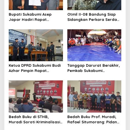
Bupati Sukabumi Asep
Otmil II-08 Bandung Siap
Japar Hadiri Rapat
Sidangkan Perkara Serda
Paripurna DPRD Bahas KUA-
AS, Menunggu Rekomendasi
PPAS dan Raperda
Korem Sunan Gunung Jati
Disabilitas
Cirebon
Ketua DPRD Sukabumi Budi
Tanggap Darurat Berakhir,
Azhar Pimpin Rapat
Pemkab Sukabumi
Paripurna Bahas KUA-PPAS
Pemulihan Cipta Mulya
dan Raperda Tirta Jaya
Dimulai
Bedah Buku di STHB,
Bedah Buku Prof. Muradi,
Muradi Soroti Kriminalisasi
Rafael Situmorang: Pidana
dan Dimensi Politik dalam
Politik Perlu Dikaji Secara