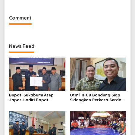
Penegakan Hukum
Objektif
Comment
News Feed
Bupati Sukabumi Asep
Otmil II-08 Bandung Siap
Japar Hadiri Rapat
Sidangkan Perkara Serda
Paripurna DPRD Bahas KUA-
AS, Menunggu Rekomendasi
PPAS dan Raperda
Korem Sunan Gunung Jati
Disabilitas
Cirebon