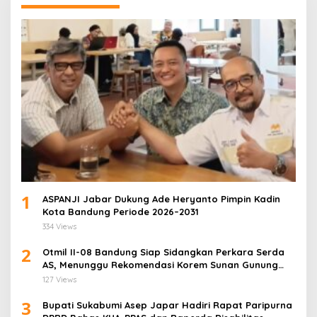
1
ASPANJI Jabar Dukung Ade Heryanto Pimpin Kadin
Kota Bandung Periode 2026–2031
334 Views
2
Otmil II-08 Bandung Siap Sidangkan Perkara Serda
AS, Menunggu Rekomendasi Korem Sunan Gunung
Jati Cirebon
127 Views
3
Bupati Sukabumi Asep Japar Hadiri Rapat Paripurna