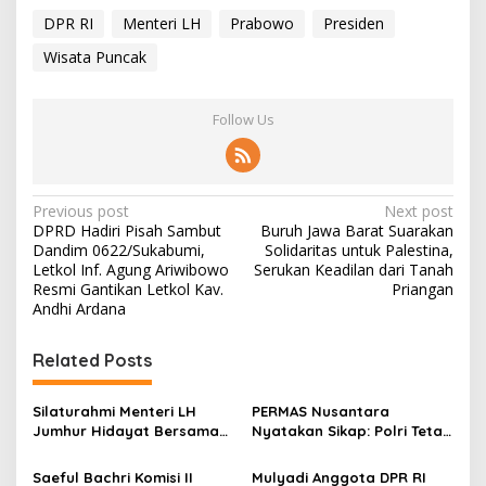
DPR RI
Menteri LH
Prabowo
Presiden
Wisata Puncak
Follow Us
P
Previous post
Next post
DPRD Hadiri Pisah Sambut
Buruh Jawa Barat Suarakan
o
Dandim 0622/Sukabumi,
Solidaritas untuk Palestina,
s
Letkol Inf. Agung Ariwibowo
Serukan Keadilan dari Tanah
Resmi Gantikan Letkol Kav.
Priangan
t
Andhi Ardana
n
Related Posts
a
v
Silaturahmi Menteri LH
PERMAS Nusantara
i
Jumhur Hidayat Bersama
Nyatakan Sikap: Polri Tetap
g
Tokoh Jabar dan Aktivis
di Bawah Presiden Demi
Lingkungan
Independensi dan
Saeful Bachri Komisi II
Mulyadi Anggota DPR RI