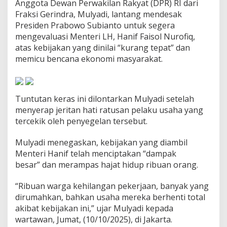
Anggota Dewan Perwakilan Rakyat (DPR) RI dari
s
Fraksi Gerindra, Mulyadi, lantang mendesak
i
d
Presiden Prabowo Subianto untuk segera
e
mengevaluasi Menteri LH, Hanif Faisol Nurofiq,
n
atas kebijakan yang dinilai “kurang tepat” dan
P
memicu bencana ekonomi masyarakat.
r
a
b
o
w
Tuntutan keras ini dilontarkan Mulyadi setelah
o
menyerap jeritan hati ratusan pelaku usaha yang
T
tercekik oleh penyegelan tersebut.
u
r
Mulyadi menegaskan, kebijakan yang diambil
u
n
Menteri Hanif telah menciptakan “dampak
T
besar” dan merampas hajat hidup ribuan orang.
a
n
“Ribuan warga kehilangan pekerjaan, banyak yang
g
dirumahkan, bahkan usaha mereka berhenti total
a
n
akibat kebijakan ini,” ujar Mulyadi kepada
S
wartawan, Jumat, (10/10/2025), di Jakarta.
o