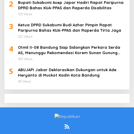
2
Bupati Sukabumi Asep Japar Hadiri Rapat Paripurna
DPRD Bahas KUA-PPAS dan Raperda Disabilitas
123 Views
3
Ketua DPRD Sukabumi Budi Azhar Pimpin Rapat
Paripurna Bahas KUA-PPAS dan Raperda Tirta Jaya
122 Views
4
Otmil II-08 Bandung Siap Sidangkan Perkara Serda
AS, Menunggu Rekomendasi Korem Sunan Gunung
Jati Cirebon
104 Views
5
ABUJAPI Jabar Deklarasikan Dukungan untuk Ade
Heryanto di Muskot Kadin Kota Bandung
43 Views