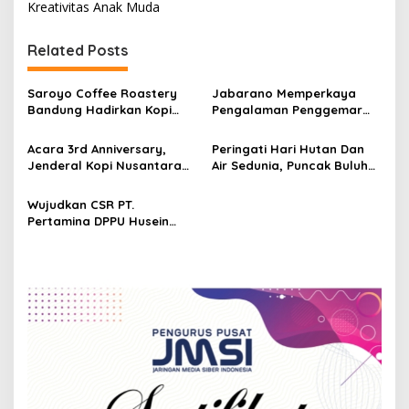
t
Kreativitas Anak Muda
n
Related Posts
a
v
Saroyo Coffee Roastery
Jabarano Memperkaya
i
Bandung Hadirkan Kopi
Pengalaman Penggemar
g
Lokal Premium dengan Cita
Kopi, Buka Cabang ke-4 di
Rasa Khas Nusantara
Dago
Acara 3rd Anniversary,
Peringati Hari Hutan Dan
a
Jenderal Kopi Nusantara
Air Sedunia, Puncak Buluh
t
Buwas Donasikan 1 Miliar
Ditanami 1000 Kopi
Untuk Rakyat Palestina
i
Wujudkan CSR PT.
Pertamina DPPU Husein
o
Sastranegara Tanam
n
Pohon Saninten dan Kopi di
Hutan Lindung Perhutani
Jabar