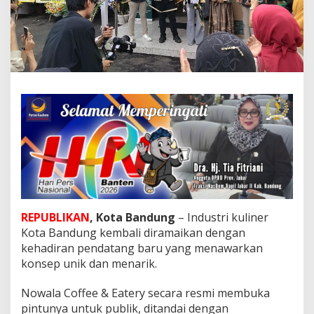
a
C
o
f
f
e
e
&
E
a
t
e
r
y
H
a
d
REPUBLIKAN
, Kota Bandung
– Industri kuliner
i
Kota Bandung kembali diramaikan dengan
r
k
kehadiran pendatang baru yang menawarkan
a
konsep unik dan menarik.
n
S
Nowala Coffee & Eatery secara resmi membuka
e
pintunya untuk publik, ditandai dengan
n