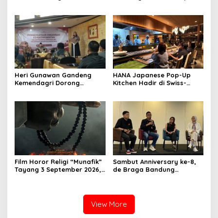
RSUD Cibabat, Tegaskan
Lokal Premium dengan Cita
Harus Diikuti Reformasi
Rasa Khas Nusantara
Pelayanan
Heri Gunawan Gandeng
HANA Japanese Pop-Up
Kemendagri Dorong
Kitchen Hadir di Swiss-
Pemberdayaan Ormas di
Belresort Dago Heritage
Sukabumi
Bandung, Tawarkan
Pengalaman Omakase
Eksklusif
Film Horor Religi “Munafik”
Sambut Anniversary ke-8,
Tayang 3 September 2026,
de Braga Bandung
Arya Saloka Perankan
Hadirkan Pameran Seni
Ustadz Ahli Ruqyah
“Studio di Jam 3.30”
View More