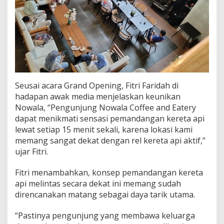
l
L
i
h
a
t
K
e
r
Seusai acara Grand Opening, Fitri Faridah di
e
hadapan awak media menjelaskan keunikan
t
a
Nowala, “Pengunjung Nowala Coffee and Eatery
M
dapat menikmati sensasi pemandangan kereta api
e
lewat setiap 15 menit sekali, karena lokasi kami
l
memang sangat dekat dengan rel kereta api aktif,”
i
n
ujar Fitri.
t
a
Fitri menambahkan, konsep pemandangan kereta
s
api melintas secara dekat ini memang sudah
direncanakan matang sebagai daya tarik utama.
“Pastinya pengunjung yang membawa keluarga