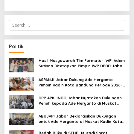
S
e
a
r
c
Politik
h
f
o
Hasil Musyawarah Tim Formatur IWP: Adem
r
Sutisna Ditetapkan Pimpin IWP DPRD Jabar
:
Periode 2026–2028
ASPANJI Jabar Dukung Ade Heryanto
Pimpin Kadin Kota Bandung Periode 2026–
2031
DPP APKLINDO Jabar Nyatakan Dukungan
Penuh kepada Ade Heryanto di Muskot
Kadin Kota Bandung
ABUJAPI Jabar Deklarasikan Dukungan
untuk Ade Heryanto di Muskot Kadin Kota
Bandung
Bedah Buku di STHB, Muradi Soroti