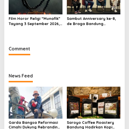
Film Horor Religi “Munafik”
Sambut Anniversary ke-8,
Tayang 3 September 2026,
de Braga Bandung
Arya Saloka Perankan
Hadirkan Pameran Seni
Ustadz Ahli Ruqyah
“Studio di Jam 3.30”
Comment
News Feed
Garda Bangsa Reformasi
Saroyo Coffee Roastery
Cimahi Dukung Rebranding
Bandung Hadirkan Kopi