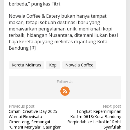
berbeda,” pungkas Fitri.
Nowala Coffee & Eatery bukan hanya tempat
makan, tetapi sebuah destinasi baru yang
menawarkan pengalaman unik, menikmati kopi
terbaik, hidangan Nusantara, ditemani liukan besi
baja kereta api yang melintas di jantung Kota
Bandung.[R]
Kereta Melintas
Kopi
Nowala Coffee
Follow Us
P
Previous post
Next post
Cimahi Creative Day 2025
Tongkat Kepemimpinan
o
Warnai Ekowisata
Kodim 0618/Kota Bandung
s
Cimenteng, Semangat
Berpindah ke Letkol Inf Robil
“Cimahi Menyala” Gaungkan
Syaifullah