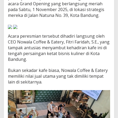
s
acara Grand Opening yang berlangsung meriah
a
pada Sabtu, 1 November 2025, di lokasi strategis
s
mereka di Jalan Natuna No. 39, Kota Bandung.
i
U
n
i
Acara peresmian tersebut dihadiri langsung oleh
k
,
CEO Nowala Coffee & Eatery, Fitri Faridah, S.E., yang
N
tampak antusias menyambut kehadiran kafe ini di
i
tengah persaingan ketat bisnis kuliner di Kota
k
Bandung.
m
a
t
Bukan sekadar kafe biasa, Nowala Coffee & Eatery
i
memiliki nilai jual utama yang tak dimiliki tempat
K
lain di sekitarnya.
o
p
i
S
a
m
b
i