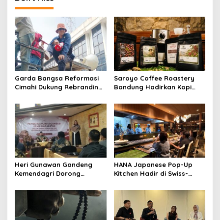
Garda Bangsa Reformasi
Saroyo Coffee Roastery
Cimahi Dukung Rebranding
Bandung Hadirkan Kopi
RSUD Cibabat, Tegaskan
Lokal Premium dengan Cita
Harus Diikuti Reformasi
Rasa Khas Nusantara
Pelayanan
Heri Gunawan Gandeng
HANA Japanese Pop-Up
Kemendagri Dorong
Kitchen Hadir di Swiss-
Pemberdayaan Ormas di
Belresort Dago Heritage
Sukabumi
Bandung, Tawarkan
Pengalaman Omakase
Eksklusif