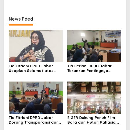
News Feed
Tia Fitriani DPRD Jabar
Tia Fitriani DPRD Jabar
Ucapkan Selamat atas
Tekankan Pentingnya
Mubes IWP dan Terpilihnya
Pendidikan Politik untuk
Adem Sutisna sebagai
Perkuat Kader NasDem di
Ketua IWP Jabar
Kabupaten Bandung
Tia Fitriani DPRD Jabar
EIGER Dukung Penuh Film
Dorong Transparansi dan
Bara dan Hutan Rahasia,
Pengawasan Program
Wali Kota Bandung Ajak