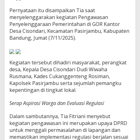
a
r
Pernyataan itu disampaikan Tia saat
,
menyelenggarakan kegiatan Pengawasan
S
Penyelenggaraan Pemerintahan di GOR Kantor
e
Desa Cisondari, Kecamatan Pasirjambu, Kabupaten
r
a
Bandung, Jumat (7/11/2025).
p
A
s
p
Kegiatan tersebut dihadiri masyarakat, perangkat
i
desa, Kepala Desa Cisondari Dudi Wiwaha
r
Rusmana, Kades Cukanggenteng Rosiman,
a
s
Kapolsek Pasirjambu serta sejumlah pemangku
i
kepentingan di tingkat lokal.
W
a
Serap Aspirasi Warga dan Evaluasi Regulasi
r
g
a
Dalam sambutannya, Tia Fitriani menyebut
d
kegiatan pengawasan ini merupakan upaya DPRD
i
untuk menggali permasalahan di lapangan dan
P
memastikan implementasi regulasi berjalan sesuai
a