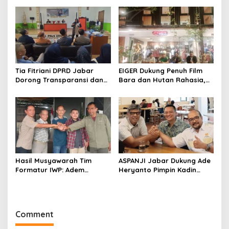
Adem Sutisna sebagai
Perkuat Kader NasDem di
Ketua IWP Jabar
Kabupaten Bandung
Tia Fitriani DPRD Jabar
EIGER Dukung Penuh Film
Dorong Transparansi dan
Bara dan Hutan Rahasia,
Pengawasan Program
Wali Kota Bandung Ajak
Pemprov Jabar hingga
Pelajar Menonton
Tingkat Desa
Hasil Musyawarah Tim
ASPANJI Jabar Dukung Ade
Formatur IWP: Adem
Heryanto Pimpin Kadin
Sutisna Ditetapkan Pimpin
Kota Bandung Periode
IWP DPRD Jabar Periode
2026–2031
2026–2028
Comment