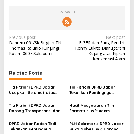
Follow Us
P
Previous post
Next post
Danrem 061/Sk Brigjen TNI
EIGER dan Sang Pendiri:
o
Thomas Rajunio Kunjungi
Ronny Lukito Dianugerahi
s
Kodim 0607 Sukabumi
Kujang atas Kiprah
Konservasi Alam
t
n
Related Posts
a
v
Tia Fitriani DPRD Jabar
Tia Fitriani DPRD Jabar
Ucapkan Selamat atas
Tekankan Pentingnya
i
Mubes IWP dan Terpilihnya
Pendidikan Politik untuk
g
Adem Sutisna sebagai
Perkuat Kader NasDem di
Tia Fitriani DPRD Jabar
Hasil Musyawarah Tim
Ketua IWP Jabar
Kabupaten Bandung
Dorong Transparansi dan
Formatur IWP: Adem
a
Pengawasan Program
Sutisna Ditetapkan Pimpin
t
Pemprov Jabar hingga
IWP DPRD Jabar Periode
DPRD Jabar Raden Tedi
PLH Sekretaris DPRD Jabar
Tingkat Desa
2026–2028
i
Tekankan Pentingnya
Buka Mubes IWP, Dorong