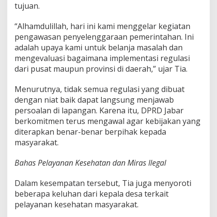
tujuan.
s
i
r
“Alhamdulillah, hari ini kami menggelar kegiatan
j
pengawasan penyelenggaraan pemerintahan. Ini
a
adalah upaya kami untuk belanja masalah dan
m
mengevaluasi bagaimana implementasi regulasi
b
u
dari pusat maupun provinsi di daerah,” ujar Tia.
K
a
Menurutnya, tidak semua regulasi yang dibuat
b
dengan niat baik dapat langsung menjawab
u
persoalan di lapangan. Karena itu, DPRD Jabar
p
a
berkomitmen terus mengawal agar kebijakan yang
t
diterapkan benar-benar berpihak kepada
e
masyarakat.
n
B
Bahas Pelayanan Kesehatan dan Miras Ilegal
a
n
d
Dalam kesempatan tersebut, Tia juga menyoroti
u
beberapa keluhan dari kepala desa terkait
n
pelayanan kesehatan masyarakat.
g