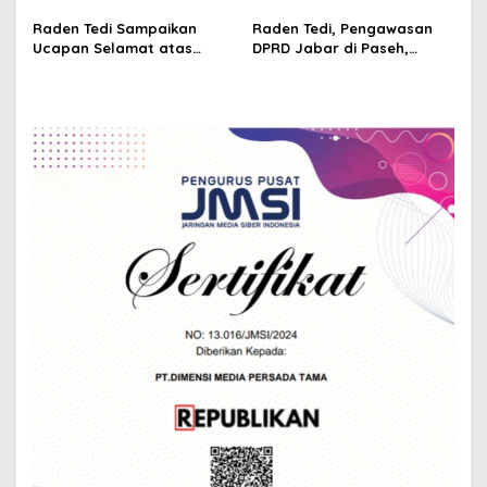
Perencanaan dan
Wartawan Parlemen
o
Pengendalian
Perkuat Jurnalisme
Raden Tedi Sampaikan
Raden Tedi, Pengawasan
n
Pembangunan yang Tepat
Berbasis Fakta
Ucapan Selamat atas
DPRD Jabar di Paseh,
Sasaran
Terselenggaranya
Warga Keluhkan Jalan
Musyawarah Besar Ikatan
Rusak hingga KIS Dicoret
Wartawan Parlemen DPRD
Jabar