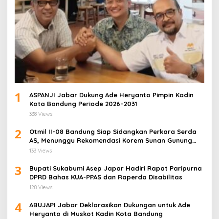
1
ASPANJI Jabar Dukung Ade Heryanto Pimpin Kadin
Kota Bandung Periode 2026–2031
338 Views
2
Otmil II-08 Bandung Siap Sidangkan Perkara Serda
AS, Menunggu Rekomendasi Korem Sunan Gunung
Jati Cirebon
133 Views
3
Bupati Sukabumi Asep Japar Hadiri Rapat Paripurna
DPRD Bahas KUA-PPAS dan Raperda Disabilitas
128 Views
4
ABUJAPI Jabar Deklarasikan Dukungan untuk Ade
Heryanto di Muskot Kadin Kota Bandung