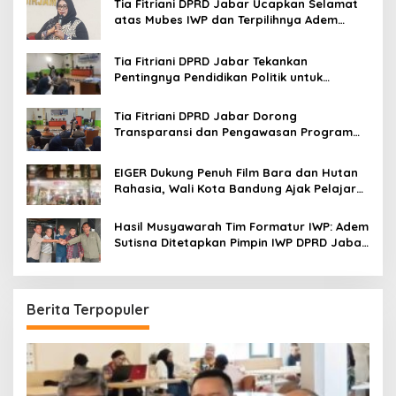
o
Tia Fitriani DPRD Jabar Ucapkan Selamat
r
atas Mubes IWP dan Terpilihnya Adem
:
Sutisna sebagai Ketua IWP Jabar
Tia Fitriani DPRD Jabar Tekankan
Pentingnya Pendidikan Politik untuk
Perkuat Kader NasDem di Kabupaten
Bandung
Tia Fitriani DPRD Jabar Dorong
Transparansi dan Pengawasan Program
Pemprov Jabar hingga Tingkat Desa
EIGER Dukung Penuh Film Bara dan Hutan
Rahasia, Wali Kota Bandung Ajak Pelajar
Menonton
Hasil Musyawarah Tim Formatur IWP: Adem
Sutisna Ditetapkan Pimpin IWP DPRD Jabar
Periode 2026–2028
Berita Terpopuler