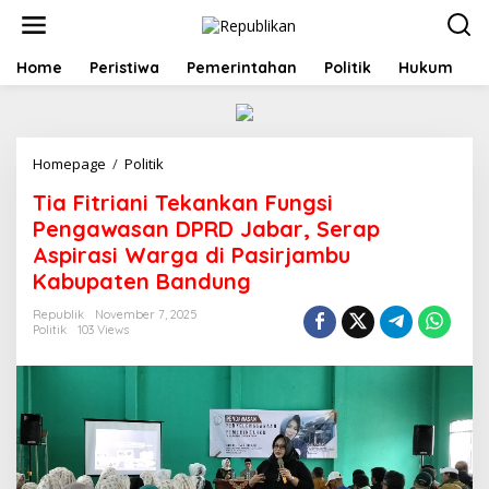
S
k
i
p
Home
Peristiwa
Pemerintahan
Politik
Hukum
t
o
c
o
Homepage
/
Politik
T
n
i
t
Tia Fitriani Tekankan Fungsi
a
e
F
n
Pengawasan DPRD Jabar, Serap
i
t
Aspirasi Warga di Pasirjambu
t
Kabupaten Bandung
r
i
Republik
November 7, 2025
a
Politik
103 Views
n
i
T
e
k
a
n
k