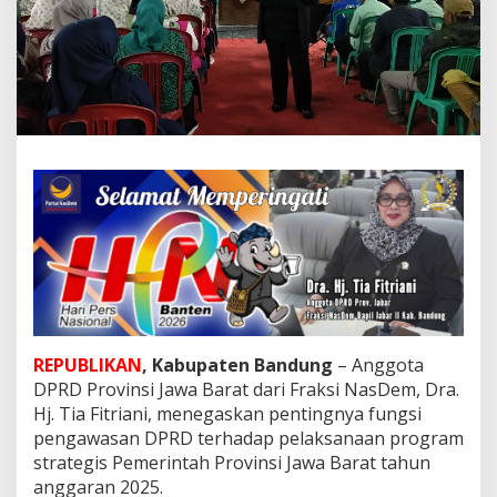
a
n
F
u
n
g
s
i
P
e
n
g
a
w
a
s
a
n
REPUBLIKAN
, Kabupaten Bandung
– Anggota
D
DPRD Provinsi Jawa Barat dari Fraksi NasDem, Dra.
P
R
Hj. Tia Fitriani, menegaskan pentingnya fungsi
D
pengawasan DPRD terhadap pelaksanaan program
J
strategis Pemerintah Provinsi Jawa Barat tahun
a
anggaran 2025.
b