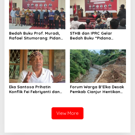
Bedah Buku Prof. Muradi,
STHB dan IPRC Gelar
Rafael Situmorang: Pidana
Bedah Buku “Pidana
Politik Perlu Dikaji Secara
Politik”, Bahas Obstruction
Objektif
of Justice hingga Amnesti
Presiden
Eka Santosa Prihatin
Forum Warga B’Elka Desak
Konflik Fei Febriyanti dan
Pemkab Cianjur Hentikan
Fifie Rahardja, Harap Ada
Total Pembangunan Hotel
Jalan Damai
di Sempadan Sungai
View More