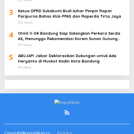
3
Ketua DPRD Sukabumi Budi Azhar Pimpin Rapat
Paripurna Bahas KUA-PPAS dan Raperda Tirta Jaya
122 Views
4
Otmil II-08 Bandung Siap Sidangkan Perkara Serda
AS, Menunggu Rekomendasi Korem Sunan Gunung
Jati Cirebon
112 Views
5
ABUJAPI Jabar Deklarasikan Dukungan untuk Ade
Heryanto di Muskot Kadin Kota Bandung
44 Views
Copyright@republikan.co
Redaksi