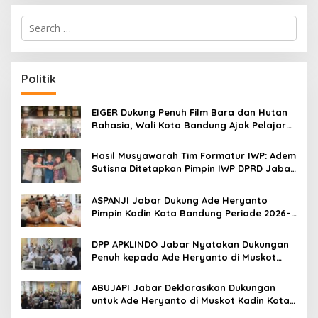
S
e
a
r
c
Politik
h
f
o
EIGER Dukung Penuh Film Bara dan Hutan
r
Rahasia, Wali Kota Bandung Ajak Pelajar
:
Menonton
Hasil Musyawarah Tim Formatur IWP: Adem
Sutisna Ditetapkan Pimpin IWP DPRD Jabar
Periode 2026–2028
ASPANJI Jabar Dukung Ade Heryanto
Pimpin Kadin Kota Bandung Periode 2026–
2031
DPP APKLINDO Jabar Nyatakan Dukungan
Penuh kepada Ade Heryanto di Muskot
Kadin Kota Bandung
ABUJAPI Jabar Deklarasikan Dukungan
untuk Ade Heryanto di Muskot Kadin Kota
Bandung