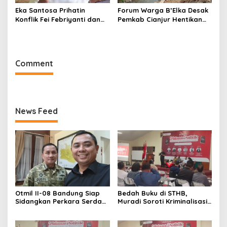
Eka Santosa Prihatin
Forum Warga B’Elka Desak
Konflik Fei Febriyanti dan
Pemkab Cianjur Hentikan
Fifie Rahardja, Harap Ada
Total Pembangunan Hotel
Jalan Damai
di Sempadan Sungai
Comment
News Feed
Otmil II-08 Bandung Siap
Bedah Buku di STHB,
Sidangkan Perkara Serda
Muradi Soroti Kriminalisasi
AS, Menunggu Rekomendasi
dan Dimensi Politik dalam
Korem Sunan Gunung Jati
Penegakan Hukum
Cirebon