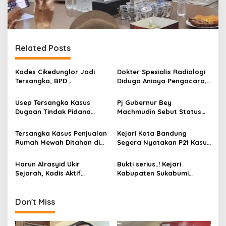
Related Posts
Kades Cikedunglor Jadi
Dokter Spesialis Radiologi
Tersangka, BPD
Diduga Aniaya Pengacara,
Mengundurkan Diri Massal,
Peradi Bandung Desak
Ini Tinjauan Hukumnya
Penetapan Tersangka
Usep Tersangka Kasus
Pj Gubernur Bey
Dugaan Tindak Pidana
Machmudin Sebut Status
Penghinaan di Antapani
Tersangka Arsan Latief
Bandung Diharapkan
Saat Berkegiatan di
Tersangka Kasus Penjualan
Kejari Kota Bandung
Segera P21
Jabatan Sebelumnya
Rumah Mewah Ditahan di
Segera Nyatakan P21 Kasus
Rutan Perempuan Bandung
Penjualan Rumah Mewah
20 Hari Kedepan
dengan Tersangka Adetya
Harun Alrasyid Ukir
Bukti serius..! Kejari
Sejarah, Kadis Aktif
Kabupaten Sukabumi
Tersangka Kasus Mega
Tetapkan 3 Orang
Korupsi di Sukabumi
Tersangka Terkait SPK Fiktif
Don't Miss