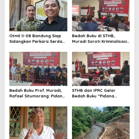
Otmil II-08 Bandung Siap
Bedah Buku di STHB,
Sidangkan Perkara Serda
Muradi Soroti Kriminalisasi
AS, Menunggu Rekomendasi
dan Dimensi Politik dalam
Korem Sunan Gunung Jati
Penegakan Hukum
Cirebon
Bedah Buku Prof. Muradi,
STHB dan IPRC Gelar
Rafael Situmorang: Pidana
Bedah Buku “Pidana
Politik Perlu Dikaji Secara
Politik”, Bahas Obstruction
Objektif
of Justice hingga Amnesti
Presiden