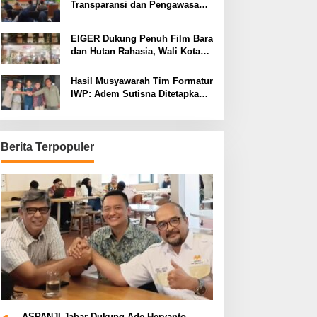
Transparansi dan Pengawasan
Program Pemprov Jabar hingga
Tingkat Desa
EIGER Dukung Penuh Film Bara
dan Hutan Rahasia, Wali Kota
Bandung Ajak Pelajar Menonton
Hasil Musyawarah Tim Formatur
IWP: Adem Sutisna Ditetapkan
Pimpin IWP DPRD Jabar
Periode 2026–2028
Berita Terpopuler
ASPANJI Jabar Dukung Ade Heryanto