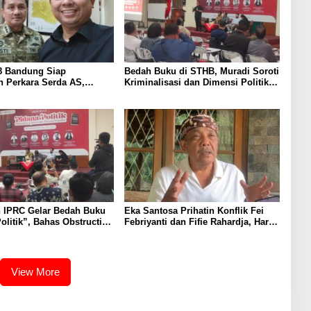
08 Bandung Siap
Bedah Buku di STHB, Muradi Soroti
 Perkara Serda AS,
Kriminalisasi dan Dimensi Politik
u Rekomendasi Korem
dalam Penegakan Hukum
nung Jati Cirebon
 IPRC Gelar Bedah Buku
Eka Santosa Prihatin Konflik Fei
olitik”, Bahas Obstruction
Febriyanti dan Fifie Rahardja, Harap
e hingga Amnesti Presiden
Ada Jalan Damai
View More