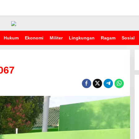
Hukum
Ekonomi
Militer
Lingkungan
Ragam
Sosial
067