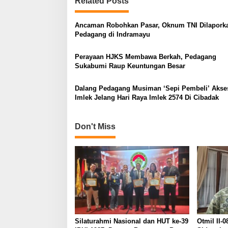
Related Posts
Ancaman Robohkan Pasar, Oknum TNI Dilapork
Pedagang di Indramayu
Perayaan HJKS Membawa Berkah, Pedagang
Sukabumi Raup Keuntungan Besar
Dalang Pedagang Musiman ‘Sepi Pembeli’ Akse
Imlek Jelang Hari Raya Imlek 2574 Di Cibadak
Don't Miss
Silaturahmi Nasional dan HUT ke-39
Otmil II-