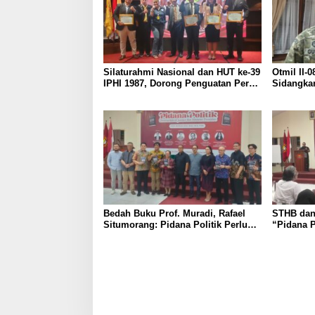
Silaturahmi Nasional dan HUT ke-39
Otmil II-
IPHI 1987, Dorong Penguatan Peran
Sidangkan
Advokat dalam Pembaruan Hukum
Menungg
Sunan Gu
Bedah Buku Prof. Muradi, Rafael
STHB dan
Situmorang: Pidana Politik Perlu
“Pidana P
Dikaji Secara Objektif
of Justic