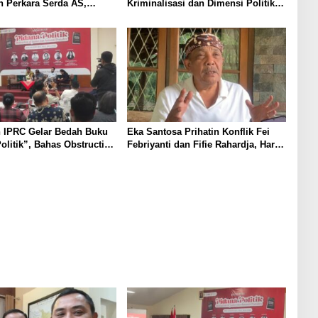
 Perkara Serda AS,
Kriminalisasi dan Dimensi Politik
u Rekomendasi Korem
dalam Penegakan Hukum
nung Jati Cirebon
 IPRC Gelar Bedah Buku
Eka Santosa Prihatin Konflik Fei
olitik”, Bahas Obstruction
Febriyanti dan Fifie Rahardja, Harap
e hingga Amnesti Presiden
Ada Jalan Damai