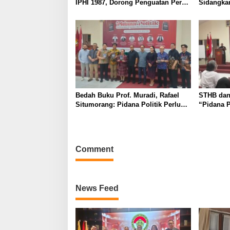
IPHI 1987, Dorong Penguatan Peran
Sidangkan
Advokat dalam Pembaruan Hukum
Menungg
Sunan Gu
Bedah Buku Prof. Muradi, Rafael
STHB dan
Situmorang: Pidana Politik Perlu
“Pidana P
Dikaji Secara Objektif
of Justic
Comment
News Feed