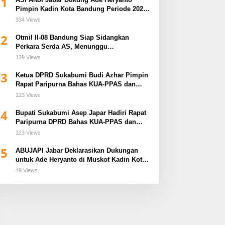
1
Pimpin Kadin Kota Bandung Periode 2026–
2031
334 Views
2
Otmil II-08 Bandung Siap Sidangkan
Perkara Serda AS, Menunggu
Rekomendasi Korem Sunan Gunung Jati
129 Views
Cirebon
3
Ketua DPRD Sukabumi Budi Azhar Pimpin
Rapat Paripurna Bahas KUA-PPAS dan
Raperda Tirta Jaya
123 Views
4
Bupati Sukabumi Asep Japar Hadiri Rapat
Paripurna DPRD Bahas KUA-PPAS dan
Raperda Disabilitas
123 Views
5
ABUJAPI Jabar Deklarasikan Dukungan
untuk Ade Heryanto di Muskot Kadin Kota
Bandung
49 Views