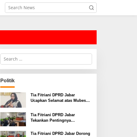
S
e
a
r
c
Politik
h
f
o
Tia Fitriani DPRD Jabar
r
Ucapkan Selamat atas Mubes
:
IWP dan Terpilihnya Adem
Sutisna sebagai Ketua IWP
Tia Fitriani DPRD Jabar
Jabar
Tekankan Pentingnya
Pendidikan Politik untuk
Perkuat Kader NasDem di
Tia Fitriani DPRD Jabar Dorong
Kabupaten Bandung