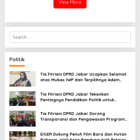
View More
S
e
a
r
c
Politik
h
f
o
Tia Fitriani DPRD Jabar Ucapkan Selamat
r
atas Mubes IWP dan Terpilihnya Adem
:
Sutisna sebagai Ketua IWP Jabar
Tia Fitriani DPRD Jabar Tekankan
Pentingnya Pendidikan Politik untuk
Perkuat Kader NasDem di Kabupaten
Bandung
Tia Fitriani DPRD Jabar Dorong
Transparansi dan Pengawasan Program
Pemprov Jabar hingga Tingkat Desa
EIGER Dukung Penuh Film Bara dan Hutan
Rahasia, Wali Kota Bandung Ajak Pelajar