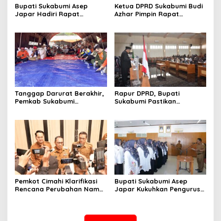
Bupati Sukabumi Asep
Ketua DPRD Sukabumi Budi
Japar Hadiri Rapat
Azhar Pimpin Rapat
Paripurna DPRD Bahas KUA-
Paripurna Bahas KUA-PPAS
PPAS dan Raperda
dan Raperda Tirta Jaya
Disabilitas
Tanggap Darurat Berakhir,
Rapur DPRD, Bupati
Pemkab Sukabumi
Sukabumi Pastikan
Pemulihan Cipta Mulya
Raperda APBD 2025 Siap
Dimulai
Jadi Perda
Pemkot Cimahi Klarifikasi
Bupati Sukabumi Asep
Rencana Perubahan Nama
Japar Kukuhkan Pengurus
RSUD Cibabat Menjadi
LKKS Periode 2026-2029
RSUD Wijaya Mulya