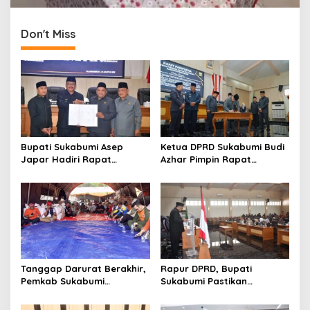
Don't Miss
Bupati Sukabumi Asep
Ketua DPRD Sukabumi Budi
Japar Hadiri Rapat
Azhar Pimpin Rapat
Paripurna DPRD Bahas KUA-
Paripurna Bahas KUA-PPAS
PPAS dan Raperda
dan Raperda Tirta Jaya
Disabilitas
Tanggap Darurat Berakhir,
Rapur DPRD, Bupati
Pemkab Sukabumi
Sukabumi Pastikan
Pemulihan Cipta Mulya
Raperda APBD 2025 Siap
Dimulai
Jadi Perda