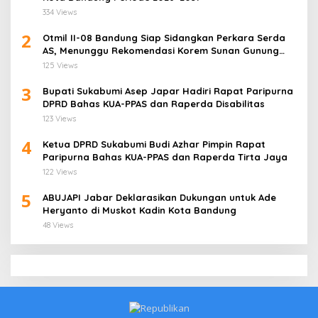
334 Views
2
Otmil II-08 Bandung Siap Sidangkan Perkara Serda
AS, Menunggu Rekomendasi Korem Sunan Gunung
Jati Cirebon
125 Views
3
Bupati Sukabumi Asep Japar Hadiri Rapat Paripurna
DPRD Bahas KUA-PPAS dan Raperda Disabilitas
123 Views
4
Ketua DPRD Sukabumi Budi Azhar Pimpin Rapat
Paripurna Bahas KUA-PPAS dan Raperda Tirta Jaya
122 Views
5
ABUJAPI Jabar Deklarasikan Dukungan untuk Ade
Heryanto di Muskot Kadin Kota Bandung
48 Views