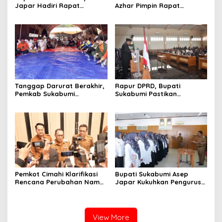
Japar Hadiri Rapat
Azhar Pimpin Rapat
Paripurna DPRD Bahas KUA-
Paripurna Bahas KUA-PPAS
PPAS dan Raperda
dan Raperda Tirta Jaya
Disabilitas
Tanggap Darurat Berakhir,
Rapur DPRD, Bupati
Pemkab Sukabumi
Sukabumi Pastikan
Pemulihan Cipta Mulya
Raperda APBD 2025 Siap
Dimulai
Jadi Perda
Pemkot Cimahi Klarifikasi
Bupati Sukabumi Asep
Rencana Perubahan Nama
Japar Kukuhkan Pengurus
RSUD Cibabat Menjadi
LKKS Periode 2026-2029
RSUD Wijaya Mulya
View More