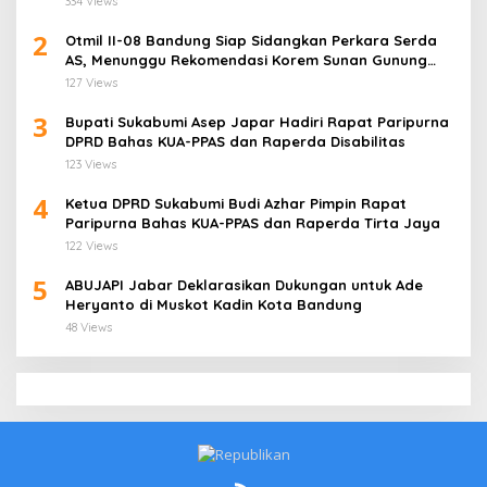
334 Views
2
Otmil II-08 Bandung Siap Sidangkan Perkara Serda
AS, Menunggu Rekomendasi Korem Sunan Gunung
Jati Cirebon
127 Views
3
Bupati Sukabumi Asep Japar Hadiri Rapat Paripurna
DPRD Bahas KUA-PPAS dan Raperda Disabilitas
123 Views
4
Ketua DPRD Sukabumi Budi Azhar Pimpin Rapat
Paripurna Bahas KUA-PPAS dan Raperda Tirta Jaya
122 Views
5
ABUJAPI Jabar Deklarasikan Dukungan untuk Ade
Heryanto di Muskot Kadin Kota Bandung
48 Views