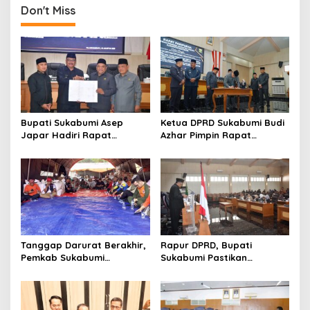
Don't Miss
Bupati Sukabumi Asep
Ketua DPRD Sukabumi Budi
Japar Hadiri Rapat
Azhar Pimpin Rapat
Paripurna DPRD Bahas KUA-
Paripurna Bahas KUA-PPAS
PPAS dan Raperda
dan Raperda Tirta Jaya
Disabilitas
Tanggap Darurat Berakhir,
Rapur DPRD, Bupati
Pemkab Sukabumi
Sukabumi Pastikan
Pemulihan Cipta Mulya
Raperda APBD 2025 Siap
Dimulai
Jadi Perda