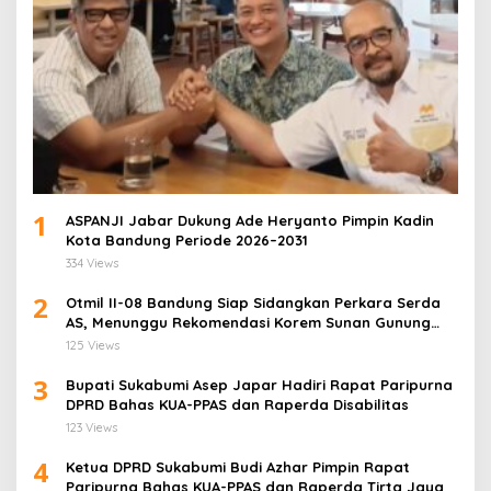
1
ASPANJI Jabar Dukung Ade Heryanto Pimpin Kadin
Kota Bandung Periode 2026–2031
334 Views
2
Otmil II-08 Bandung Siap Sidangkan Perkara Serda
AS, Menunggu Rekomendasi Korem Sunan Gunung
Jati Cirebon
125 Views
3
Bupati Sukabumi Asep Japar Hadiri Rapat Paripurna
DPRD Bahas KUA-PPAS dan Raperda Disabilitas
123 Views
4
Ketua DPRD Sukabumi Budi Azhar Pimpin Rapat
Paripurna Bahas KUA-PPAS dan Raperda Tirta Jaya