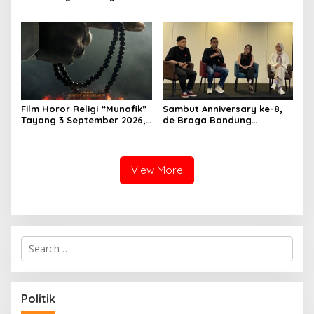
Pemberdayaan Ormas di
Belresort Dago Heritage
Sukabumi
Bandung, Tawarkan
Pengalaman Omakase
Eksklusif
Film Horor Religi “Munafik”
Sambut Anniversary ke-8,
Tayang 3 September 2026,
de Braga Bandung
Arya Saloka Perankan
Hadirkan Pameran Seni
Ustadz Ahli Ruqyah
“Studio di Jam 3.30”
View More
S
e
a
r
c
Politik
h