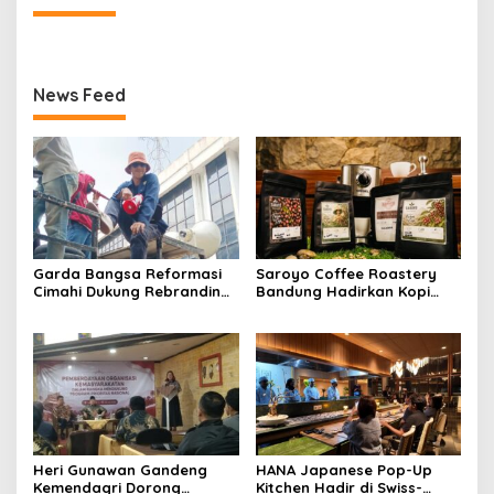
News Feed
Garda Bangsa Reformasi
Saroyo Coffee Roastery
Cimahi Dukung Rebranding
Bandung Hadirkan Kopi
RSUD Cibabat, Tegaskan
Lokal Premium dengan Cita
Harus Diikuti Reformasi
Rasa Khas Nusantara
Pelayanan
Heri Gunawan Gandeng
HANA Japanese Pop-Up
Kemendagri Dorong
Kitchen Hadir di Swiss-