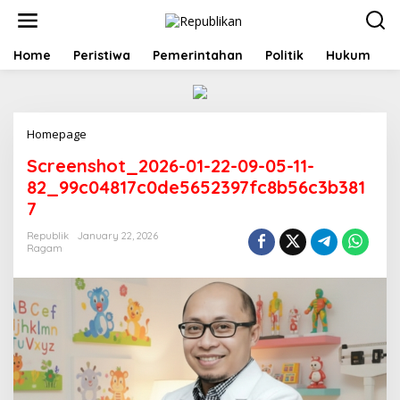
S
k
i
p
Home
Peristiwa
Pemerintahan
Politik
Hukum
t
o
c
o
Homepage
A
n
t
t
Screenshot_2026-01-22-09-05-11-
t
e
a
n
82_99c04817c0de5652397fc8b56c3b381
c
t
7
h
m
Republik
January 22, 2026
e
Ragam
n
t