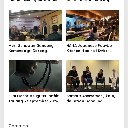
Cimahi Dukung Rebranding
Bandung Hadirkan Kopi
RSUD Cibabat, Tegaskan
Lokal Premium dengan Cita
Harus Diikuti Reformasi
Rasa Khas Nusantara
Pelayanan
Heri Gunawan Gandeng
HANA Japanese Pop-Up
Kemendagri Dorong
Kitchen Hadir di Swiss-
Pemberdayaan Ormas di
Belresort Dago Heritage
Sukabumi
Bandung, Tawarkan
Pengalaman Omakase
Eksklusif
Film Horor Religi “Munafik”
Sambut Anniversary ke-8,
Tayang 3 September 2026,
de Braga Bandung
Arya Saloka Perankan
Hadirkan Pameran Seni
Ustadz Ahli Ruqyah
“Studio di Jam 3.30”
Comment