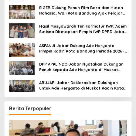
f
o
EIGER Dukung Penuh Film Bara dan Hutan
r
Rahasia, Wali Kota Bandung Ajak Pelajar
:
Menonton
Hasil Musyawarah Tim Formatur IWP: Adem
Sutisna Ditetapkan Pimpin IWP DPRD Jabar
Periode 2026–2028
ASPANJI Jabar Dukung Ade Heryanto
Pimpin Kadin Kota Bandung Periode 2026–
2031
DPP APKLINDO Jabar Nyatakan Dukungan
Penuh kepada Ade Heryanto di Muskot
Kadin Kota Bandung
ABUJAPI Jabar Deklarasikan Dukungan
untuk Ade Heryanto di Muskot Kadin Kota
Bandung
Berita Terpopuler