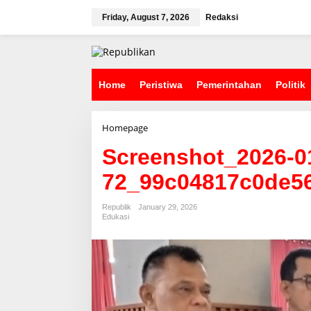
S
k
Friday, August 7, 2026
Redaksi
i
p
t
o
c
Home
Peristiwa
Pemerintahan
Politik
o
n
t
Homepage
A
e
t
n
Screenshot_2026-01
t
t
a
72_99c04817c0de5
c
h
m
Republik
January 29, 2026
e
Edukasi
n
t