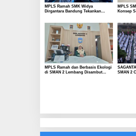
MPLS Ramah SMK Widya
MPLS SM
Dirgantara Bandung Tekankan
Konsep Se
Disiplin, Karakter, dan Budaya Kerja
Siswa Ba
Industri
MPLS Ramah dan Berbasis Ekologi
SAGANTA
di SMAN 2 Lembang Disambut
SMAN 2 C
Antusias 420 Siswa Baru
Libatkan 