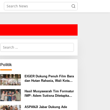
S
e
a
r
c
Politik
h
f
o
EIGER Dukung Penuh Film Bara
r
dan Hutan Rahasia, Wali Kota
:
Bandung Ajak Pelajar Menonton
Hasil Musyawarah Tim Formatur
IWP: Adem Sutisna Ditetapkan
Pimpin IWP DPRD Jabar
Periode 2026–2028
ASPANJI Jabar Dukung Ade