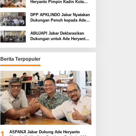
Heryanto Pimpin Kadin Kota
Bandung Periode 2026–2031
DPP APKLINDO Jabar Nyatakan
Dukungan Penuh kepada Ade
Heryanto di Muskot Kadin Kota
Bandung
ABUJAPI Jabar Deklarasikan
Dukungan untuk Ade Heryanto
di Muskot Kadin Kota Bandung
Berita Terpopuler
1
ASPANJI Jabar Dukung Ade Heryanto