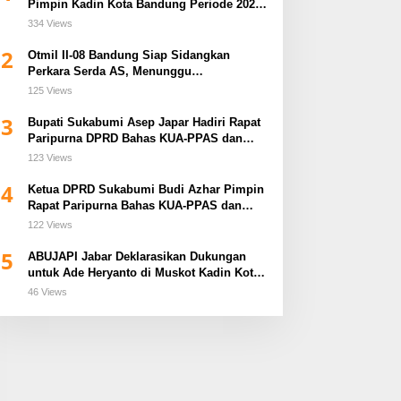
Pimpin Kadin Kota Bandung Periode 2026–
2031
334 Views
2
Otmil II-08 Bandung Siap Sidangkan
Perkara Serda AS, Menunggu
Rekomendasi Korem Sunan Gunung Jati
125 Views
Cirebon
3
Bupati Sukabumi Asep Japar Hadiri Rapat
Paripurna DPRD Bahas KUA-PPAS dan
Raperda Disabilitas
123 Views
4
Ketua DPRD Sukabumi Budi Azhar Pimpin
Rapat Paripurna Bahas KUA-PPAS dan
Raperda Tirta Jaya
122 Views
5
ABUJAPI Jabar Deklarasikan Dukungan
untuk Ade Heryanto di Muskot Kadin Kota
Bandung
46 Views