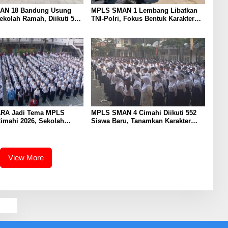
AN 18 Bandung Usung
MPLS SMAN 1 Lembang Libatkan
kolah Ramah, Diikuti 506
TNI-Polri, Fokus Bentuk Karakter
ru
dan Wawasan Kebangsaan
RA Jadi Tema MPLS
MPLS SMAN 4 Cimahi Diikuti 552
imahi 2026, Sekolah
Siswa Baru, Tanamkan Karakter
TNI, Polri dan BNN
Panca Waluya dan Cegah
Perundungan
View More