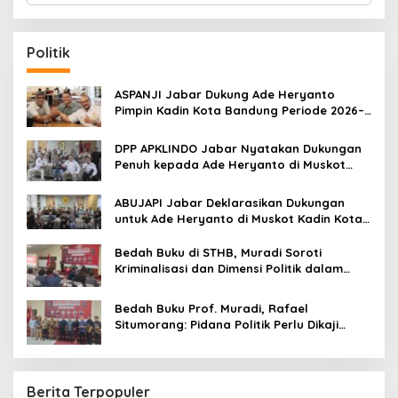
a
r
c
Politik
h
f
o
ASPANJI Jabar Dukung Ade Heryanto
r
Pimpin Kadin Kota Bandung Periode 2026–
:
2031
DPP APKLINDO Jabar Nyatakan Dukungan
Penuh kepada Ade Heryanto di Muskot
Kadin Kota Bandung
ABUJAPI Jabar Deklarasikan Dukungan
untuk Ade Heryanto di Muskot Kadin Kota
Bandung
Bedah Buku di STHB, Muradi Soroti
Kriminalisasi dan Dimensi Politik dalam
Penegakan Hukum
Bedah Buku Prof. Muradi, Rafael
Situmorang: Pidana Politik Perlu Dikaji
Secara Objektif
Berita Terpopuler