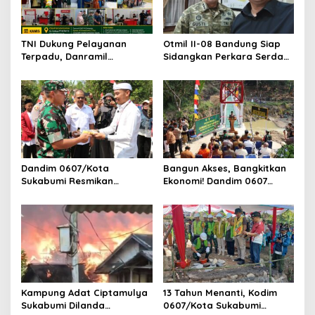
TNI Dukung Pelayanan
Otmil II-08 Bandung Siap
Terpadu, Danramil
Sidangkan Perkara Serda
Sukaraja Hadiri Rekam E-
AS, Menunggu Rekomendasi
KTP, Pemeriksaan Mata,
Korem Sunan Gunung Jati
dan Bazar UMKM
Cirebon
Dandim 0607/Kota
Bangun Akses, Bangkitkan
Sukabumi Resmikan
Ekonomi! Dandim 0607
Jembatan Garuda LECI di
Resmikan Jembatan
Sukaresmi
Garuda Cipanas Tahap V
Kampung Adat Ciptamulya
13 Tahun Menanti, Kodim
Sukabumi Dilanda
0607/Kota Sukabumi