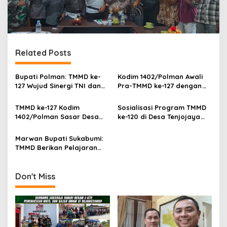
Related Posts
Bupati Polman: TMMD ke-
Kodim 1402/Polman Awali
127 Wujud Sinergi TNI dan
Pra-TMMD ke-127 dengan
Masyarakat Desa
Doa Bersama Bersama
Warga
TMMD ke-127 Kodim
Sosialisasi Program TMMD
1402/Polman Sasar Desa
ke-120 di Desa Tenjojaya
Lenggo, Dandim Terima
Fokus pada Infrastruktur
Audiensi Warga
Pedesaan
Marwan Bupati Sukabumi:
TMMD Berikan Pelajaran
Berharga Tentang
Semangat Gotong Royong
Membangun Bangsa
Don't Miss