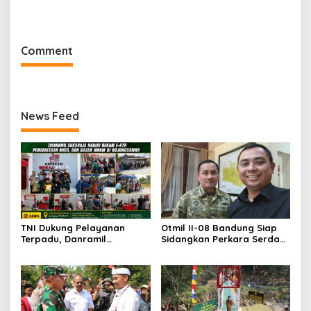
Kebakaran Besar
Wujudkan Harapan Warga
Lewat Jembatan Gantung
Garuda Aryadipa
Comment
News Feed
TNI Dukung Pelayanan
Otmil II-08 Bandung Siap
Terpadu, Danramil
Sidangkan Perkara Serda
Sukaraja Hadiri Rekam E-
AS, Menunggu Rekomendasi
KTP, Pemeriksaan Mata,
Korem Sunan Gunung Jati
dan Bazar UMKM
Cirebon