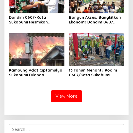
Dandim 0607/Kota
Bangun Akses, Bangkitkan
Sukabumi Resmikan
Ekonomi! Dandim 0607
Jembatan Garuda LECI di
Resmikan Jembatan
Sukaresmi
Garuda Cipanas Tahap V
Kampung Adat Ciptamulya
13 Tahun Menanti, Kodim
Sukabumi Dilanda
0607/Kota Sukabumi
Kebakaran Besar
Wujudkan Harapan Warga
Lewat Jembatan Gantung
Garuda Aryadipa
View More
S
e