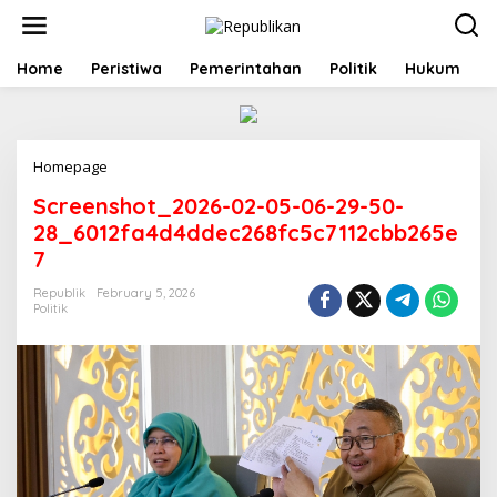
S
k
i
p
Home
Peristiwa
Pemerintahan
Politik
Hukum
t
o
c
o
Homepage
A
n
t
t
Screenshot_2026-02-05-06-29-50-
t
e
a
n
28_6012fa4d4ddec268fc5c7112cbb265e
c
t
7
h
m
Republik
February 5, 2026
e
Politik
n
t