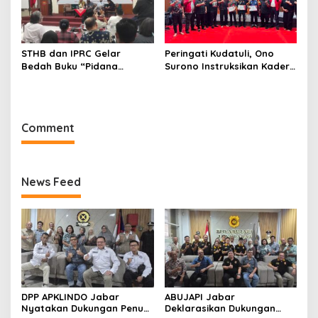
STHB dan IPRC Gelar
Peringati Kudatuli, Ono
Bedah Buku “Pidana
Surono Instruksikan Kader
Politik”, Bahas Obstruction
PDI Perjuangan Kawal
of Justice hingga Amnesti
Aspirasi Rakyat
Presiden
Comment
News Feed
DPP APKLINDO Jabar
ABUJAPI Jabar
Nyatakan Dukungan Penuh
Deklarasikan Dukungan