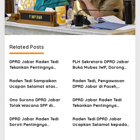
Related Posts
DPRD Jabar Raden Tedi
PLH Sekretaris DPRD Jabar
Tekankan Pentingnya
Buka Mubes IWP, Dorong
Perencanaan dan
Wartawan Parlemen
Pengendalian
Perkuat Jurnalisme
Raden Tedi Sampaikan
Raden Tedi, Pengawasan
Pembangunan yang Tepat
Berbasis Fakta
Ucapan Selamat atas
DPRD Jabar di Paseh,
Sasaran
Terselenggaranya
Warga Keluhkan Jalan
Musyawarah Besar Ikatan
Rusak hingga KIS Dicoret
Ono Surono DPRD Jabar
DPRD Jabar Raden Tedi
Wartawan Parlemen DPRD
Tolak Wacana SPP di
Tekankan Pentingnya
Jabar
Sekolah Negeri, Pendidikan
Penataan Ruang dan
Gratis 12 Tahun Harus
Permukiman Berkelanjutan
DPRD Jabar Raden Tedi
Raden Tedi DPRD Jabar
Dijamin Negara
di Jawa Barat
Soroti Pentingnya
Ucapkan Selamat kepada
Pembangunan
Slamet Ariyadi, Ketua
Infrastruktur Berkualitas
Umum BM PAN Periode