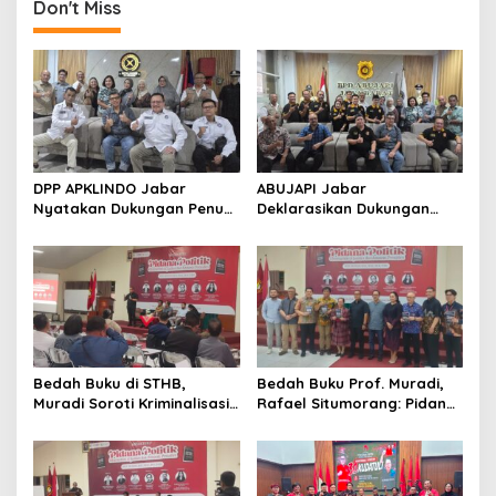
untuk Percepat
2026-2031
Don't Miss
Pertumbuhan Daerah
DPP APKLINDO Jabar
ABUJAPI Jabar
Nyatakan Dukungan Penuh
Deklarasikan Dukungan
kepada Ade Heryanto di
untuk Ade Heryanto di
Muskot Kadin Kota
Muskot Kadin Kota
Bandung
Bandung
Bedah Buku di STHB,
Bedah Buku Prof. Muradi,
Muradi Soroti Kriminalisasi
Rafael Situmorang: Pidana
dan Dimensi Politik dalam
Politik Perlu Dikaji Secara
Penegakan Hukum
Objektif