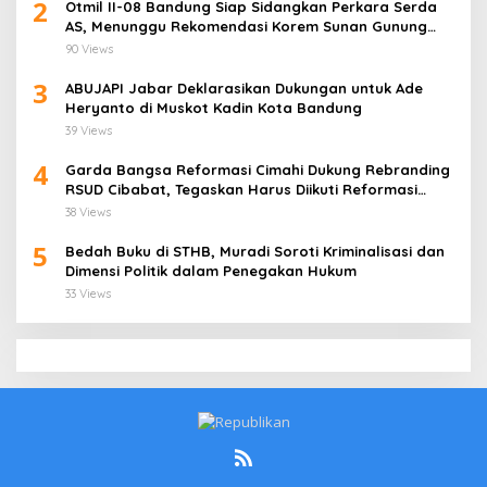
2
Otmil II-08 Bandung Siap Sidangkan Perkara Serda
AS, Menunggu Rekomendasi Korem Sunan Gunung
Jati Cirebon
90 Views
3
ABUJAPI Jabar Deklarasikan Dukungan untuk Ade
Heryanto di Muskot Kadin Kota Bandung
39 Views
4
Garda Bangsa Reformasi Cimahi Dukung Rebranding
RSUD Cibabat, Tegaskan Harus Diikuti Reformasi
Pelayanan
38 Views
5
Bedah Buku di STHB, Muradi Soroti Kriminalisasi dan
Dimensi Politik dalam Penegakan Hukum
33 Views