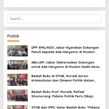
S
e
a
r
c
Politik
h
f
o
DPP APKLINDO Jabar Nyatakan Dukungan
r
Penuh kepada Ade Heryanto di Muskot
:
Kadin Kota Bandung
ABUJAPI Jabar Deklarasikan Dukungan
untuk Ade Heryanto di Muskot Kadin Kota
Bandung
Bedah Buku di STHB, Muradi Soroti
Kriminalisasi dan Dimensi Politik dalam
Penegakan Hukum
Bedah Buku Prof. Muradi, Rafael
Situmorang: Pidana Politik Perlu Dikaji
Secara Objektif
STHB dan IPRC Gelar Bedah Buku “Pidana