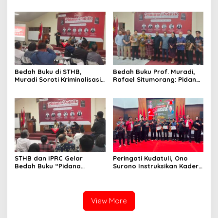
kepada Ade Heryanto di
untuk Ade Heryanto di
Muskot Kadin Kota
Muskot Kadin Kota
Bandung
Bandung
Bedah Buku di STHB,
Bedah Buku Prof. Muradi,
Muradi Soroti Kriminalisasi
Rafael Situmorang: Pidana
dan Dimensi Politik dalam
Politik Perlu Dikaji Secara
Penegakan Hukum
Objektif
STHB dan IPRC Gelar
Peringati Kudatuli, Ono
Bedah Buku “Pidana
Surono Instruksikan Kader
Politik”, Bahas Obstruction
PDI Perjuangan Kawal
of Justice hingga Amnesti
Aspirasi Rakyat
Presiden
View More