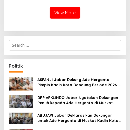
dan BNN
dan Cegah Perundungan
View More
S
e
a
r
c
Politik
h
f
o
ASPANJI Jabar Dukung Ade Heryanto
r
Pimpin Kadin Kota Bandung Periode 2026–
:
2031
DPP APKLINDO Jabar Nyatakan Dukungan
Penuh kepada Ade Heryanto di Muskot
Kadin Kota Bandung
ABUJAPI Jabar Deklarasikan Dukungan
untuk Ade Heryanto di Muskot Kadin Kota
Bandung