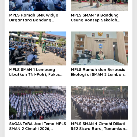
MPLS Ramah SMK Widya
MPLS SMAN 18 Bandung
Dirgantara Bandung
Usung Konsep Sekolah
Tekankan Disiplin, Karakter,
Ramah, Diikuti 506 Siswa
dan Budaya Kerja Industri
Baru
MPLS SMAN 1 Lembang
MPLS Ramah dan Berbasis
Libatkan TNI-Polri, Fokus
Ekologi di SMAN 2 Lembang
Bentuk Karakter dan
Disambut Antusias 420
Wawasan Kebangsaan
Siswa Baru
SAGANTARA Jadi Tema MPLS
MPLS SMAN 4 Cimahi Diikuti
SMAN 2 Cimahi 2026,
552 Siswa Baru, Tanamkan
Sekolah Libatkan TNI, Polri
Karakter Panca Waluya