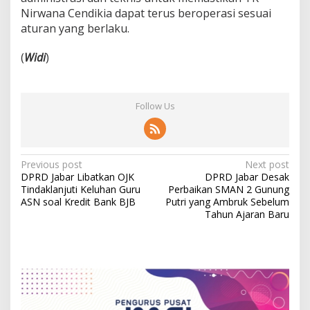
Nirwana Cendikia dapat terus beroperasi sesuai
aturan yang berlaku.
(
Widi
)
Follow Us
P
Previous post
Next post
DPRD Jabar Libatkan OJK
DPRD Jabar Desak
o
Tindaklanjuti Keluhan Guru
Perbaikan SMAN 2 Gunung
s
ASN soal Kredit Bank BJB
Putri yang Ambruk Sebelum
Tahun Ajaran Baru
t
n
a
v
i