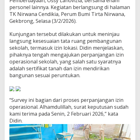
Pemberdayaan, Ossy Lanovizia, bersama enam
T
personel lainnya. Kegiatan berlangsung di halaman
R
TK Nirwana Cendikia, Perum Bumi Tirta Nirwana,
/
B
Gekbrong, Selasa (3/2/2026).
P
N
Kunjungan tersebut dilakukan untuk meninjau
langsung kesesuaian tata ruang pembangunan
sekolah, termasuk izin lokasi. Didin menjelaskan,
pihaknya tengah mengajukan perpanjangan izin
operasional sekolah, yang salah satu syaratnya
adalah sertifikat tanah dan izin mendirikan
bangunan sesuai peruntukan.
“Survey ini bagian dari proses perpanjangan izin
operasional. Alhamdulillah, surat keputusan sudah
kami terima pada Senin, 2 Februari 2026,” kata
Didin.