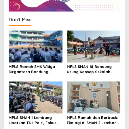
Don't Miss
MPLS Ramah SMK Widya
MPLS SMAN 18 Bandung
Dirgantara Bandung
Usung Konsep Sekolah
Tekankan Disiplin, Karakter,
Ramah, Diikuti 506 Siswa
dan Budaya Kerja Industri
Baru
MPLS SMAN 1 Lembang
MPLS Ramah dan Berbasis
Libatkan TNI-Polri, Fokus
Ekologi di SMAN 2 Lembang
Bentuk Karakter dan
Disambut Antusias 420