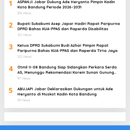
1
ASPANJI Jabar Dukung Ade Heryanto Pimpin Kadin
Kota Bandung Periode 2026–2031
316 Views
2
Bupati Sukabumi Asep Japar Hadiri Rapat Paripurna
DPRD Bahas KUA-PPAS dan Raperda Disabilitas
122 Views
3
Ketua DPRD Sukabumi Budi Azhar Pimpin Rapat
Paripurna Bahas KUA-PPAS dan Raperda Tirta Jaya
122 Views
4
Otmil II-08 Bandung Siap Sidangkan Perkara Serda
AS, Menunggu Rekomendasi Korem Sunan Gunung
Jati Cirebon
97 Views
5
ABUJAPI Jabar Deklarasikan Dukungan untuk Ade
Heryanto di Muskot Kadin Kota Bandung
39 Views