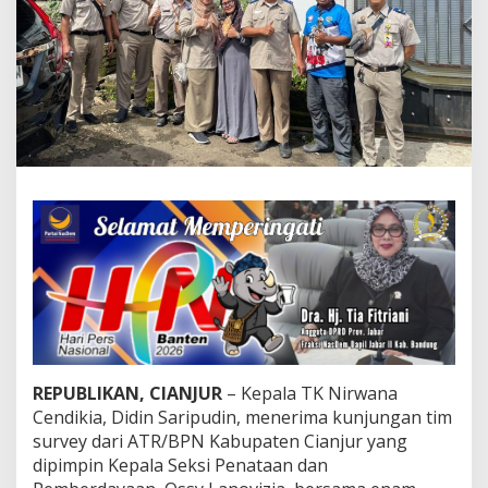
n
d
i
k
i
a
T
e
r
i
m
a
K
u
n
j
u
n
g
a
REPUBLIKAN, CIANJUR
– Kepala TK Nirwana
n
Cendikia, Didin Saripudin, menerima kunjungan tim
T
survey dari ATR/BPN Kabupaten Cianjur yang
i
m
dipimpin Kepala Seksi Penataan dan
A