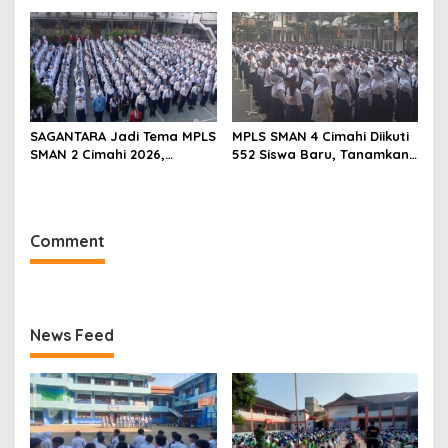
Wawasan Kebangsaan
Siswa Baru
SAGANTARA Jadi Tema MPLS
MPLS SMAN 4 Cimahi Diikuti
SMAN 2 Cimahi 2026,
552 Siswa Baru, Tanamkan
Sekolah Libatkan TNI, Polri
Karakter Panca Waluya
dan BNN
dan Cegah Perundungan
Comment
News Feed