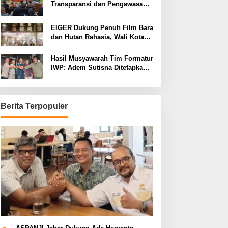
Transparansi dan Pengawasan
Program Pemprov Jabar hingga
Tingkat Desa
EIGER Dukung Penuh Film Bara
dan Hutan Rahasia, Wali Kota
Bandung Ajak Pelajar Menonton
Hasil Musyawarah Tim Formatur
IWP: Adem Sutisna Ditetapkan
Pimpin IWP DPRD Jabar
Periode 2026–2028
Berita Terpopuler