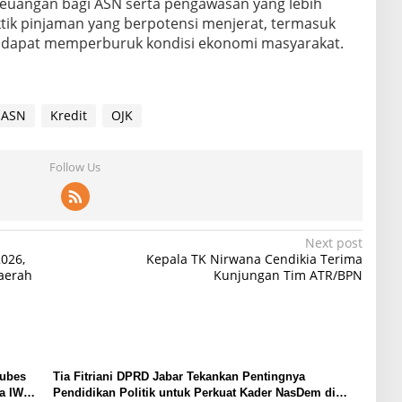
 keuangan bagi ASN serta pengawasan yang lebih
ktik pinjaman yang berpotensi menjerat, termasuk
g dapat memperburuk kondisi ekonomi masyarakat.
 ASN
Kredit
OJK
Follow Us
Next post
026,
Kepala TK Nirwana Cendikia Terima
aerah
Kunjungan Tim ATR/BPN
Mubes
Tia Fitriani DPRD Jabar Tekankan Pentingnya
ua IWP
Pendidikan Politik untuk Perkuat Kader NasDem di