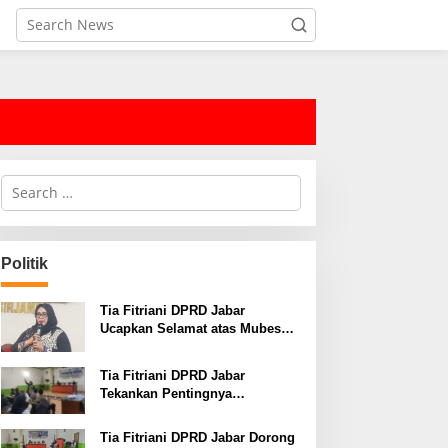
S
e
a
r
c
Politik
h
f
o
Tia Fitriani DPRD Jabar
r
Ucapkan Selamat atas Mubes
:
IWP dan Terpilihnya Adem
Sutisna sebagai Ketua IWP
Tia Fitriani DPRD Jabar
Jabar
Tekankan Pentingnya
Pendidikan Politik untuk
Perkuat Kader NasDem di
Tia Fitriani DPRD Jabar Dorong
Kabupaten Bandung