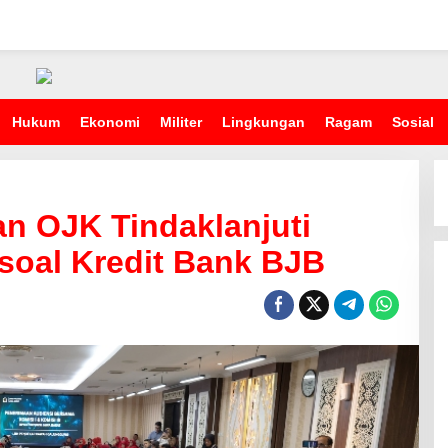
Hukum
Ekonomi
Militer
Lingkungan
Ragam
Sosial
n OJK Tindaklanjuti
soal Kredit Bank BJB