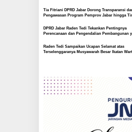
Jabar
i
Tia Fitriani DPRD Jabar Dorong Transparansi da
g
Pengawasan Program Pemprov Jabar hingga Ti
Desa
a
DPRD Jabar Raden Tedi Tekankan Pentingnya
t
Perencanaan dan Pengendalian Pembangunan 
i
Tepat Sasaran
o
Raden Tedi Sampaikan Ucapan Selamat atas
Terselenggaranya Musyawarah Besar Ikatan War
n
Parlemen DPRD Jabar