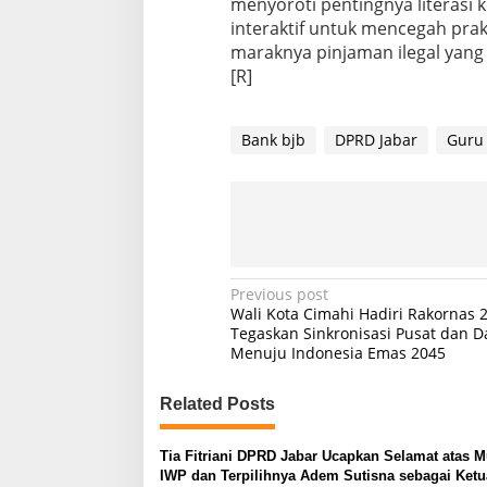
menyoroti pentingnya literasi
interaktif untuk mencegah pra
maraknya pinjaman ilegal yan
[R]
Bank bjb
DPRD Jabar
Guru
P
Previous post
Wali Kota Cimahi Hadiri Rakornas 2
o
Tegaskan Sinkronisasi Pusat dan D
Menuju Indonesia Emas 2045
s
t
Related Posts
n
a
Tia Fitriani DPRD Jabar Ucapkan Selamat atas 
v
IWP dan Terpilihnya Adem Sutisna sebagai Ket