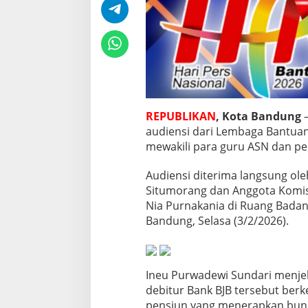
G
u
r
u
A
S
N
s
o
REPUBLIKAN
, Kota Bandung
–
a
l
audiensi dari Lembaga Bantu
K
mewakili para guru ASN dan pe
r
e
Audiensi diterima langsung ole
d
Situmorang dan Anggota Komisi
i
t
Nia Purnakania di Ruang Bada
B
Bandung, Selasa (3/2/2026).
a
n
k
B
Ineu Purwadewi Sundari menje
J
debitur Bank BJB tersebut ber
B
pensiun yang menerapkan bung