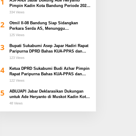
1
ASPANJI Jabar Dukung Ade Heryanto
Pimpin Kadin Kota Bandung Periode 2026–
2031
334 Views
2
Otmil II-08 Bandung Siap Sidangkan
Perkara Serda AS, Menunggu
Rekomendasi Korem Sunan Gunung Jati
125 Views
Cirebon
3
Bupati Sukabumi Asep Japar Hadiri Rapat
Paripurna DPRD Bahas KUA-PPAS dan
Raperda Disabilitas
123 Views
4
Ketua DPRD Sukabumi Budi Azhar Pimpin
Rapat Paripurna Bahas KUA-PPAS dan
Raperda Tirta Jaya
122 Views
5
ABUJAPI Jabar Deklarasikan Dukungan
untuk Ade Heryanto di Muskot Kadin Kota
Bandung
48 Views