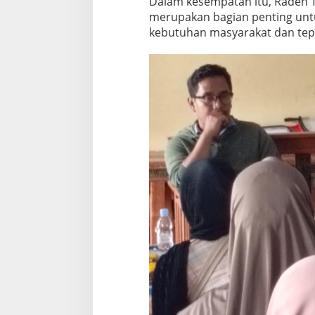
Dalam kesempatan itu, Raden
M
merupakan bagian penting unt
a
kebutuhan masyarakat dan tep
s
y
a
r
a
k
a
t