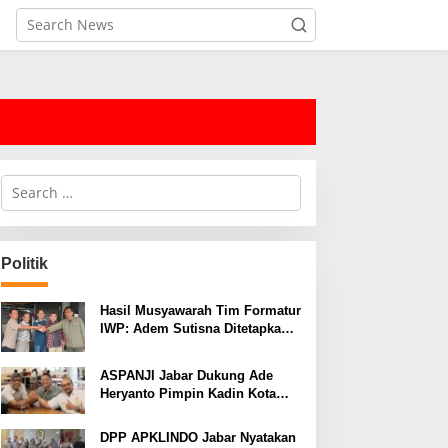
S
e
a
r
c
Politik
h
f
o
Hasil Musyawarah Tim Formatur
r
IWP: Adem Sutisna Ditetapkan
:
Pimpin IWP DPRD Jabar
Periode 2026–2028
ASPANJI Jabar Dukung Ade
Heryanto Pimpin Kadin Kota
Bandung Periode 2026–2031
DPP APKLINDO Jabar Nyatakan