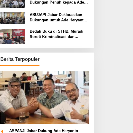
Dukungan Penuh kepada Ade
Heryanto di Muskot Kadin Kota
Bandung
ABUJAPI Jabar Deklarasikan
Dukungan untuk Ade Heryanto
di Muskot Kadin Kota Bandung
Bedah Buku di STHB, Muradi
Soroti Kriminalisasi dan
Dimensi Politik dalam
Penegakan Hukum
Berita Terpopuler
1
ASPANJI Jabar Dukung Ade Heryanto