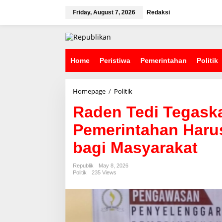
S
k
Friday, August 7, 2026
Redaksi
i
p
t
o
c
Home
Peristiwa
Pemerintahan
Politik
o
n
t
Homepage
/
Politik
R
e
a
n
Raden Tedi Tegas
d
t
e
Pemerintahan Har
n
T
bagi Masyarakat
e
d
i
Republik
May 8, 2026
T
Politik
235 Views
e
g
a
s
k