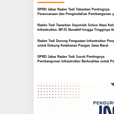
n
a
DPRD Jabar Raden Tedi Tekankan Pentingnya
v
Perencanaan dan Pengendalian Pembangunan 
Tepat Sasaran
i
Raden Tedi Tawarkan Sejumlah Solusi Atasi Ke
g
Infrastruktur, BPJS Nonaktif hingga Tingginya 
Perceraian di Sumedang
a
Raden Tedi Dorong Penguatan Infrastruktur Pen
t
untuk Dukung Ketahanan Pangan Jawa Barat
i
o
DPRD Jabar Raden Tedi Soroti Pentingnya
Pembangunan Infrastruktur Berkualitas untuk Pe
n
Pertumbuhan Daerah