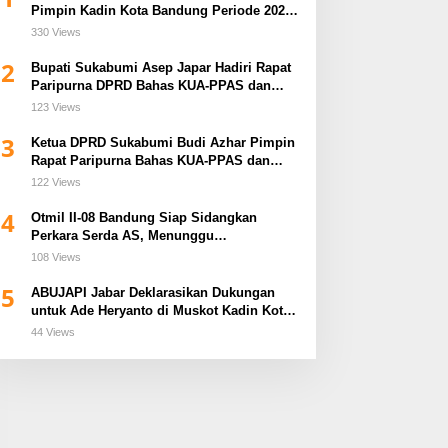
Pimpin Kadin Kota Bandung Periode 2026–
2031
330 Views
2
Bupati Sukabumi Asep Japar Hadiri Rapat
Paripurna DPRD Bahas KUA-PPAS dan
Raperda Disabilitas
123 Views
3
Ketua DPRD Sukabumi Budi Azhar Pimpin
Rapat Paripurna Bahas KUA-PPAS dan
Raperda Tirta Jaya
122 Views
4
Otmil II-08 Bandung Siap Sidangkan
Perkara Serda AS, Menunggu
Rekomendasi Korem Sunan Gunung Jati
108 Views
Cirebon
5
ABUJAPI Jabar Deklarasikan Dukungan
untuk Ade Heryanto di Muskot Kadin Kota
Bandung
44 Views