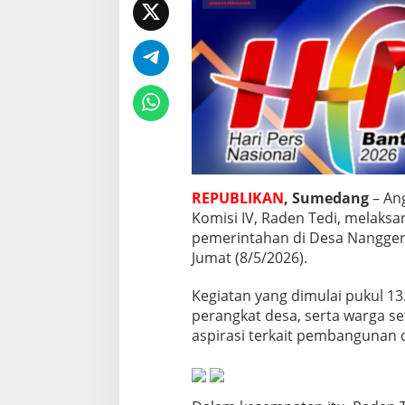
a
r
u
s
B
e
r
d
a
m
p
a
REPUBLIKAN
, Sumedang
– Ang
k
Komisi IV, Raden Tedi, melak
L
a
pemerintahan di Desa Nangger
n
Jumat (8/5/2026).
g
s
Kegiatan yang dimulai pukul 13
u
perangkat desa, serta warga 
n
g
aspirasi terkait pembangunan d
b
a
g
i