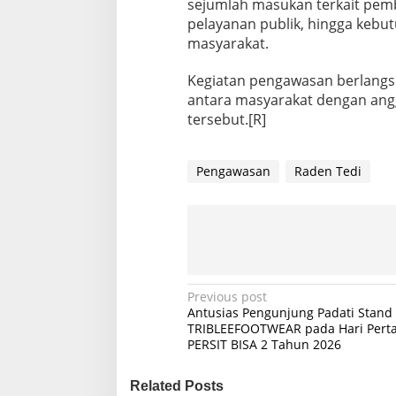
sejumlah masukan terkait pemb
pelayanan publik, hingga keb
masyarakat.
Kegiatan pengawasan berlangsu
antara masyarakat dengan angg
tersebut.[R]
Pengawasan
Raden Tedi
P
Previous post
Antusias Pengunjung Padati Stand
o
TRIBLEEFOOTWEAR pada Hari Pert
PERSIT BISA 2 Tahun 2026
s
t
Related Posts