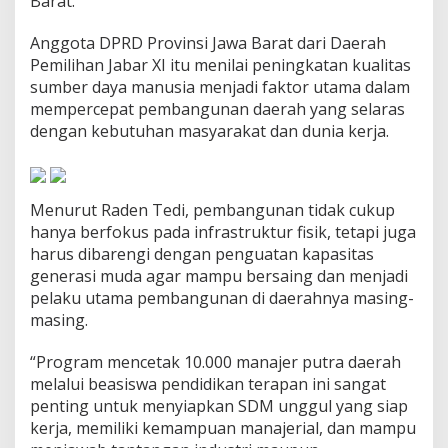
Barat.
e
n
Anggota DPRD Provinsi Jawa Barat dari Daerah
d
Pemilihan Jabar XI itu menilai peningkatan kualitas
i
d
sumber daya manusia menjadi faktor utama dalam
i
mempercepat pembangunan daerah yang selaras
k
dengan kebutuhan masyarakat dan dunia kerja.
a
n
T
e
r
Menurut Raden Tedi, pembangunan tidak cukup
a
hanya berfokus pada infrastruktur fisik, tetapi juga
p
harus dibarengi dengan penguatan kapasitas
a
generasi muda agar mampu bersaing dan menjadi
n
pelaku utama pembangunan di daerahnya masing-
b
a
masing.
g
i
“Program mencetak 10.000 manajer putra daerah
A
melalui beasiswa pendidikan terapan ini sangat
n
penting untuk menyiapkan SDM unggul yang siap
a
k
kerja, memiliki kemampuan manajerial, dan mampu
M