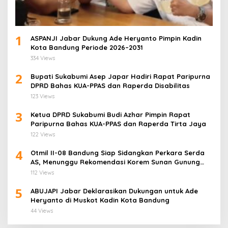
1
ASPANJI Jabar Dukung Ade Heryanto Pimpin Kadin
Kota Bandung Periode 2026–2031
334 Views
2
Bupati Sukabumi Asep Japar Hadiri Rapat Paripurna
DPRD Bahas KUA-PPAS dan Raperda Disabilitas
123 Views
3
Ketua DPRD Sukabumi Budi Azhar Pimpin Rapat
Paripurna Bahas KUA-PPAS dan Raperda Tirta Jaya
122 Views
4
Otmil II-08 Bandung Siap Sidangkan Perkara Serda
AS, Menunggu Rekomendasi Korem Sunan Gunung
Jati Cirebon
112 Views
5
ABUJAPI Jabar Deklarasikan Dukungan untuk Ade
Heryanto di Muskot Kadin Kota Bandung
44 Views