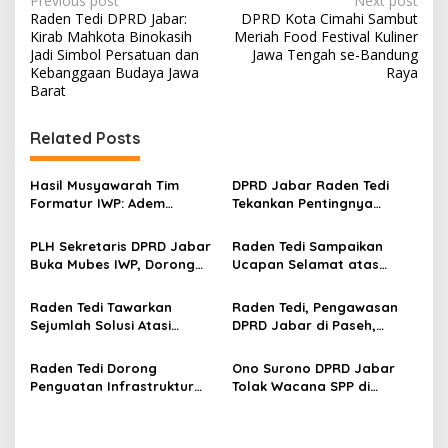
P
Previous post
Next post
Raden Tedi DPRD Jabar:
DPRD Kota Cimahi Sambut
o
Kirab Mahkota Binokasih
Meriah Food Festival Kuliner
s
Jadi Simbol Persatuan dan
Jawa Tengah se-Bandung
Kebanggaan Budaya Jawa
Raya
t
Barat
n
Related Posts
a
v
Hasil Musyawarah Tim
DPRD Jabar Raden Tedi
i
Formatur IWP: Adem
Tekankan Pentingnya
g
Sutisna Ditetapkan Pimpin
Perencanaan dan
IWP DPRD Jabar Periode
Pengendalian
PLH Sekretaris DPRD Jabar
Raden Tedi Sampaikan
a
2026–2028
Pembangunan yang Tepat
Buka Mubes IWP, Dorong
Ucapan Selamat atas
Sasaran
t
Wartawan Parlemen
Terselenggaranya
Perkuat Jurnalisme
Musyawarah Besar Ikatan
i
Raden Tedi Tawarkan
Raden Tedi, Pengawasan
Berbasis Fakta
Wartawan Parlemen DPRD
Sejumlah Solusi Atasi
DPRD Jabar di Paseh,
o
Jabar
Keluhan Infrastruktur, BPJS
Warga Keluhkan Jalan
n
Nonaktif hingga Tingginya
Rusak hingga KIS Dicoret
Raden Tedi Dorong
Ono Surono DPRD Jabar
Angka Perceraian di
Penguatan Infrastruktur
Tolak Wacana SPP di
Sumedang
Pengairan untuk Dukung
Sekolah Negeri, Pendidikan
Ketahanan Pangan Jawa
Gratis 12 Tahun Harus
Barat
Dijamin Negara