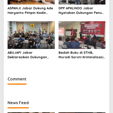
ASPANJI Jabar Dukung Ade
DPP APKLINDO Jabar
Heryanto Pimpin Kadin
Nyatakan Dukungan Penuh
Kota Bandung Periode
kepada Ade Heryanto di
2026–2031
Muskot Kadin Kota
Bandung
ABUJAPI Jabar
Bedah Buku di STHB,
Deklarasikan Dukungan
Muradi Soroti Kriminalisasi
untuk Ade Heryanto di
dan Dimensi Politik dalam
Muskot Kadin Kota
Penegakan Hukum
Bandung
Comment
News Feed