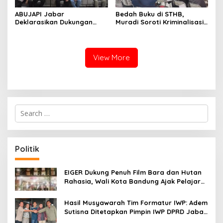
ABUJAPI Jabar
Bedah Buku di STHB,
Deklarasikan Dukungan
Muradi Soroti Kriminalisasi
untuk Ade Heryanto di
dan Dimensi Politik dalam
Muskot Kadin Kota
Penegakan Hukum
Bandung
View More
S
e
a
r
c
Politik
h
f
o
EIGER Dukung Penuh Film Bara dan Hutan
r
Rahasia, Wali Kota Bandung Ajak Pelajar
:
Menonton
Hasil Musyawarah Tim Formatur IWP: Adem
Sutisna Ditetapkan Pimpin IWP DPRD Jabar
Periode 2026–2028