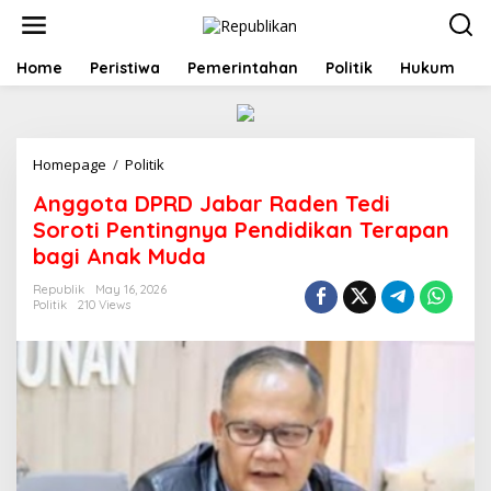
S
k
i
p
Home
Peristiwa
Pemerintahan
Politik
Hukum
t
o
c
o
Homepage
/
Politik
A
n
n
t
Anggota DPRD Jabar Raden Tedi
g
e
g
n
Soroti Pentingnya Pendidikan Terapan
o
t
bagi Anak Muda
t
a
Republik
May 16, 2026
D
Politik
210 Views
P
R
D
J
a
b
a
r
R