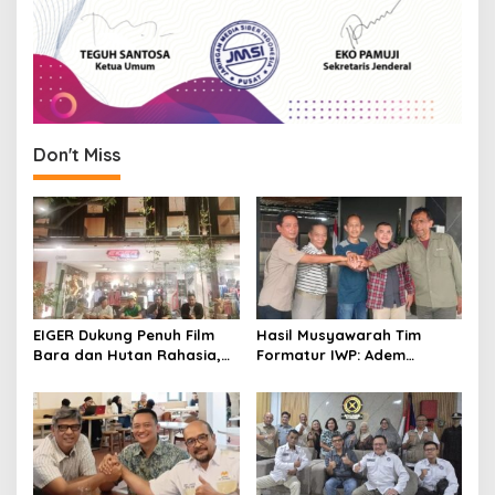
Don't Miss
EIGER Dukung Penuh Film
Hasil Musyawarah Tim
Bara dan Hutan Rahasia,
Formatur IWP: Adem
Wali Kota Bandung Ajak
Sutisna Ditetapkan Pimpin
Pelajar Menonton
IWP DPRD Jabar Periode
2026–2028