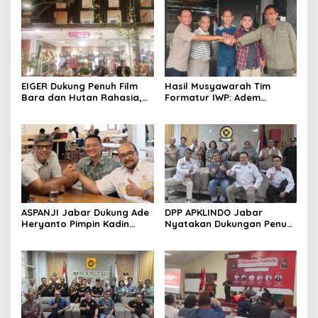
EIGER Dukung Penuh Film
Hasil Musyawarah Tim
Bara dan Hutan Rahasia,
Formatur IWP: Adem
Wali Kota Bandung Ajak
Sutisna Ditetapkan Pimpin
Pelajar Menonton
IWP DPRD Jabar Periode
2026–2028
ASPANJI Jabar Dukung Ade
DPP APKLINDO Jabar
Heryanto Pimpin Kadin
Nyatakan Dukungan Penuh
Kota Bandung Periode
kepada Ade Heryanto di
2026–2031
Muskot Kadin Kota
Bandung