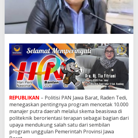
a
d
e
n
T
e
d
i
S
o
r
o
t
i
P
e
n
t
REPUBLIKAN
– Politisi PAN Jawa Barat, Raden Tedi,
i
menegaskan pentingnya program mencetak 10.000
n
manajer putra daerah melalui skema beasiswa di
g
politeknik berorientasi terapan sebagai bagian dari
n
upaya mendukung salah satu dari sembilan
y
a
program unggulan Pemerintah Provinsi Jawa
P